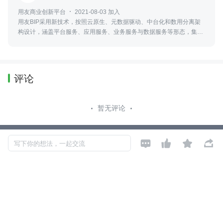
用友商业创新平台
2021-08-03 加入
用友BIP采用新技术，按照云原生、元数据驱动、中台化和数用分离架
构设计，涵盖平台服务、应用服务、业务服务与数据服务等形态，集工
具、能力和资源服务为一体，服务企业与产业商业创新的平台型、生态
化的云服务群。
评论
暂无评论




Copyright © 2026, Geekbang Technology Ltd. All rights reserved. 极客邦控
写下你的想法，一起交流
股（北京）有限公司
京 ICP 备 16027448 号 - 5
产品资质
京公网安备 11010502039052号