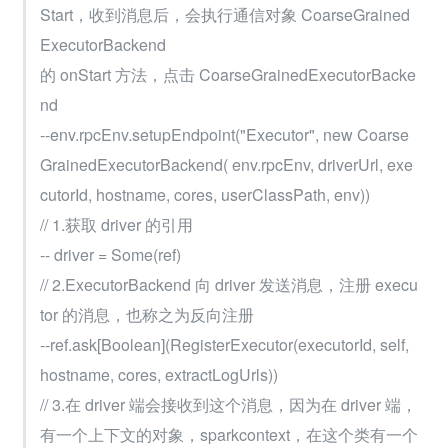
Start，收到消息后，会执行通信对象 CoarseGrained
ExecutorBackend
的 onStart 方法，点击 CoarseGrainedExecutorBacke
nd
--env.rpcEnv.setupEndpoint("Executor", new Coarse
GrainedExecutorBackend( env.rpcEnv, driverUrl, exe
cutorId, hostname, cores, userClassPath, env))
// 1.获取 driver 的引用
-- driver = Some(ref)
// 2.ExecutorBackend 向 driver 发送消息，注册 execu
tor 的消息，也称之为反向注册
--ref.ask[Boolean](RegisterExecutor(executorId, self, 
hostname, cores, extractLogUrls))
// 3.在 driver 端会接收到这个消息，因为在 driver 端，
有一个上下文的对象，sparkcontext，在这个类有一个