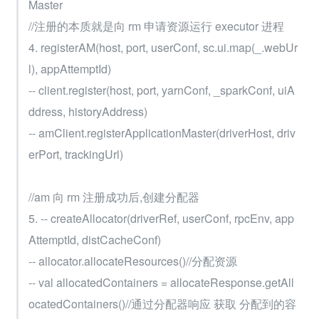
Master
//注册的本质就是向 rm 申请资源运行 executor 进程
4. registerAM(host, port, userConf, sc.ui.map(_.webUr
l), appAttemptId)
-- client.register(host, port, yarnConf, _sparkConf, uiA
ddress, historyAddress)
-- amClient.registerApplicationMaster(driverHost, driv
erPort, trackingUrl)
//am 向 rm 注册成功后,创建分配器
5. -- createAllocator(driverRef, userConf, rpcEnv, app
AttemptId, distCacheConf)
-- allocator.allocateResources()//分配资源
-- val allocatedContainers = allocateResponse.getAll
ocatedContainers()//通过分配器响应 获取 分配到的容