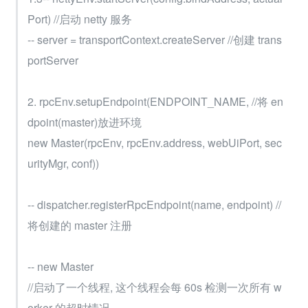
Port) //启动 netty 服务
-- server = transportContext.createServer //创建 trans
portServer
2. rpcEnv.setupEndpoint(ENDPOINT_NAME, //将 en
dpoint(master)放进环境
new Master(rpcEnv, rpcEnv.address, webUiPort, sec
urityMgr, conf))
-- dispatcher.registerRpcEndpoint(name, endpoint) //
将创建的 master 注册
-- new Master
//启动了一个线程, 这个线程会每 60s 检测一次所有 w
orker 的超时情况