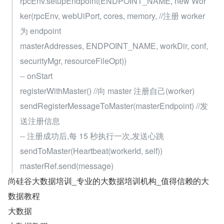
rpcEnv.setupEndpoint(ENDPOINT_NAME, new Wor
ker(rpcEnv, webUiPort, cores, memory, //注册 worker 
为 endpoint
masterAddresses, ENDPOINT_NAME, workDir, conf, 
securityMgr, resourceFileOpt))
-- onStart
registerWithMaster() //向 master 注册自己(worker)
sendRegisterMessageToMaster(masterEndpoint) //发
送注册信息
-- 注册成功后,每 15 秒执行一次,发送心跳
sendToMaster(Heartbeat(workerId, self))
masterRef.send(message)
尚硅谷大数据培训_专业的大数据培训机构_值得信赖的大
数据教程
大数据