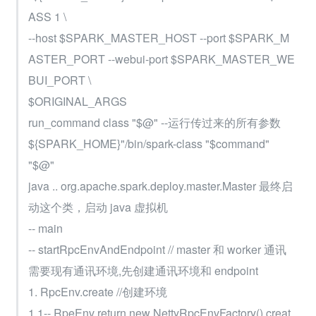
ASS 1 \
--host $SPARK_MASTER_HOST --port $SPARK_M
ASTER_PORT --webui-port $SPARK_MASTER_WE
BUI_PORT \
$ORIGINAL_ARGS
run_command class "$@" --运行传过来的所有参数
${SPARK_HOME}"/bin/spark-class "$command" 
"$@"
java .. org.apache.spark.deploy.master.Master 最终启
动这个类，启动 java 虚拟机
-- main
-- startRpcEnvAndEndpoint // master 和 worker 通讯
需要现有通讯环境,先创建通讯环境和 endpoint
1. RpcEnv.create //创建环境
1.1-- RpeEnv return new NettyRpcEnvFactory().creat