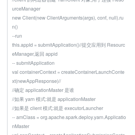
urceManager
new Client(new ClientArguments(args), conf, null).ru
n()
--run
this.appId = submitApplication()//提交应用到 Resourc
eManager,返回 appid
-- submitApplication
val containerContext = createContainerLaunchConte
xt(newAppResponse)//
//确定 applicationMaster 是谁
//如果 yarn 模式:就是 applicationMaster
//如果是 client 模式:就是 executorLauncher
-- amClass = org.apache.spark.deploy.yarn.Applicatio
nMaster