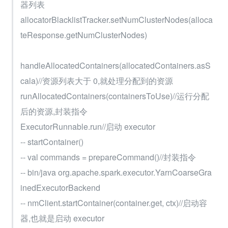
器列表
allocatorBlacklistTracker.setNumClusterNodes(alloca
teResponse.getNumClusterNodes)
handleAllocatedContainers(allocatedContainers.asS
cala)//资源列表大于 0,就处理分配到的资源
runAllocatedContainers(containersToUse)//运行分配
后的资源,封装指令
ExecutorRunnable.run//启动 executor
-- startContainer()
-- val commands = prepareCommand()//封装指令
-- bin/java org.apache.spark.executor.YarnCoarseGra
inedExecutorBackend
-- nmClient.startContainer(container.get, ctx)//启动容
器,也就是启动 executor