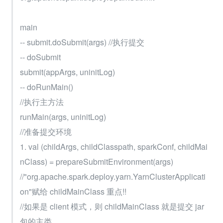
main
-- submit.doSubmit(args) //执行提交
-- doSubmit
submit(appArgs, uninitLog)
-- doRunMain()
//执行主方法
runMain(args, uninitLog)
//准备提交环境
1. val (childArgs, childClasspath, sparkConf, childMai
nClass) = prepareSubmitEnvironment(args)
//"org.apache.spark.deploy.yarn.YarnClusterApplicati
on"赋给 childMainClass 重点!!
//如果是 client 模式，则 childMainClass 就是提交 jar 
包的主类