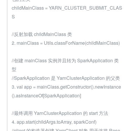
childMainClass = YARN_CLUSTER_SUBMIT_CLAS
S
//反射加载 childMainClass 类
2. mainClass = Utils.classForName(childMainClass)
//创建 mainClass 实例并且转为 SparkApplication 类
型
//SparkApplication 是 YarnClusterApplication 的父类
3. val app = mainClass.getConstructor().newInstance
().asInstanceOf[SparkApplication]
//最终调用 YarnClusterApplication 的 start 方法
4. app.start(childArgs.toArray, sparkConf)
//client 的构造器创建 YarnClient 对象,用于连接 Reso