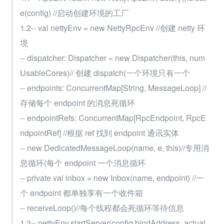
e(config) //启动创建环境的工厂
1.2-- val nettyEnv = new NettyRpcEnv //创建 netty 环
境
-- dispatcher: Dispatcher = new Dispatcher(this, num
UsableCores)// 创建 dispatch(一个环境只有一个
-- endpoints: ConcurrentMap[String, MessageLoop] //
存储每个 endpoint 的消息死循环
-- endpointRefs: ConcurrentMap[RpcEndpoint, RpcE
ndpointRef] //根据 ref 找到 endpoint 通讯实体
-- new DedicatedMessageLoop(name, e, this)//专用消
息循环(每个 endpoint 一个消息循环
-- private val inbox = new Inbox(name, endpoint) //一
个 endpoint 都单独享有一个收件箱
-- receiveLoop()//每个线程都会死循环等待信息
1.3-- nettyEnv.startServer(config.bindAddress, actual