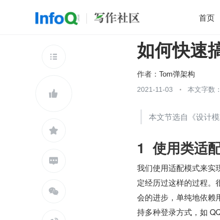
首页
如何快速
移动开发
Java
开源
架构
O

前端
AI
大数据
团队管理
作者：
Tom弹架构
查看更多
2021-11-03
本文字数：3


本文节选自《设计模

1  使用类

我们使用适配模式来实
定经历过这样的过程。

会的进步，单纯地依赖
持多种登录方式，如 Q