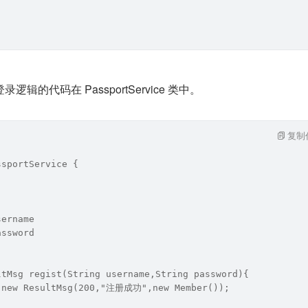
辑的代码在 PassportService 类中。
复制
ssportService {
sername
assword
ltMsg regist(String username,String password){
 new ResultMsg(200,"注册成功",new Member());