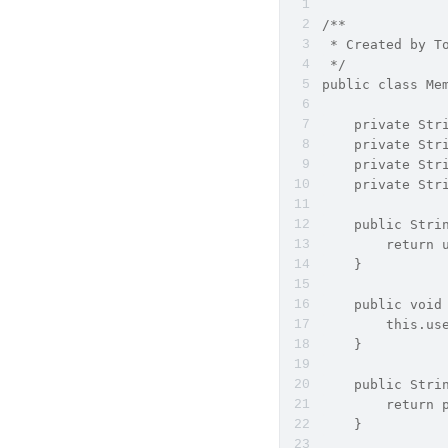
/**
 * Created by T
 */
public class Me
    private Str
    private Str
    private Str
    private Str
    public Stri
        return 
    }
    public void
        this.us
    }
    public Stri
        return 
    }