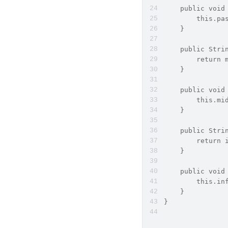
    public void
        this.pa
    }
    public Stri
        return 
    }
    public void
        this.mi
    }
    public Stri
        return 
    }
    public void
        this.in
    }
}