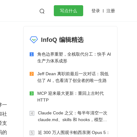
登录
注册

写点什么
效工作
数据库
Python
音视频
InfoQ 编辑精选
golang
微服务架构
flutter
角色边界重塑，全栈取代分工：快手 AI
1
生产力体系成形
Jeff Dean 离职前最后一次对话：我低
2
估了 AI，也看清了创业者的唯一生路
MCP 迎来最大更新：重回上古时代
3
HTTP
伴一
和社
Claude Code 之父：每半年清空一次
4
claude.md、skills 和 hooks，模型自
经支
己会想办法
码的
近 300 万人围观卡帕西亲测 Opus 5：
5