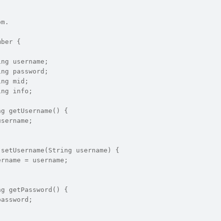
om.
mber {
ing username;
ing password;
ing mid;
ing info;
ng getUsername() {
username;
 setUsername(String username) {
ername = username;
ng getPassword() {
password;