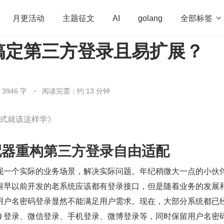
全部标签

月更活动
主题征文
AI
golang
搞定第三方登录且易扩展？
penHarmony
算法
学习方法
Web3.0
高
程序员
运维
深度思考
低代码
redis
946 字
阅读完需：约 13 分钟
式就该这样学》
适配器重构第三方登录自由适配
现一个实际的业务场景，解决实际问题。年纪稍微大一点的小伙
很早以前开发的老系统应该都有登录接口，但是随着业务的发展
用户名密码登录显然不能满足用户需求。现在，大部分系统都已
Q 登录、微信登录、手机登录、微博登录等，同时保留用户名密