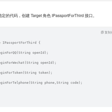
，创建 Target 角色 IPassportForThird 接口。
复制
e IPassportForThird {
oginForQQ(String openId);
oginForWechat(String openId);
oginForToken(String token);
oginForTelphone(String phone,String code);