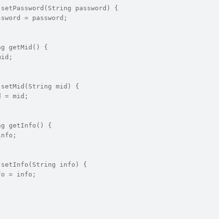
 setPassword(String password) {
ssword = password;
ng getMid() {
mid;
 setMid(String mid) {
d = mid;
ng getInfo() {
info;
 setInfo(String info) {
fo = info;