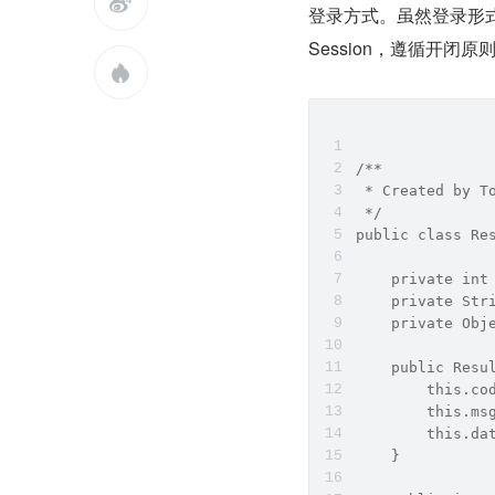

登录方式。虽然登录形
Session，遵循开闭原

/**
 * Created by T
 */
public class Re
    private int
    private Str
    private Obj
    public Resu
        this.co
        this.ms
        this.da
    }