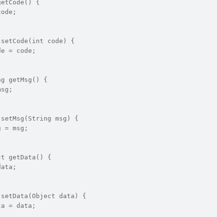
getCode() {
code;
 setCode(int code) {
de = code;
ng getMsg() {
msg;
 setMsg(String msg) {
g = msg;
ct getData() {
data;
 setData(Object data) {
ta = data;