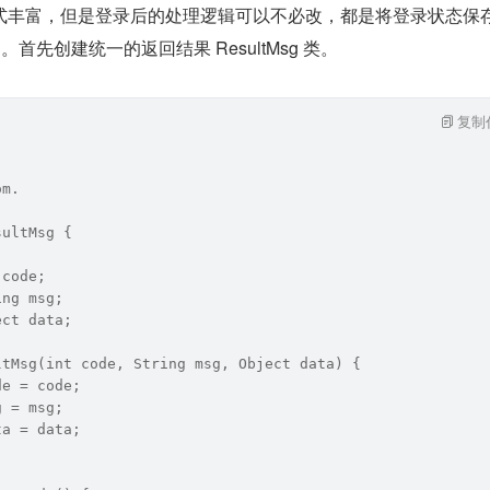
式丰富，但是登录后的处理逻辑可以不必改，都是将登录状态保存
则。首先创建统一的返回结果 ResultMsg 类。
复制
om.
sultMsg {
 code;
ing msg;
ect data;
ltMsg(int code, String msg, Object data) {
de = code;
g = msg;
ta = data;