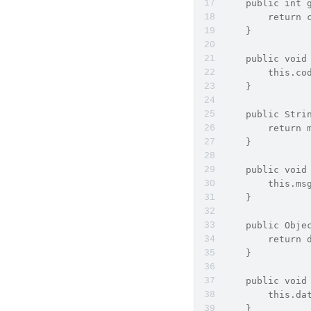
    public int 
        return 
    }
    public void
        this.co
    }
    public Stri
        return 
    }
    public void
        this.ms
    }
    public Obje
        return 
    }
    public void
        this.da
    }