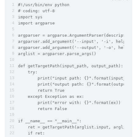
#!/usr/bin/env python
# coding: utf-8
import sys
import argparse
argparser = argparse.ArgumentParser(description=
argparser.add_argument('--input', '-i', help="in
argparser.add_argument('--output', '-o', help="o
arglist = argparser.parse_args()
def getTargetPath(input_path, output_path):
    try:
        print("input path: {}".format(input_path
        print("output path: {}".format(output_pa
        return True
    except Exception as ex:
        print("error with: {}".format(ex))
        return False
if __name__ == "__main__":
    ret = getTargetPath(arglist.input, arglist.o
    if ret: