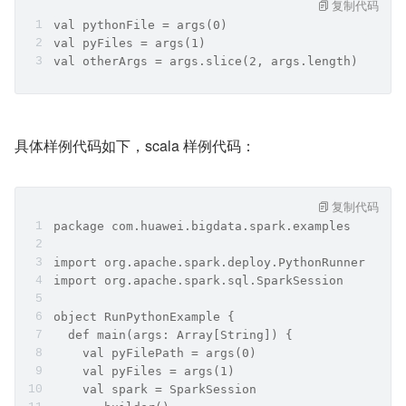
复制代码
val pythonFile = args(0)
val pyFiles = args(1)
val otherArgs = args.slice(2, args.length)
具体样例代码如下，scala 样例代码：
复制代码
package com.huawei.bigdata.spark.examples
import org.apache.spark.deploy.PythonRunner
import org.apache.spark.sql.SparkSession
object RunPythonExample {
  def main(args: Array[String]) {
    val pyFilePath = args(0)
    val pyFiles = args(1)
    val spark = SparkSession