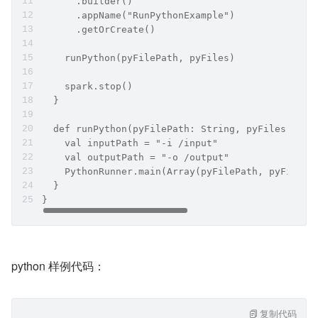
      .builder()
      .appName("RunPythonExample")
      .getOrCreate()
    runPython(pyFilePath, pyFiles)
    spark.stop()
  }
  def runPython(pyFilePath: String, pyFiles :Str
    val inputPath = "-i /input"
    val outputPath = "-o /output"
    PythonRunner.main(Array(pyFilePath, pyFiles,
  }
}
​python 样例代码：
复制代码