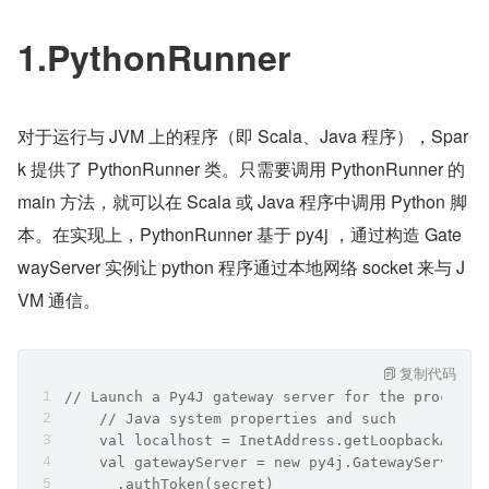
1.PythonRunner
对于运行与 JVM 上的程序（即 Scala、Java 程序），Spar
k 提供了 PythonRunner 类。只需要调用 PythonRunner 的 
main 方法，就可以在 Scala 或 Java 程序中调用 Python 脚
本。在实现上，PythonRunner 基于 py4j ，通过构造 Gate
wayServer 实例让 python 程序通过本地网络 socket 来与 J
VM 通信。
复制代码
// Launch a Py4J gateway server for the process 
    // Java system properties and such
    val localhost = InetAddress.getLoopbackAddre
    val gatewayServer = new py4j.GatewayServer.G
      .authToken(secret)