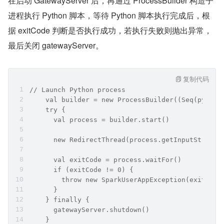
​在启动 GatewayServer 后，再通过 ProcessBuilder 构造子
进程执行 Python 脚本，等待 Python 脚本执行完成后，根
据 exitCode 判断是否执行成功，若执行失败则抛出异常，
最后关闭 gatewayServer。
复制代码
// Launch Python process
    val builder = new ProcessBuilder((Seq(python
    try {
      val process = builder.start()
      new RedirectThread(process.getInputStream,
      val exitCode = process.waitFor()
      if (exitCode != 0) {
        throw new SparkUserAppException(exitCode
      }
    } finally {
      gatewayServer.shutdown()
    }