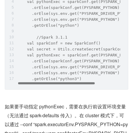
    val pythonExec = sparkConf.get(PYSPARK_DRIVE
      .orElse(sparkConf.get(PYSPARK_PYTHON))
      .orElse(sys.env.get("PYSPARK_DRIVER_PYTHON
      .orElse(sys.env.get("PYSPARK_PYTHON"))
      .getOrElse("python")
	//Spark 3.1.1
    val sparkConf = new SparkConf()
    val secret = Utils.createSecret(sparkConf)
    val pythonExec = sparkConf.get(PYSPARK_DRIVE
      .orElse(sparkConf.get(PYSPARK_PYTHON))
      .orElse(sys.env.get("PYSPARK_DRIVER_PYTHON
      .orElse(sys.env.get("PYSPARK_PYTHON"))
      .getOrElse("python3")
​如果要手动指定 pythonExec，需要在执行前设置环境变量
（无法通过 spark-defaults 传入）。在 cluster 模式下，可
以通过 --conf “spark.executorEnv.PYSPARK_PYTHON=py