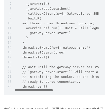
      .javaPort(0)
      .javaAddress(localhost)
      .callbackClient(py4j.GatewayServer.DEFAULT
      .build()
    val thread = new Thread(new Runnable() {
      override def run(): Unit = Utils.logUncaug
        gatewayServer.start()
      }
    })
    thread.setName("py4j-gateway-init")
    thread.setDaemon(true)
    thread.start()
    // Wait until the gateway server has started
    // `gatewayServer.start()` will start a new 
    // initializing the socket, so the thread st
    // ready to serve connections.
    thread.join()