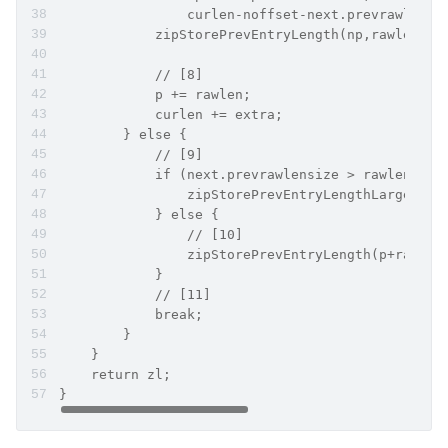
                curlen-noffset-next.prevrawlensi
            zipStorePrevEntryLength(np,rawlen);
            // [8]
            p += rawlen;
            curlen += extra;
        } else {
            // [9]
            if (next.prevrawlensize > rawlensize
                zipStorePrevEntryLengthLarge(p+r
            } else {
                // [10]
                zipStorePrevEntryLength(p+rawlen
            }
            // [11]
            break;
        }
    }
    return zl;
}