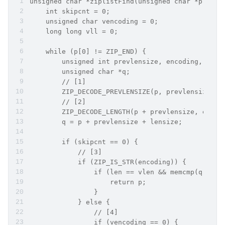
unsigned char *ziplistFind(unsigned char *p, uns
    int skipcnt = 0;
    unsigned char vencoding = 0;
    long long vll = 0;
    while (p[0] != ZIP_END) {
        unsigned int prevlensize, encoding, lens
        unsigned char *q;
        // [1]
        ZIP_DECODE_PREVLENSIZE(p, prevlensize);
        // [2]
        ZIP_DECODE_LENGTH(p + prevlensize, encod
        q = p + prevlensize + lensize;
        if (skipcnt == 0) {
            // [3]
            if (ZIP_IS_STR(encoding)) {
                if (len == vlen && memcmp(q, vst
                    return p;
                }
            } else {
                // [4]
                if (vencoding == 0) {