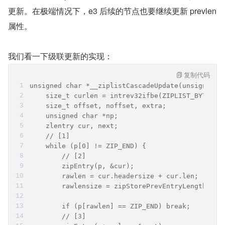
更新。在极端情况下，e3 后续的节点也要继续更新 prevlen 
属性。
我们看一下级联更新的实现：
复制代码
unsigned char *__ziplistCascadeUpdate(unsigned c
    size_t curlen = intrev32ifbe(ZIPLIST_BYTES(z
    size_t offset, noffset, extra;
    unsigned char *np;
    zlentry cur, next;
    // [1]
    while (p[0] != ZIP_END) {
        // [2]
        zipEntry(p, &cur);
        rawlen = cur.headersize + cur.len;
        rawlensize = zipStorePrevEntryLength(NUL
        if (p[rawlen] == ZIP_END) break;
        // [3]