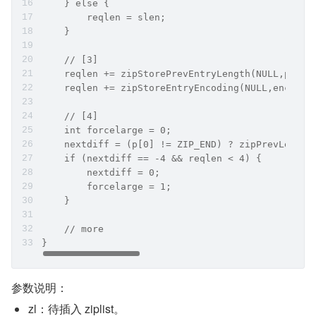
    } else {
        reqlen = slen;
    }
    // [3]
    reqlen += zipStorePrevEntryLength(NULL,prevl
    reqlen += zipStoreEntryEncoding(NULL,encodin
    // [4]
    int forcelarge = 0;
    nextdiff = (p[0] != ZIP_END) ? zipPrevLenByt
    if (nextdiff == -4 && reqlen < 4) {
        nextdiff = 0;
        forcelarge = 1;
    }
    // more
}
参数说明：
zl：待插入 ziplist。