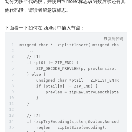
划分为多个代码段，并使用“// more”标志该函数后续还有其
他代码段，请读者留意该标志。
下面看一下如何在 ziplist 中插入节点：
复制代码
unsigned char *__ziplistInsert(unsigned char *zl
    ...
    // [1]
    if (p[0] != ZIP_END) {
        ZIP_DECODE_PREVLEN(p, prevlensize, prevl
    } else {
        unsigned char *ptail = ZIPLIST_ENTRY_TAI
        if (ptail[0] != ZIP_END) {
            prevlen = zipRawEntryLength(ptail);
        }
    }
    // [2]
    if (zipTryEncoding(s,slen,&value,&encoding))
        reqlen = zipIntSize(encoding);