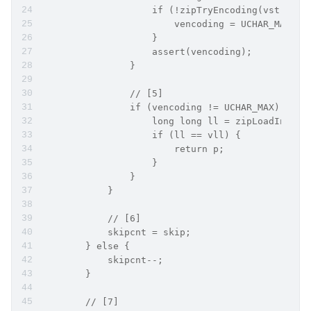
                    if (!zipTryEncoding(vstr, vl
                        vencoding = UCHAR_MAX;
                    }
                    assert(vencoding);
                }
                // [5]
                if (vencoding != UCHAR_MAX) {
                    long long ll = zipLoadIntege
                    if (ll == vll) {
                        return p;
                    }
                }
            }
            // [6]
            skipcnt = skip;
        } else {
            skipcnt--;
        }
        // [7]