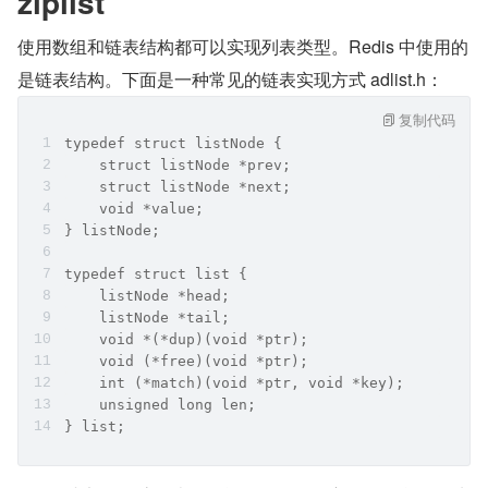
ziplist
使用数组和链表结构都可以实现列表类型。Redis 中使用的
是链表结构。下面是一种常见的链表实现方式 adlist.h：
复制代码
typedef struct listNode {
    struct listNode *prev;
    struct listNode *next;
    void *value;
} listNode;
typedef struct list {
    listNode *head;
    listNode *tail;
    void *(*dup)(void *ptr);
    void (*free)(void *ptr);
    int (*match)(void *ptr, void *key);
    unsigned long len;
} list;