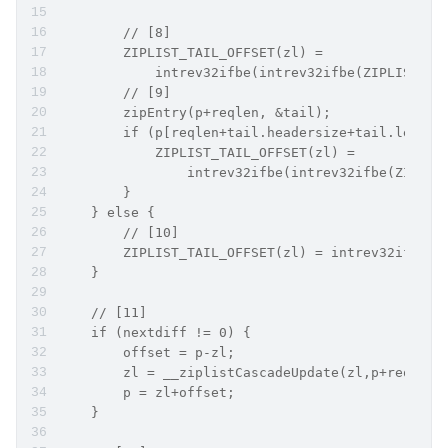
        // [8]
        ZIPLIST_TAIL_OFFSET(zl) =
            intrev32ifbe(intrev32ifbe(ZIPLIST_TA
        // [9]
        zipEntry(p+reqlen, &tail);
        if (p[reqlen+tail.headersize+tail.len] !
            ZIPLIST_TAIL_OFFSET(zl) =
                intrev32ifbe(intrev32ifbe(ZIPLIS
        }
    } else {
        // [10]
        ZIPLIST_TAIL_OFFSET(zl) = intrev32ifbe(p
    }
    // [11]
    if (nextdiff != 0) {
        offset = p-zl;
        zl = __ziplistCascadeUpdate(zl,p+reqlen)
        p = zl+offset;
    }