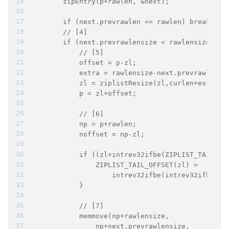
        zipEntry(p+rawlen, &next);
        if (next.prevrawlen == rawlen) break;
        // [4]
        if (next.prevrawlensize < rawlensize) {
            // [5]
            offset = p-zl;
            extra = rawlensize-next.prevrawlensi
            zl = ziplistResize(zl,curlen+extra);
            p = zl+offset;
            // [6]
            np = p+rawlen;
            noffset = np-zl;
            if ((zl+intrev32ifbe(ZIPLIST_TAIL_OF
                ZIPLIST_TAIL_OFFSET(zl) =
                    intrev32ifbe(intrev32ifbe(ZI
            }
            // [7]
            memmove(np+rawlensize,
                np+next.prevrawlensize,