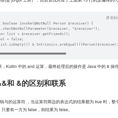
复制
l boolean invoke(@NotNull Person $receiver) {
s.checkNotNullParameter($receiver, "$receiver");
on> list = $receiver.getFriends();
ool = false;
list.isEmpty()) & Intrinsics.areEqual(((Person)$receiver
otlin 中的 and 运算，最终处理后的操作是 Java 中的 & 操
 中 &&和 &的区别和联系
用作逻辑与的运算符 ，当运算符两边的表达式的结果都为 true 时，整
只要有一方为 false，则结果为 false。