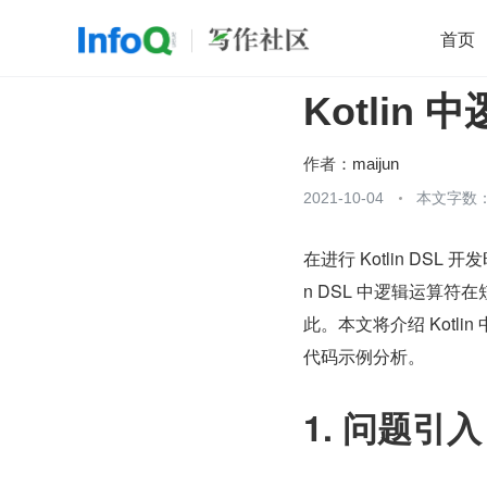
首页
Kotlin
移动开发
Java
开源
架构
O
前端
AI
大数据
团队管理
作者：
maijun
查看更多
2021-10-04
本文字数：

在进行 Kotlin DSL 
n DSL 中逻辑运算符在
此。本文将介绍 Kot
代码示例分析。
1. 问题引入