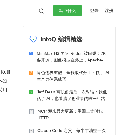
登录
注册

写点什么
效工作
数据库
Python
音视频
InfoQ 编辑精选
golang
微服务架构
flutter
MiniMax H3 团队 Reddit 被问爆：2K
1
要开源，图像模型在路上，Apache-2.0
也在考虑了
otli
角色边界重塑，全栈取代分工：快手 AI
2
生产力体系成形
不如
采用
Jeff Dean 离职前最后一次对话：我低
3
估了 AI，也看清了创业者的唯一生路
MCP 迎来最大更新：重回上古时代
4
HTTP
Claude Code 之父：每半年清空一次
5