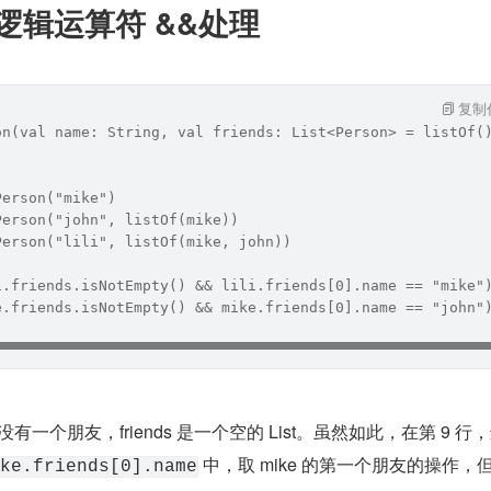
n 中逻辑运算符 &&处理
：
复制
on(val name: String, val friends: List<Person> = listOf(
Person("mike")
Person("john", listOf(mike))
Person("lili", listOf(mike, john))
i.friends.isNotEmpty() && lili.friends[0].name == "mike"
e.friends.isNotEmpty() && mike.friends[0].name == "john"
没有一个朋友，friends 是一个空的 List。虽然如此，在第 9 行
 中，取 mike 的第一个朋友的操作，
ke.friends[0].name