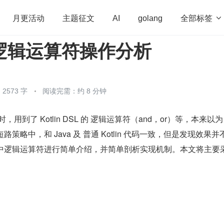
全部标签

月更活动
主题征文
AI
golang
 中逻辑运算符操作分析
penHarmony
算法
学习方法
Web3.0
高
程序员
运维
深度思考
低代码
redis
2573 字
阅读完需：约 8 分钟
开发时，用到了 Kotlin DSL 的 逻辑运算符（and，or）等，本来以为 K
短路策略中，和 Java 及 普通 Kotlin 代码一致，但是发现效果并
lin 中逻辑运算符进行简单介绍，并简单剖析实现机制。本文将主要