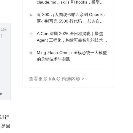
claude.md、skills 和 hooks，模型自
己会想办法
近 300 万人围观卡帕西亲测 Opus 5：
6
两小时写完 5500 行代码， 却连自己
写的游戏都玩不了
代码
AICon 深圳 2026 全日程揭晓｜聚焦
7
))
Agent 工程化，构建可靠智能的技术路
径
Ming-Flash-Omni：全模态统一大模型
8
的关键技术与实践
)
查看更多 InfoQ 精选内容 >
)
，进行
但是因