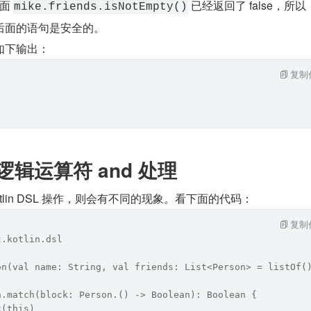
面 
 已经返回了 false，所
mike.friends.isNotEmpty()
后面的语句是安全的。
如下输出：
复制
n 中逻辑运算符 and 处理
tlin DSL 操作，则会有不同的现象。看下面的代码：
复制
t.kotlin.dsl
on(val name: String, val friends: List<Person> = listOf(
n.match(block: Person.() -> Boolean): Boolean {
k(this)