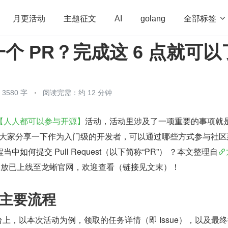
全部标签

月更活动
主题征文
AI
golang
个 PR？完成这 6 点就可以
penHarmony
算法
学习方法
Web3.0
高
程序员
运维
深度思考
低代码
redis
580 字
阅读完需：约 12 分钟
【人人都可以参与开源】
活动，活动里涉及了一项重要的事项就
跟大家分享一下作为入门级的开发者，可以通过哪些方式参与社区
如何提交 Pull Request（以下简称“PR”） ？本文整理自
回放已上线至龙蜥官网，欢迎查看（链接见文末）！
 主要流程
 平台上，以本次活动为例，领取的任务详情（即 Issue），以及最