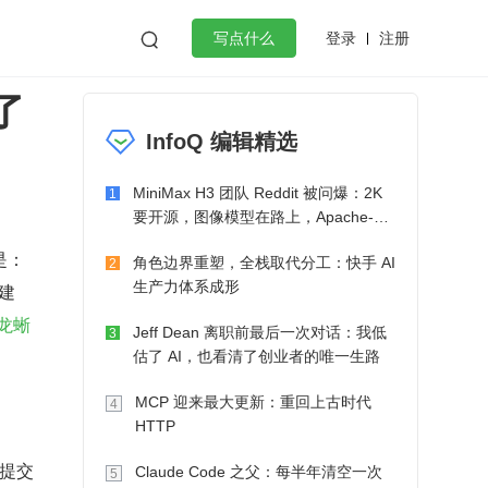
登录
注册

写点什么
了
效工作
数据库
Python
音视频
InfoQ 编辑精选
golang
微服务架构
flutter
MiniMax H3 团队 Reddit 被问爆：2K
1
要开源，图像模型在路上，Apache-2.0
也在考虑了
是：
角色边界重塑，全栈取代分工：快手 AI
2
生产力体系成形
建
龙蜥
Jeff Dean 离职前最后一次对话：我低
3
估了 AI，也看清了创业者的唯一生路
MCP 迎来最大更新：重回上古时代
4
HTTP
终提交
Claude Code 之父：每半年清空一次
5