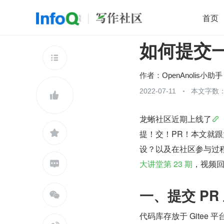
首页
如何提交一
移动开发
Java
开源
架构
O

前端
AI
大数据
团队管理
作者：
OpenAnolis小助手
查看更多
2022-07-11
本文字数：3


龙蜥社区近期上线了

提！交！PR！本文就
设？以及在社区参与过程当中
大讲堂第 23 期
，视频

一、提交 PR

代码库存放于 Gitee