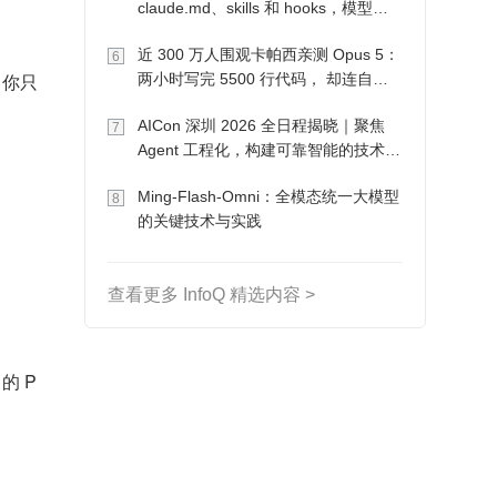
claude.md、skills 和 hooks，模型自
己会想办法
近 300 万人围观卡帕西亲测 Opus 5：
6
。你只
两小时写完 5500 行代码， 却连自己
写的游戏都玩不了
AICon 深圳 2026 全日程揭晓｜聚焦
7
Agent 工程化，构建可靠智能的技术路
径
Ming-Flash-Omni：全模态统一大模型
8
的关键技术与实践
查看更多 InfoQ 精选内容 >
的 P