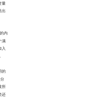
变量
法出
的内
个满
加入
。
用的
中分
被所
类还