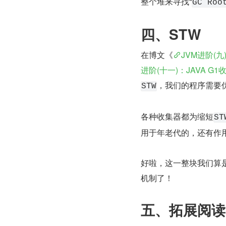
整个堆来寻找“
GC Roo
四、STW
在博文《
JVM进阶(
进阶(十一)：JAVA G1
，我们的程序需要
STW
各种收集器都为缩短
ST
用于年老代的，还有作
好啦，这一整块我们算
机制了！
五、拓展阅读