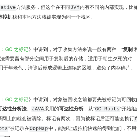
方法服务，但这个在不同
内有不同的内部实现，比
Native
JVM
 虚拟机
栈和本地方法栈被实现为同一个栈区。
)：GC 之标记
》中讲到，对于收集方法来说一般有两种，“
复制
”
算法需要留有部分空间用于复制后的存储，适用于朝生夕死的对
适用于年老代，清除后形成逻辑上连续的区域，避免了内存碎片。
)：GC 之标记
》中讲到，对象被回收之前都要先被标记为可回收
可达性分析法
。
采用的
可达性分析
，从“
”开始
JAVA
GC Roots
系网上的就会被清除。标记有两次，因为被标记后还可能会执行
”被记录在
中，能够让虚拟机快速的得到他们，不用
ots
OopMap