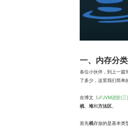
一、内存分类
各位小伙伴，到上一篇
了多少，这里我们简单
在博文《
JVM进阶(
栈
、
堆
和
方法区
。
首先
栈
存放的是基本类