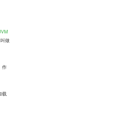
JVM
程叫做
，作
。
加载