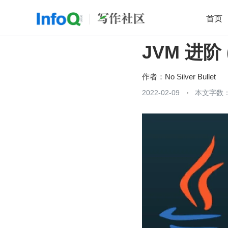
首页
JVM 进
移动开发
Java
开源
架构
O
前端
AI
大数据
团队管理
作者：
No Silver Bullet
查看更多
2022-02-09
本文字数：
