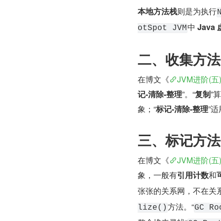
本地方法栈
则是为执行
中 
Java
otSpot JVM
二、收集方法
在博文《
JVM进阶(五
记-清除-整理
”。“
复制
”
象；“
标记-清除-整理
”
三、标记方法
在博文《
JVM进阶(五
象，一般有
引用计数
和
张张的关系网，不在关
方法。“
lize()
GC Ro