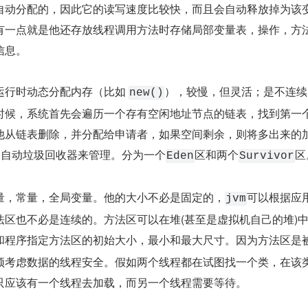
自动分配的，因此它的读写速度比较快，而且会自动释放掉为该
有一点就是他还存放线程调用方法时存储局部变量表，操作，方
信息。
运行时动态分配内存（比如 
），较慢，但灵活；是不连续
new()
时候，系统首先会遍历一个存有空闲地址节点的链表，找到第一
他从链表删除，并分配给申请者，如果空间剩余，则将多出来的
的自动垃圾回收器来管理。分为一个
区和两个
区
Eden
Survivor
量，常量，全局变量。他的大小不必是固定的，
可以根据应
jvm
法区也不必是连续的。方法区可以在堆(甚至是虚拟机自己的堆)
和程序指定方法区的初始大小，最小和最大尺寸。因为方法区是
须考虑数据的线程安全。假如两个线程都在试图找一个类，在该
只应该有一个线程去加载，而另一个线程需要等待。