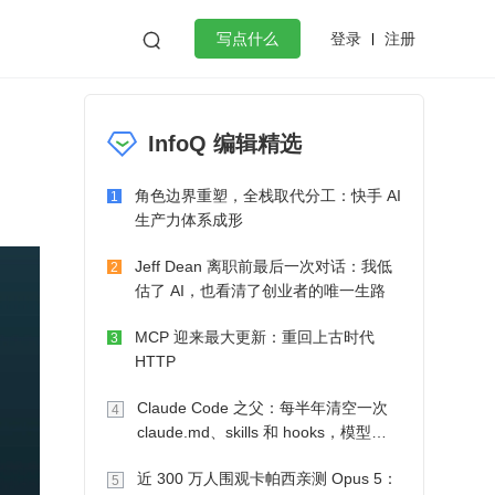
登录
注册

写点什么
效工作
数据库
Python
音视频
InfoQ 编辑精选
golang
微服务架构
flutter
角色边界重塑，全栈取代分工：快手 AI
1
生产力体系成形
Jeff Dean 离职前最后一次对话：我低
2
估了 AI，也看清了创业者的唯一生路
MCP 迎来最大更新：重回上古时代
3
HTTP
Claude Code 之父：每半年清空一次
4
claude.md、skills 和 hooks，模型自
己会想办法
近 300 万人围观卡帕西亲测 Opus 5：
5