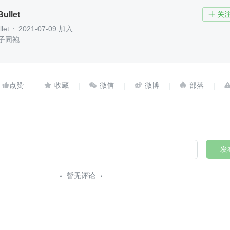
Bullet
关

let
2021-07-09 加入
子同袍





发
暂无评论