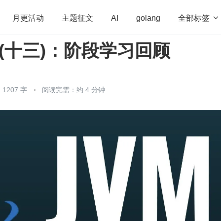
全部标签

月更活动
主题征文
AI
golang
阶 (十三)：阶段学习回顾
penHarmony
算法
学习方法
Web3.0
高
程序员
运维
深度思考
低代码
redis
1207 字
阅读完需：约 4 分钟