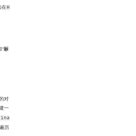
如在
H
和“
标
的对
组建一
fina
遍历