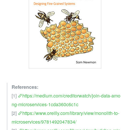
References:
[1] 
https://medium.com/creditorwatch/join-data-amo
ng-microservices-1cda360c6c1c
[2] 
https://www.oreilly.com/library/view/monolith-to-
microservices/9781492047834/