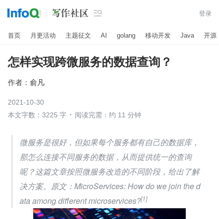

登录
首页
月更活动
主题征文
AI
golang
移动开发
Java
开源
怎样实现跨微服务的数据查询？
作者：
俞凡
2021-10-30
本文字数：3225 字
阅读完需：约 11 分钟
微服务是很好，但如果每个服务都有自己的数据库，
那怎么连接不同服务的数据，从而提供统一的查询
呢？这篇文章按照微服务改造的不同阶段，给出了解
决方案。原文：MicroServices: How do we join the d
[1]
ata among different microservices?