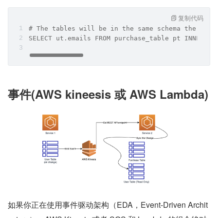
复制代码
# The tables will be in the same schema therefor
SELECT ut.emails FROM purchase_table pt INNER JO
事件(AWS kineesis 或 AWS Lambda)
如果你正在使用事件驱动架构（EDA，Event-Driven Archit