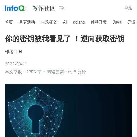

登录
首页
月更活动
主题征文
AI
golang
移动开发
Java
开源
你的密钥被我看见了 ！逆向获取密钥
作者：
H
2022-03-11
本文字数：2356 字
阅读完需：约 8 分钟