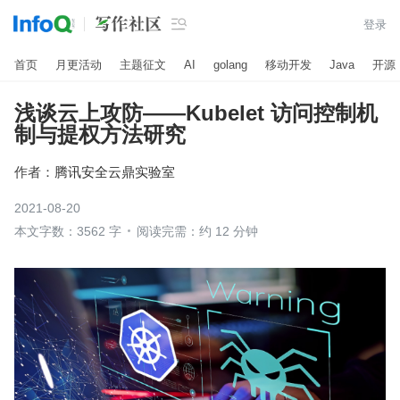

登录
首页
月更活动
主题征文
AI
golang
移动开发
Java
开源
浅谈云上攻防——Kubelet 访问控制机
制与提权方法研究
作者：
腾讯安全云鼎实验室
2021-08-20
本文字数：3562 字
阅读完需：约 12 分钟