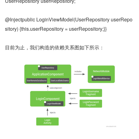
UserRepository userRepository;
@Injectpublic LoginViewModel(UserRepository userRepo
sitory) {this.userRepository = userRepository;}}
目前为止，我们构造的依赖关系图如下所示：