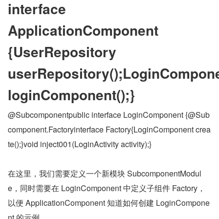
interface 
ApplicationComponent 
{UserRepository 
userRepository();LoginCompone
loginComponent();}
@Subcomponentpublic interface LoginComponent {@Sub
component.Factoryinterface Factory{LoginComponent crea
te();}void inject001(LoginActivity activity);}
在这里，我们需要定义一个新模块 SubcomponentModul
e，同时需要在 LoginComponent 中定义子组件 Factory，
以便 ApplicationComponent 知道如何创建 LoginCompone
nt 的示例。