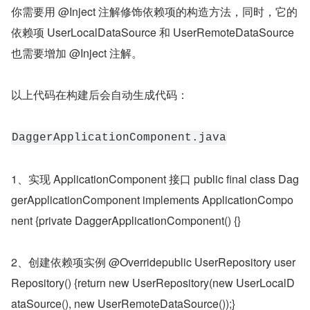
你需要用 @Inject 注解修饰依赖项的构造方法，同时，它的
依赖项 UserLocalDataSource 和 UserRemoteDataSource 
也需要增加 @Inject 注解。
以上代码在构建后会自动生成代码：
DaggerApplicationComponent.java
1、实现 ApplicationComponent 接口 public final class Dag
gerApplicationComponent implements ApplicationCompo
nent {private DaggerApplicationComponent() {}
2、创建依赖项实例 @Overridepublic UserRepository user
Repository() {return new UserRepository(new UserLocalD
ataSource(), new UserRemoteDataSource());}