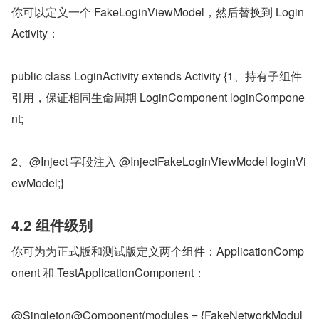
你可以定义一个 FakeLoginViewModel，然后替换到 Login
Activity：
public class LoginActivity extends Activity {1、持有子组件
引用，保证相同生命周期 LoginComponent loginCompone
nt;
2、@Inject 字段注入 @InjectFakeLoginViewModel loginVi
ewModel;}
4.2 组件级别
你可为为正式版和测试版定义两个组件：ApplicationComp
onent 和 TestApplicationComponent：
@Singleton@Component(modules = {FakeNetworkModul