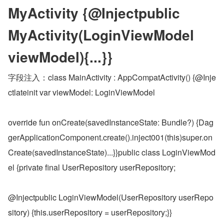
MyActivity {@Injectpublic 
MyActivity(LoginViewModel 
viewModel){...}}
字段注入：class MainActivity : AppCompatActivity() {@Inje
ctlateinit var viewModel: LoginViewModel
override fun onCreate(savedInstanceState: Bundle?) {Dag
gerApplicationComponent.create().inject001(this)super.on
Create(savedInstanceState)...}}public class LoginViewMod
el {private final UserRepository userRepository;
@Injectpublic LoginViewModel(UserRepository userRepo
sitory) {this.userRepository = userRepository;}}