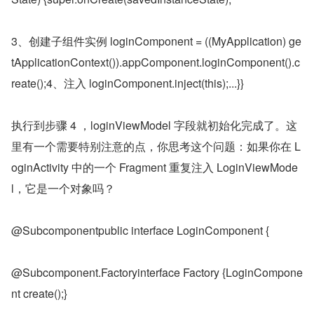
3、创建子组件实例 loginComponent = ((MyApplication) ge
tApplicationContext()).appComponent.loginComponent().c
reate();4、注入 loginComponent.inject(this);...}}
执行到步骤 4 ，loginViewModel 字段就初始化完成了。这
里有一个需要特别注意的点，你思考这个问题：如果你在 L
oginActivity 中的一个 Fragment 重复注入 LoginViewMode
l，它是一个对象吗？
@Subcomponentpublic interface LoginComponent {
@Subcomponent.Factoryinterface Factory {LoginCompone
nt create();}