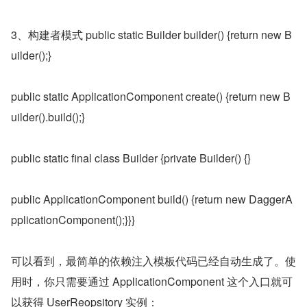
3、构建者模式 public static Builder builder() {return new B
uilder();}
public static ApplicationComponent create() {return new B
uilder().build();}
public static final class Builder {private Builder() {}
public ApplicationComponent build() {return new DaggerA
pplicationComponent();}}}
可以看到，最简单的依赖注入模板代码已经自动生成了。使
用时，你只需要通过 ApplicationComponent 这个入口就可
以获得 UserReopsitory 实例：