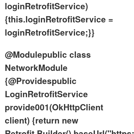
loginRetrofitService) 
{this.loginRetrofitService = 
loginRetrofitService;}}
@Modulepublic class 
NetworkModule 
{@Providespublic 
LoginRetrofitService 
provide001(OkHttpClient 
client) {return new 
Retrofit.Builder().baseUrl("http