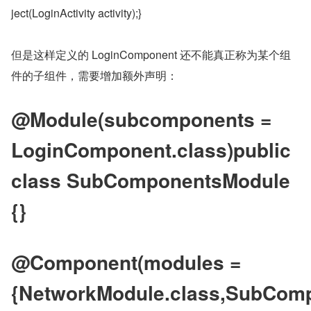
ject(LoginActivity activity);}
但是这样定义的 LoginComponent 还不能真正称为某个组
件的子组件，需要增加额外声明：
@Module(subcomponents = 
LoginComponent.class)public 
class SubComponentsModule 
{}
@Component(modules = 
{NetworkModule.class,SubComp