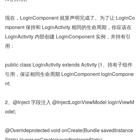
现在，LoginComponent 就算声明完成了。为了让 LoginCo
mponent 保持和 LoginActivity 相同的生命周期，你应该在 
LoginActivity 内部创建 LoginComponent 实例，并持有引
用：
public class LoginActivity extends Activity {1、持有子组件
引用，保证相同生命周期 LoginComponent loginCompone
nt;
2、@Inject 字段注入 @InjectLoginViewModel loginViewM
odel;
@Overrideprotected void onCreate(Bundle savedInstance
State) {super.onCreate(savedInstanceState);