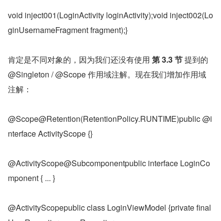
void inject001(LoginActivity loginActivity);void inject002(Lo
ginUsernameFragment fragment);}
肯定是不同对象的，因为我们还没有使用 
第 3.3 节
 提到的 
@Singleton / @Scope 作用域注解。现在我们增加作用域
注解：
@Scope@Retention(RetentionPolicy.RUNTIME)public @i
nterface ActivityScope {}
@ActivityScope@Subcomponentpublic interface LoginCo
mponent { ... }
@ActivityScopepublic class LoginViewModel {private final 