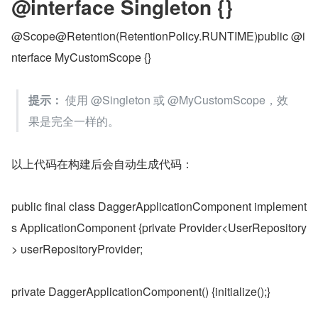
@interface Singleton {}
@Scope@Retention(RetentionPolicy.RUNTIME)public @i
nterface MyCustomScope {}
提示：
 使用 @Singleton 或 @MyCustomScope，效
果是完全一样的。
以上代码在构建后会自动生成代码：
public final class DaggerApplicationComponent implement
s ApplicationComponent {private Provider<UserRepository
> userRepositoryProvider;
private DaggerApplicationComponent() {initialize();}