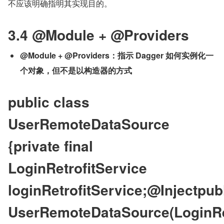
不应该明确指明其实现目的。
3.4 @Module + @Providers
@Module + @Providers：指示 Dagger 如何实例化一
个对象，但不是以构造器的方式
public class 
UserRemoteDataSource 
{private final 
LoginRetrofitService 
loginRetrofitService;@Injectpubl
UserRemoteDataSource(LoginRet