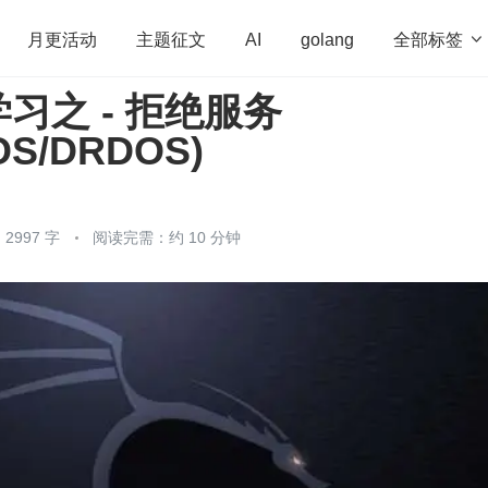
全部标签

月更活动
主题征文
AI
golang
习之 - 拒绝服务
penHarmony
算法
学习方法
Web3.0
高
OS/DRDOS)
程序员
运维
深度思考
低代码
redis
2997 字
阅读完需：约 10 分钟