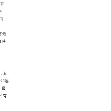
的幕
些
罚
以来最
 使
击，其
击和连
，最
所有