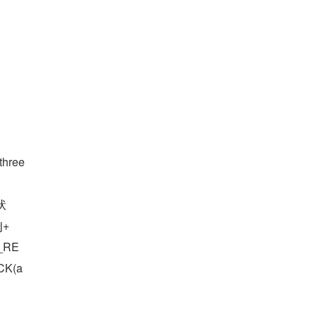
ree
状
j+
_RE
K(a