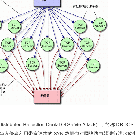
uted Reflection Denial Of Servie Attack），简称 DRDO
击。当入侵者利用带有请求的 SYN 数据包对网络路由器进行洪水攻