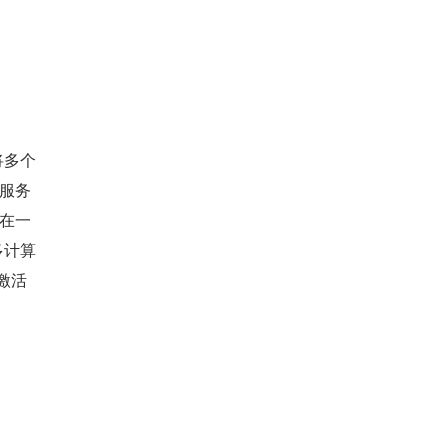
，将多个
绝服务
，在一
多计算
激活