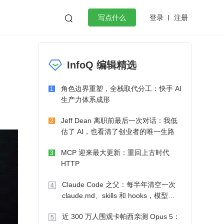
登录
注册

写点什么
效工作
数据库
Python
音视频
InfoQ 编辑精选
golang
微服务架构
flutter
角色边界重塑，全栈取代分工：快手 AI
1
生产力体系成形
Jeff Dean 离职前最后一次对话：我低
2
估了 AI，也看清了创业者的唯一生路
MCP 迎来最大更新：重回上古时代
3
HTTP
Claude Code 之父：每半年清空一次
4
claude.md、skills 和 hooks，模型自
己会想办法
近 300 万人围观卡帕西亲测 Opus 5：
5