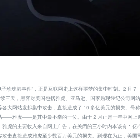
月的“电子珍珠港事件”，正是互联网史上这样噩梦的集中时刻。2 月 7 
日连续三天，黑客对美国包括雅虎、亚马逊、国家贴现经纪公司网
各大网站发起集中攻击，直接造成了 10 多亿美元的损失。号
站——雅虎——是其中最不幸的一位。由于 2 月正是一年中网上
，雅虎的主要收入来自网上广告，在关闭的三小时内本该有 1 亿
客攻击直接造成雅虎至少数百万美元的损失。到现在为止，美国