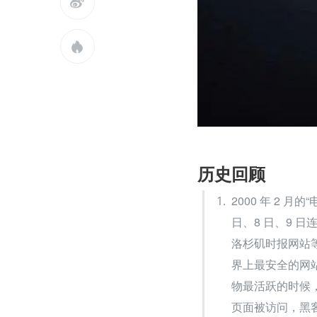


历史回顾
2000 年 2 
日、8 日、9 
洛杉矶时报网站等
界上最安全的网
物最活跃的时候
页面被访问，黑