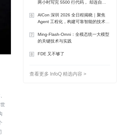
两小时写完 5500 行代码， 却连自己
写的游戏都玩不了
AICon 深圳 2026 全日程揭晓｜聚焦
6
Agent 工程化，构建可靠智能的技术路
径
Ming-Flash-Omni：全模态统一大模型
7
的关键技术与实践
FDE 又不够了
8
查看更多 InfoQ 精选内容 >
站、
称世
购
个
司