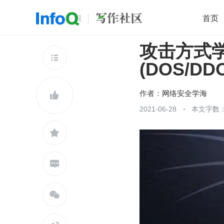
首页
攻击方式学
移动开发
Java
开源
架构
O

(DOS/DD
前端
AI
大数据
团队管理
查看更多

作者：
网络安全学海

2021-06-28
本文字数：


