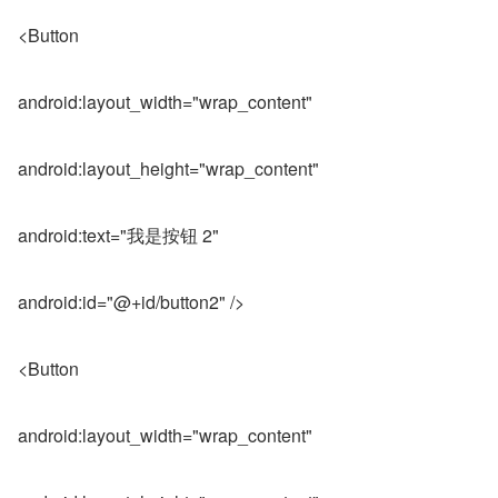
<Button
android:layout_width="wrap_content"
android:layout_height="wrap_content"
android:text="我是按钮 2"
android:id="@+id/button2" />
<Button
android:layout_width="wrap_content"