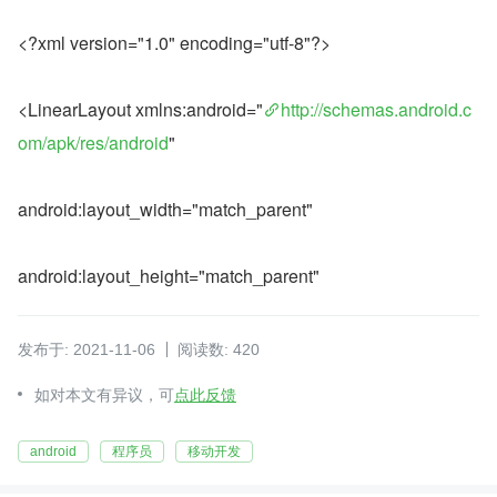
<?xml version="1.0" encoding="utf-8"?>
<LinearLayout xmlns:android="
http://schemas.android.c
om/apk/res/android
"
android:layout_width="match_parent"
android:layout_height="match_parent"
发布于: 2021-11-06
阅读数: 420
如对本文有异议，可
点此反馈
android
程序员
移动开发