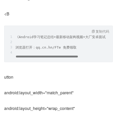
<B
复制代码
《Android学习笔记总结+最新移动架构视频+大厂安卓面试真题
浏览器打开：qq.cn.hn/FTe 免费领取
utton
android:layout_width="match_parent"
android:layout_height="wrap_content"