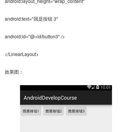
android:layout_height="wrap_content"
android:text="我是按钮 3"
android:id="@+id/button3" />
</LinearLayout>
效果图：