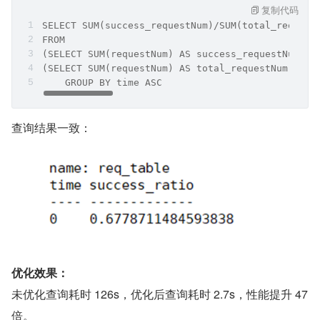
复制代码
SELECT SUM(success_requestNum)/SUM(total_request
FROM
(SELECT SUM(requestNum) AS success_requestNum FR
(SELECT SUM(requestNum) AS total_requestNum FROM
    GROUP BY time ASC
查询结果一致：
优化效果：
未优化查询耗时 126s，优化后查询耗时 2.7s，性能提升 47 
倍。