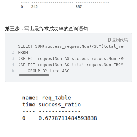
第三步：
写出最终求成功率的查询语句：
复制代码
SELECT SUM(success_requestNum)/SUM(total_request
FROM
(SELECT requestNum AS success_requestNum FROM re
(SELECT requestNum AS total_requestNum FROM req_
    GROUP BY time ASC