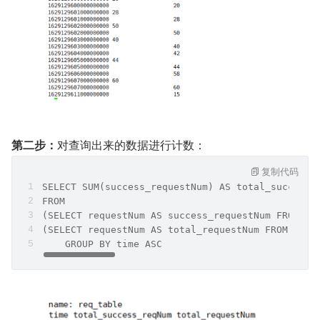
第二步：
对查询出来的数据进行计数：
复制代码
SELECT SUM(success_requestNum) AS total_success_
FROM
(SELECT requestNum AS success_requestNum FROM re
(SELECT requestNum AS total_requestNum FROM req_
    GROUP BY time ASC