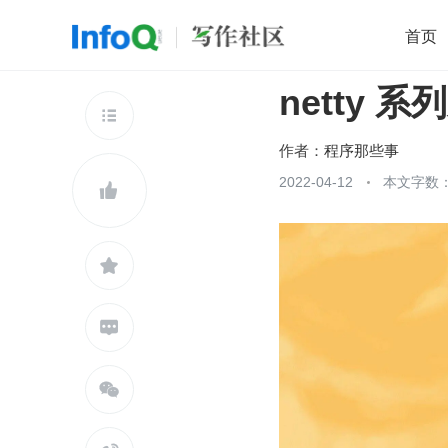
首页
netty 系
移动开发
Java
开源
架构
O

前端
AI
大数据
团队管理
作者：
程序那些事
查看更多
2022-04-12
本文字数：




