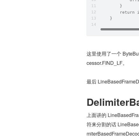
        }
        return 
    }
这里使用了一个 ByteBuf
cessor.FIND_LF。
最后 LineBasedFram
Delimiter
上面讲的 LineBased
符来分割的话 LineBase
miterBasedFrameDec