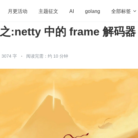
全部标签

月更活动
主题征文
AI
golang
列之:netty 中的 frame 解码器
penHarmony
算法
学习方法
Web3.0
高
程序员
运维
深度思考
低代码
redis
3074 字
阅读完需：约 10 分钟