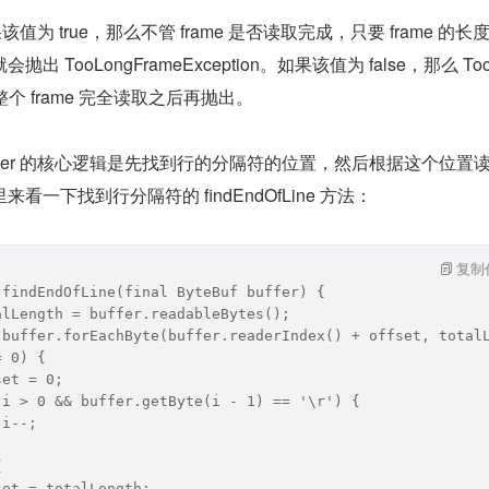
如果该值为 true，那么不管 frame 是否读取完成，只要 frame 的长
，就会抛出 TooLongFrameException。如果该值为 false，那么 To
 会在整个 frame 完全读取之后再抛出。
eDecoder 的核心逻辑是先找到行的分隔符的位置，然后根据这个位置
里来看一下找到行分隔符的 findEndOfLine 方法：
复制
 findEndOfLine(final ByteBuf buffer) {
alLength = buffer.readableBytes();
 buffer.forEachByte(buffer.readerIndex() + offset, total
= 0) {
set = 0;
(i > 0 && buffer.getByte(i - 1) == '\r') {
 i--;
{
set = totalLength;