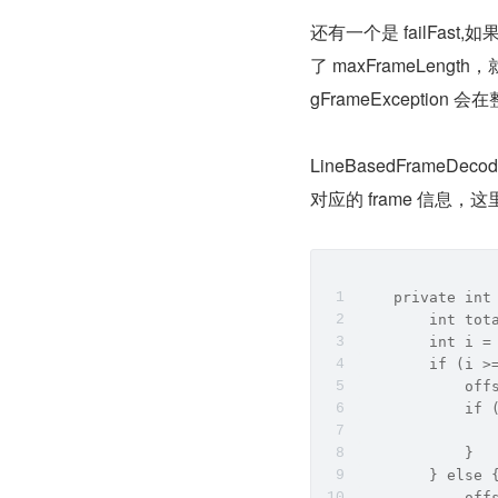
还有一个是 failFast,
了 maxFrameLength
gFrameException
LineBasedFram
对应的 frame 信息，这
    private int
        int tot
        int i =
        if (i >
            off
            if 
               
            }
        } else 
            off