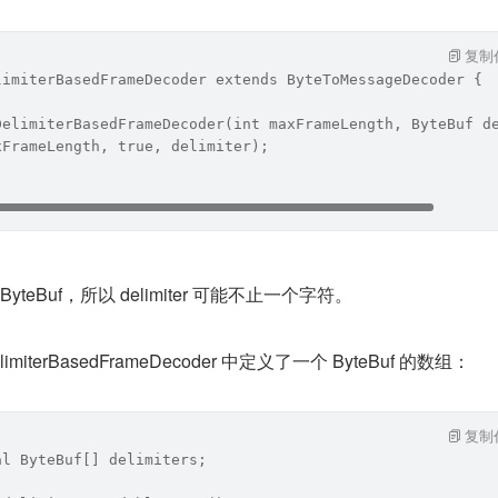
复制
limiterBasedFrameDecoder extends ByteToMessageDecoder {
DelimiterBasedFrameDecoder(int maxFrameLength, ByteBuf d
xFrameLength, true, delimiter);
个 ByteBuf，所以 delimiter 可能不止一个字符。
iterBasedFrameDecoder 中定义了一个 ByteBuf 的数组：
复制
al ByteBuf[] delimiters;