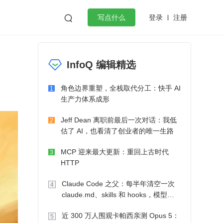
登录
注册

写点什么
效工作
数据库
Python
音视频
InfoQ 编辑精选
golang
微服务架构
flutter
角色边界重塑，全栈取代分工：快手 AI
1
生产力体系成形
Jeff Dean 离职前最后一次对话：我低
2
估了 AI，也看清了创业者的唯一生路
MCP 迎来最大更新：重回上古时代
3
HTTP
Claude Code 之父：每半年清空一次
4
claude.md、skills 和 hooks，模型自
己会想办法
近 300 万人围观卡帕西亲测 Opus 5：
5