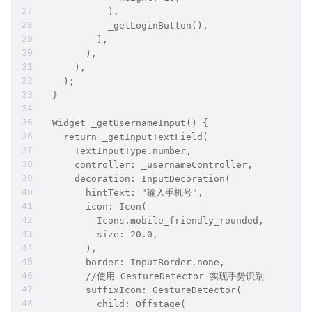
            ),
            _getLoginButton(),
          ],
        ),
      ),
    );
  }
  Widget _getUsernameInput() {
    return _getInputTextField(
      TextInputType.number,
      controller: _usernameController,
      decoration: InputDecoration(
        hintText: "输入手机号",
        icon: Icon(
          Icons.mobile_friendly_rounded,
          size: 20.0,
        ),
        border: InputBorder.none,
        //使用 GestureDetector 实现手势识别
        suffixIcon: GestureDetector(
          child: Offstage(