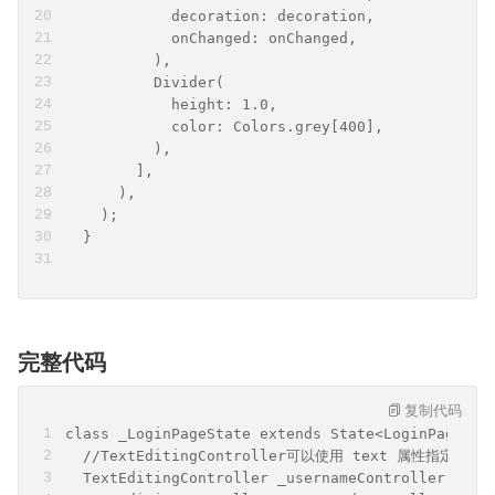
            decoration: decoration,
            onChanged: onChanged,
          ),
          Divider(
            height: 1.0,
            color: Colors.grey[400],
          ),
        ],
      ),
    );
  }
完整代码
复制代码
class _LoginPageState extends State<LoginPage> {
  //TextEditingController可以使用 text 属性指定初始
  TextEditingController _usernameController = Te