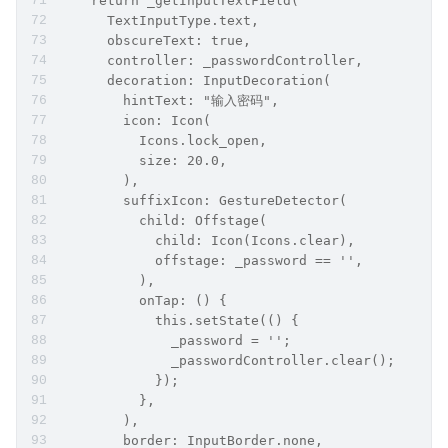
    return _getInputTextField(
      TextInputType.text,
      obscureText: true,
      controller: _passwordController,
      decoration: InputDecoration(
        hintText: "输入密码",
        icon: Icon(
          Icons.lock_open,
          size: 20.0,
        ),
        suffixIcon: GestureDetector(
          child: Offstage(
            child: Icon(Icons.clear),
            offstage: _password == '',
          ),
          onTap: () {
            this.setState(() {
              _password = '';
              _passwordController.clear();
            });
          },
        ),
        border: InputBorder.none,