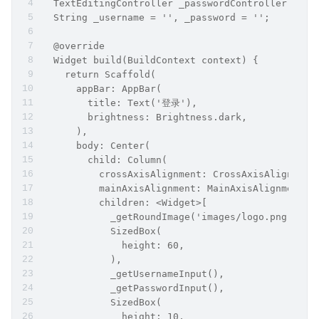
  TextEditingController _passwordController = Te
  String _username = '', _password = '';
  @override
  Widget build(BuildContext context) {
    return Scaffold(
      appBar: AppBar(
        title: Text('登录'),
        brightness: Brightness.dark,
      ),
      body: Center(
        child: Column(
          crossAxisAlignment: CrossAxisAlignment
          mainAxisAlignment: MainAxisAlignment.c
          children: <Widget>[
            _getRoundImage('images/logo.png', 10
            SizedBox(
              height: 60,
            ),
            _getUsernameInput(),
            _getPasswordInput(),
            SizedBox(
              height: 10,