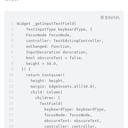
复制代码
Widget _getInputTextField(
    TextInputType keyboardType, {
    FocusNode focusNode,
    controller: TextEditingController,
    onChanged: Function,
    InputDecoration decoration,
    bool obscureText = false,
    height = 50.0,
  }) {
    return Container(
      height: height,
      margin: EdgeInsets.all(10.0),
      child: Column(
        children: [
          TextField(
            keyboardType: keyboardType,
            focusNode: focusNode,
            obscureText: obscureText,
            controller: controller,