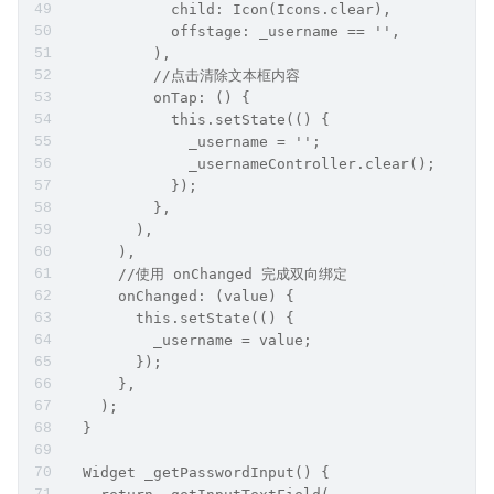
            child: Icon(Icons.clear),
            offstage: _username == '',
          ),
          //点击清除文本框内容
          onTap: () {
            this.setState(() {
              _username = '';
              _usernameController.clear();
            });
          },
        ),
      ),
      //使用 onChanged 完成双向绑定
      onChanged: (value) {
        this.setState(() {
          _username = value;
        });
      },
    );
  }
  Widget _getPasswordInput() {