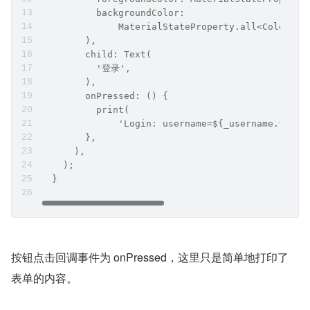
          backgroundColor:
              MaterialStateProperty.all<Color>(T
        ),
        child: Text(
          '登录',
        ),
        onPressed: () {
          print(
              'Login: username=${_username.trim(
        },
      ),
    );
  }
按钮点击回调事件为 onPressed，这里只是简单地打印了
表单的内容。