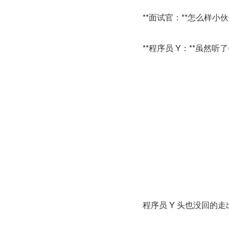
**面试官：**怎么样小
**程序员 Y：**虽
程序员 Y 头也没回的走出