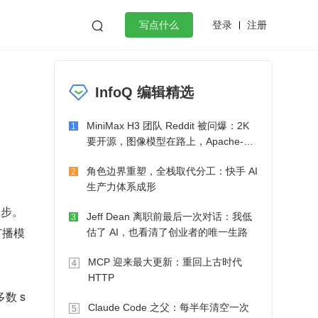
登录
注册

写点什么
效工作
数据库
Python
音视频
InfoQ 编辑精选
golang
微服务架构
flutter
MiniMax H3 团队 Reddit 被问爆：2K
1
要开源，图像模型在路上，Apache-2.0
也在考虑了
角色边界重塑，全栈取代分工：快手 AI
2
生产力体系成形
同步。
Jeff Dean 离职前最后一次对话：我低
3
广播模
估了 AI，也看清了创业者的唯一生路
MCP 迎来最大更新：重回上古时代
4
HTTP
数 s
Claude Code 之父：每半年清空一次
5