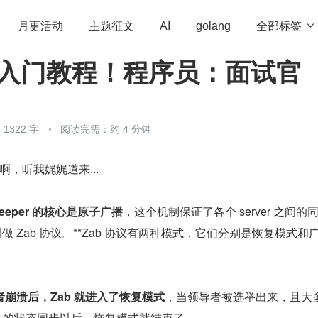
全部标签

月更活动
主题征文
AI
golang
开发入门教程！程序员：面试官
penHarmony
算法
学习方法
Web3.0
高
程序员
运维
深度思考
低代码
redis
1322 字
阅读完需：约 4 分钟
啊，听我娓娓道来...
keeper 的核心是原子广播
，这个机制保证了各个 server 之间的
做 Zab 协议。**Zab 协议有两种模式，它们分别是恢复模式和
崩溃后，Zab 就进入了恢复模式
，当领导者被选举出来，且大多
eader 的状态同步以后，恢复模式就结束了。