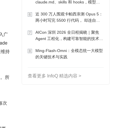
claude.md、skills 和 hooks，模型自
己会想办法
近 300 万人围观卡帕西亲测 Opus 5：
6
两小时写完 5500 行代码， 却连自己
写的游戏都玩不了
AICon 深圳 2026 全日程揭晓｜聚焦
7
进入广
Agent 工程化，构建可靠智能的技术路
ade
径
直维持
Ming-Flash-Omni：全模态统一大模型
8
的关键技术与实践
查看更多 InfoQ 精选内容 >
证。所
，每次