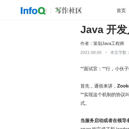
首页
Java 
移动开发
Java
开源
架构
O
前端
AI
大数据
团队管理
作者：
策划Java工程师
查看更多
2021-08-05
本文字数：

**面试官：**行，小伙子
首先，通俗来讲，
Zoo
**实现这个机制的协议叫
式。
当服务启动或者在领导者
erver 的完成了和 l