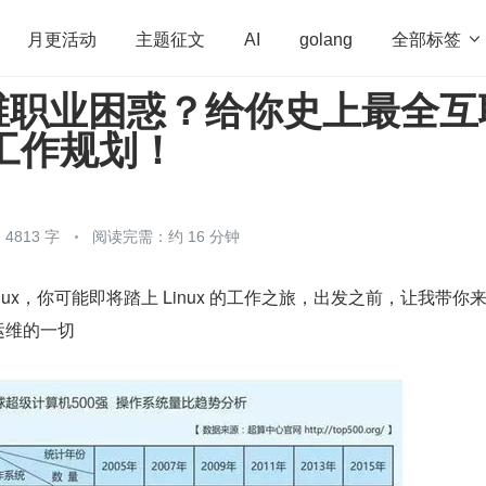
全部标签

月更活动
主题征文
AI
golang
 运维职业困惑？给你史上最全互
penHarmony
算法
学习方法
Web3.0
高
x 工作规划！
程序员
运维
深度思考
低代码
redis
4813 字
阅读完需：约 16 分钟
nux，你可能即将踏上 Linux 的工作之旅，出发之前，让我带你
x 运维的一切