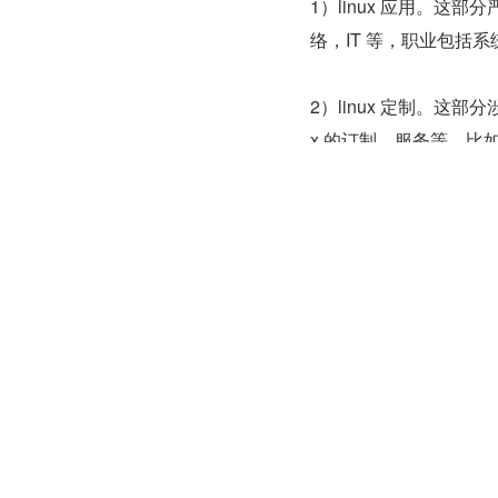
1）linux 应用。这部分
络，IT 等，职业包括
2）linux 定制。这部
x 的订制，服务等。比如
3）linux 内核开发
公司，以及使用芯片的产品
4）android 衍生品。因
所以手机芯片公司和手机开
一、Linu
Linux 运维作为众多
职业，本文内容由专门研