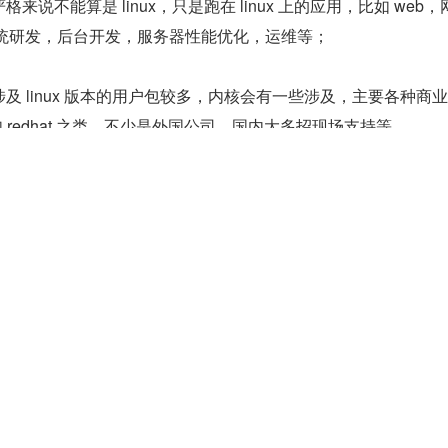
严格来说不能算是 linux，只是跑在 linux 上的应用，比如 web，
系统研发，后台开发，服务器性能优化，运维等；
分涉及 linux 版本的用户包较多，内核会有一些涉及，主要各种商业 l
 redhat 之类，不少是外国公司，国内大多招现场支持等。
。这部分主要是 linux 内核驱动的开发。几乎全部是编程工作。主要
开发公司。前者如 intel，marvell，后者如中兴华为。
为 android 包括慢慢火爆的 tizen 都用的 linux 内核，所以理由同
发公司也是 linux 开发者的雇主之一。比如高通，TI 等。
x 运维的主要工作内容
工作中需求人数最多，薪资待遇最高的岗位，本文重点介绍 Linux 
究 Linux 运维学习和职业发展的机构马哥教育和爱好者们联合