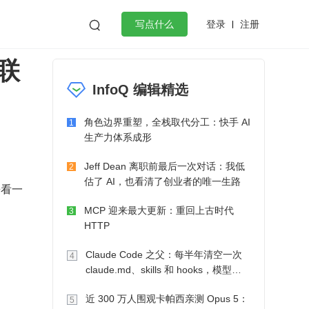
登录
注册

写点什么
联
效工作
数据库
Python
音视频
InfoQ 编辑精选
golang
微服务架构
flutter
角色边界重塑，全栈取代分工：快手 AI
1
生产力体系成形
Jeff Dean 离职前最后一次对话：我低
2
估了 AI，也看清了创业者的唯一生路
来看一
MCP 迎来最大更新：重回上古时代
3
HTTP
Claude Code 之父：每半年清空一次
4
claude.md、skills 和 hooks，模型自
己会想办法
近 300 万人围观卡帕西亲测 Opus 5：
5