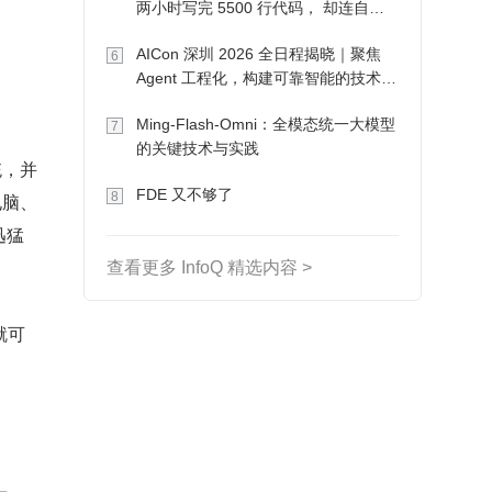
两小时写完 5500 行代码， 却连自己
写的游戏都玩不了
AICon 深圳 2026 全日程揭晓｜聚焦
6
Agent 工程化，构建可靠智能的技术路
径
Ming-Flash-Omni：全模态统一大模型
7
的关键技术与实践
统，并
FDE 又不够了
8
电脑、
迅猛
查看更多 InfoQ 精选内容 >
就可