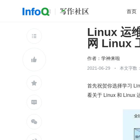
首页
Linux
移动开发
Java
开源
架构
O

网 Linu
前端
AI
大数据
团队管理
查看更多

作者：
学神来啦

2021-06-29
本文字数：

首先祝贺你选择学习 Li
看关于 Linux 和 Linu

