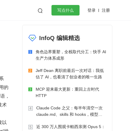
登录
注册

写点什么
效工作
数据库
Python
音视频
InfoQ 编辑精选
golang
微服务架构
flutter
角色边界重塑，全栈取代分工：快手 AI
1
生产力体系成形
Jeff Dean 离职前最后一次对话：我低
2
估了 AI，也看清了创业者的唯一生路
系
用的
MCP 迎来最大更新：重回上古时代
3
术语，
HTTP
技术
Claude Code 之父：每半年清空一次
4
claude.md、skills 和 hooks，模型自
己会想办法
被以
近 300 万人围观卡帕西亲测 Opus 5：
5
g”操