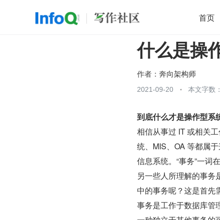
首页
什么是操
移动开发
Java
开源
架构
O
前端
AI
大数据
团队管理
作者：
奔向架构师
查看更多
2021-09-20
本文字数：

到底什么才是操作型系
相信从事过 IT 或相
统、MIS、OA 等都
信息系统。“事务”一
另一些人所理解的事务
中的事务呢？这是首先
事务是工作于数据库管
一种独立于其他事务的可靠方