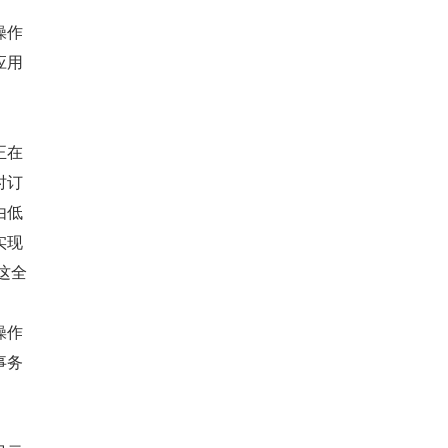
操作
应用
正在
时订
由低
实现
供这全
操作
事务