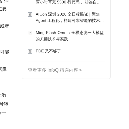
两小时写完 5500 行代码， 却连自己
主要
写的游戏都玩不了
AICon 深圳 2026 全日程揭晓｜聚焦
6
Agent 工程化，构建可靠智能的技术路
成或者
径
Ming-Flash-Omni：全模态统一大模型
7
的关键技术与实践
很可能
FDE 又不够了
8
据库
查看更多 InfoQ 精选内容 >
止数
号转
持一