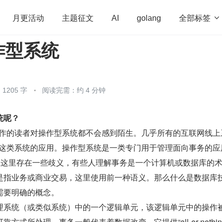
全部标签

月更活动
主题征文
AI
golang
作型系统
penHarmony
算法
学习方法
Web3.0
高
程序员
运维
深度思考
低代码
redis
1205 字
阅读完需：约 4 分钟
统呢？
关工作的读者对操作型系统都不会感到陌生。几乎所有的互联网线上
属于这类系统的应用。操作型系统是一类专门用于管理面向事务的应
词在这里存在一些歧义，有些人理解事务是一个计算机或数据库的
是指业务或商业交易，这里使用前一种语义。那么什么是数据库
需要明确的概念。
理系统（或类似系统）中的一个逻辑单元，该逻辑单元中的操作
式所处理。事务一般代表着数据改变，它提供“all-or-nothin