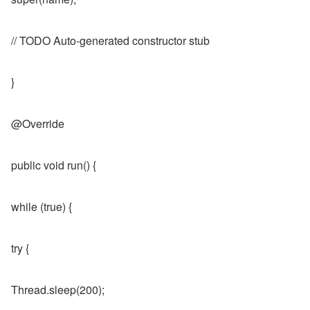
// TODO Auto-generated constructor stub
}
@Override
public void run() {
while (true) {
try {
Thread.sleep(200);