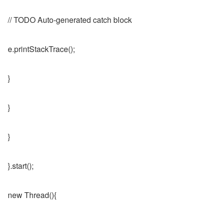
// TODO Auto-generated catch block
e.printStackTrace();
}
}
}
}.start();
new Thread(){