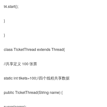
t4.start();
}
}
class TicketThread extends Thread{
//共享定义 100 张票
static int tikets=100;//四个线程共享数据
public TicketThread(String name) {
super(name);