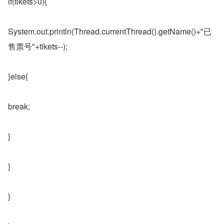
if(tikets>0){
System.out.println(Thread.currentThread().getName()+"已
售票号"+tikets--);
}else{
break;
}
}
}