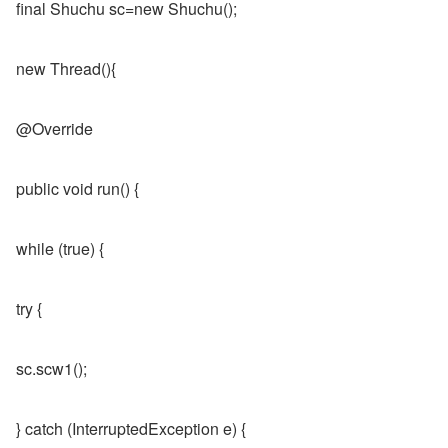
final Shuchu sc=new Shuchu();
new Thread(){
@Override
public void run() {
while (true) {
try {
sc.scw1();
} catch (InterruptedException e) {