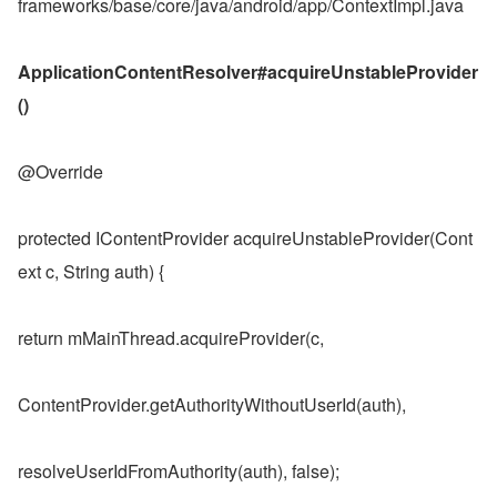
frameworks/base/core/java/android/app/ContextImpl.java
ApplicationContentResolver#acquireUnstableProvider
()
@Override
protected IContentProvider acquireUnstableProvider(Cont
ext c, String auth) {
return mMainThread.acquireProvider(c,
ContentProvider.getAuthorityWithoutUserId(auth),
resolveUserIdFromAuthority(auth), false);