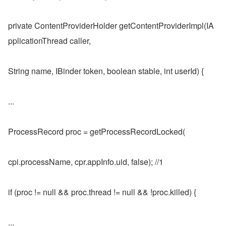
private ContentProviderHolder getContentProviderImpl(IA
pplicationThread caller,
String name, IBinder token, boolean stable, int userId) {
...
ProcessRecord proc = getProcessRecordLocked(
cpi.processName, cpr.appInfo.uid, false); //1
if (proc != null && proc.thread != null && !proc.killed) {
...