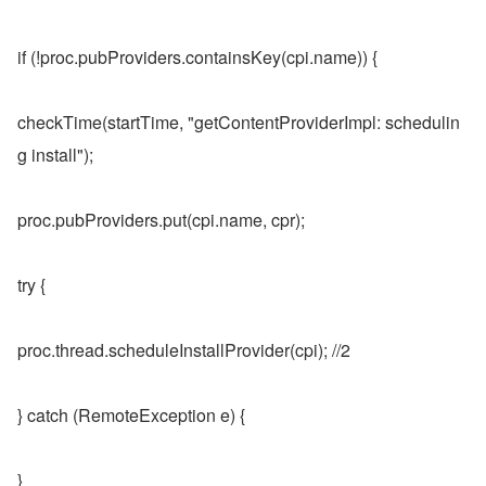
if (!proc.pubProviders.containsKey(cpi.name)) {
checkTime(startTime, "getContentProviderImpl: schedulin
g install");
proc.pubProviders.put(cpi.name, cpr);
try {
proc.thread.scheduleInstallProvider(cpi); //2
} catch (RemoteException e) {
}