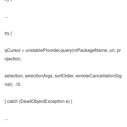
...
try {
qCursor = unstableProvider.query(mPackageName, uri, pr
ojection,
selection, selectionArgs, sortOrder, remoteCancellationSig
nal);  //2
} catch (DeadObjectException e) {
...