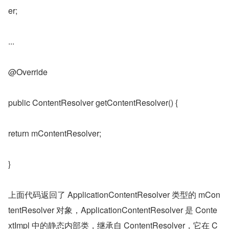
er;
...
@Override
public ContentResolver getContentResolver() {
return mContentResolver;
}
上面代码返回了 ApplicationContentResolver 类型的 mCon
tentResolver 对象，ApplicationContentResolver 是 Conte
xtImpl 中的静态内部类，继承自 ContentResolver，它在 C