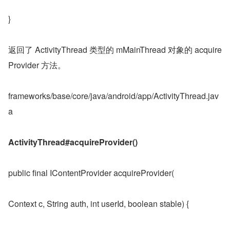
}
返回了 ActivityThread 类型的 mMainThread 对象的 acquire
Provider 方法。
frameworks/base/core/java/android/app/ActivityThread.jav
a
ActivityThread#acquireProvider()
public final IContentProvider acquireProvider(
Context c, String auth, int userId, boolean stable) {