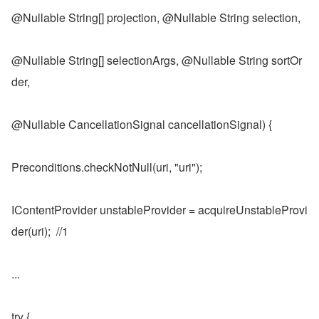
@Nullable String[] projection, @Nullable String selection,
@Nullable String[] selectionArgs, @Nullable String sortOr
der,
@Nullable CancellationSignal cancellationSignal) {
Preconditions.checkNotNull(uri, "uri");
IContentProvider unstableProvider = acquireUnstableProvi
der(uri);  //1
...
try {