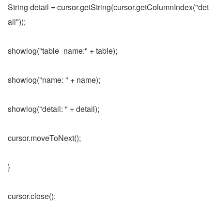
String detail = cursor.getString(cursor.getColumnIndex("det
ail"));
showlog("table_name:" + table);
showlog("name: " + name);
showlog("detail: " + detail);
cursor.moveToNext();
}
cursor.close();