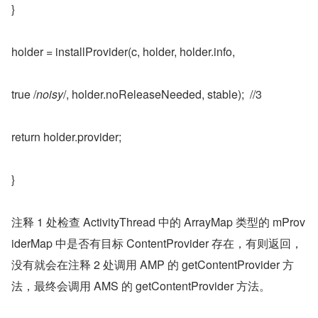
}
holder = installProvider(c, holder, holder.info,
true /
noisy
/, holder.noReleaseNeeded, stable);  //3
return holder.provider;
}
注释 1 处检查 ActivityThread 中的 ArrayMap 类型的 mProv
iderMap 中是否有目标 ContentProvider 存在，有则返回，
没有就会在注释 2 处调用 AMP 的 getContentProvider 方
法，最终会调用 AMS 的 getContentProvider 方法。