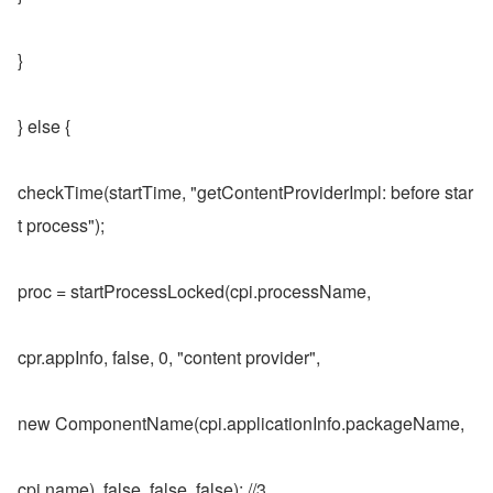
}
} else {
checkTime(startTime, "getContentProviderImpl: before star
t process");
proc = startProcessLocked(cpi.processName,
cpr.appInfo, false, 0, "content provider",
new ComponentName(cpi.applicationInfo.packageName,
cpi.name), false, false, false); //3