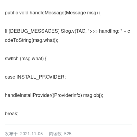
public void handleMessage(Message msg) {
if (DEBUG_MESSAGES) Slog.v(TAG, ">>> handling: " + c
odeToString(msg.what));
switch (msg.what) {
case INSTALL_PROVIDER:
handleInstallProvider((ProviderInfo) msg.obj);
break;
发布于: 2021-11-05
阅读数: 525