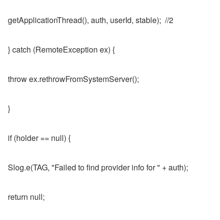
getApplicationThread(), auth, userId, stable);  //2
} catch (RemoteException ex) {
throw ex.rethrowFromSystemServer();
}
if (holder == null) {
Slog.e(TAG, "Failed to find provider info for " + auth);
return null;