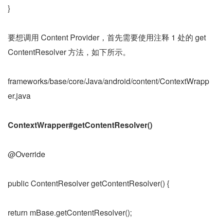
}
要想调用 Content Provider，首先需要使用注释 1 处的 get
ContentResolver 方法，如下所示。
frameworks/base/core/Java/android/content/ContextWrapp
er.java
ContextWrapper#getContentResolver()
@Override
public ContentResolver getContentResolver() {
return mBase.getContentResolver();