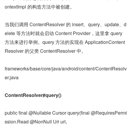
ontextImpl 的构造方法中被创建。
当我们调用 ContentResolver 的 insert、query、update、d
elete 等方法时就会启动 Content Provider，这里拿 query 
方法来进行举例。query 方法的实现在 ApplicationContent
Resolver 的父类 ContentResolver 中。
frameworks/base/core/java/android/content/ContentResolv
er.java
ContentResolver#query()
public final @Nullable Cursor query(final @RequiresPermi
ssion.Read @NonNull Uri uri,