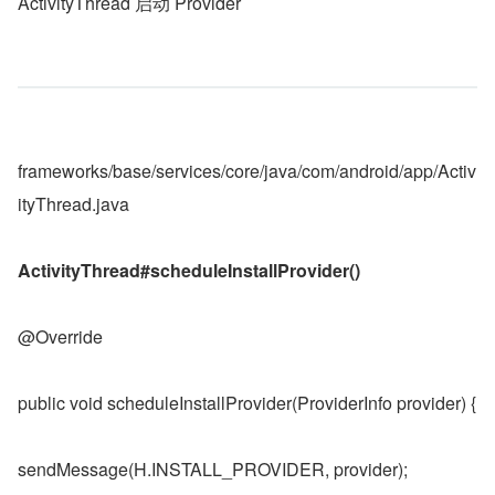
ActivityThread 启动 Provider
frameworks/base/services/core/java/com/android/app/Activ
ityThread.java
ActivityThread#scheduleInstallProvider()
@Override
public void scheduleInstallProvider(ProviderInfo provider) {
sendMessage(H.INSTALL_PROVIDER, provider);