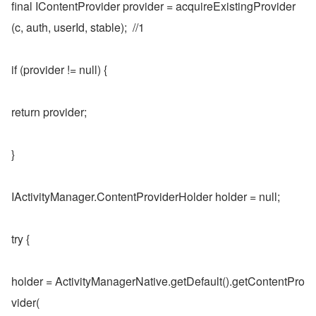
final IContentProvider provider = acquireExistingProvider
(c, auth, userId, stable);  //1
if (provider != null) {
return provider;
}
IActivityManager.ContentProviderHolder holder = null;
try {
holder = ActivityManagerNative.getDefault().getContentPro
vider(