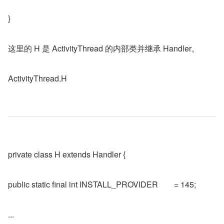
}
这里的 H 是 ActivityThread 的内部类并继承 Handler。
ActivityThread.H
private class H extends Handler {
public static final int INSTALL_PROVIDER        = 145;
...