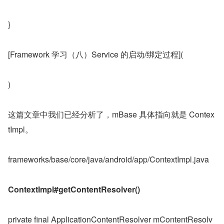
}
[Framework 学习（八）Service 的启动/绑定过程](
)
这篇文章中我们已经分析了，mBase 具体指向就是 Contex
tImpl。
frameworks/base/core/java/android/app/ContextImpl.java
ContextImpl#getContentResolver()
private final ApplicationContentResolver mContentResolv