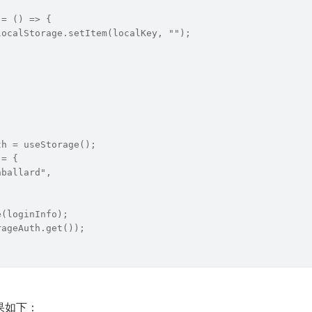
 = () => {
localStorage.setItem(localKey, "");
th = useStorage();
 = {
hballard",
e(loginInfo);
rageAuth.get());
果如下：