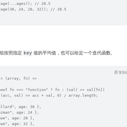
rage(...ages)); // 28.5
rage(30, 24, 28, 32)); // 28.5
数组按照指定 
 值的平均值，也可以给定一个迭代函数。
key
复制
 = (array, fn) =>
peof fn === "function" ? fn : (val) => val[fn])
((acc, val) => acc + val, 0) / array.length;
allard", age: 30 },
uzman", age: 24 },
owe", age: 28 },
owe", age: 32 },