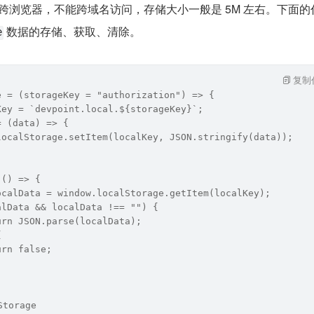
能跨浏览器，不能跨域名访问，存储大小一般是 5M 左右。下面的
 数据的存储、获取、清除。
e
复制
e = (storageKey = "authorization") => {
Key = `devpoint.local.${storageKey}`;
= (data) => {
localStorage.setItem(localKey, JSON.stringify(data));
 () => {
ocalData = window.localStorage.getItem(localKey);
alData && localData !== "") {
urn JSON.parse(localData);
{
urn false;
Storage