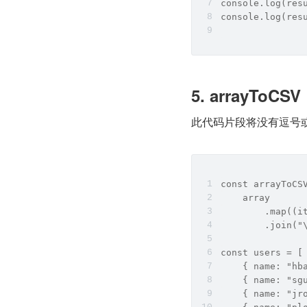
console.log(res
console.log(res
5. arrayToCSV
此代码片段将没有逗号
const arrayToCS
    array
        .map((i
        .join("
const users = [
    { name: "hb
    { name: "sg
    { name: "jr