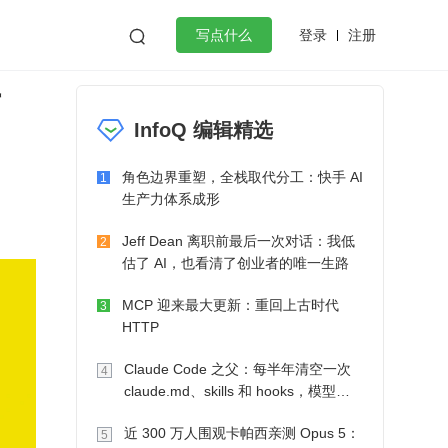
登录
注册

写点什么
片
效工作
数据库
Python
音视频
InfoQ 编辑精选
golang
微服务架构
flutter
角色边界重塑，全栈取代分工：快手 AI
1
生产力体系成形
Jeff Dean 离职前最后一次对话：我低
2
估了 AI，也看清了创业者的唯一生路
MCP 迎来最大更新：重回上古时代
3
HTTP
Claude Code 之父：每半年清空一次
4
claude.md、skills 和 hooks，模型自
己会想办法
近 300 万人围观卡帕西亲测 Opus 5：
5