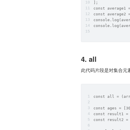
];
const average1 
const average2 
console.log(ave
console.log(ave
4. all
此代码片段是对集合元
const all = (ar
const ages = [3
const result1 =
const result2 =