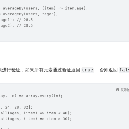
= averageBy(users, (item) => item.age);
= averageBy(users, "age");
rage1); // 28.5
rage2); // 28.5
素进行验证，如果所有元素通过验证返回 
 ，否则返回 
true
fal
复制
ray, fn) => array.every(fn);
0, 24, 28, 32];
 all(ages, (item) => item < 40);
 all(ages, (item) => item > 30);