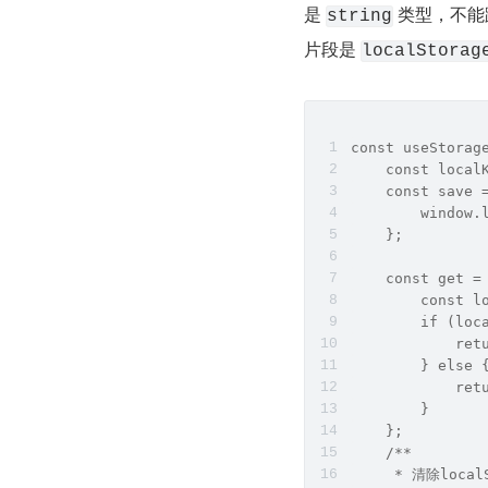
是 
 类型，不
string
片段是 
localStorag
const useStorag
    const local
    const save 
        window.
    };
    const get =
        const l
        if (loc
            ret
        } else 
            ret
        }
    };
    /**
     * 清除local