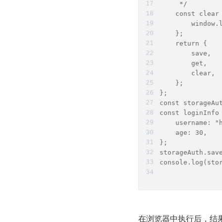
     */
    const clear
        window.
    };
    return {
        save,
        get,
        clear,
    };
};
const storageAu
const loginInfo
    username: "
    age: 30,
};
storageAuth.sav
console.log(sto
在浏览器中执行后，结