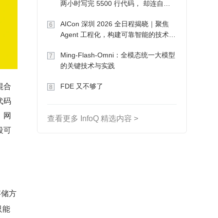
两小时写完 5500 行代码， 却连自己
写的游戏都玩不了
AICon 深圳 2026 全日程揭晓｜聚焦
6
Agent 工程化，构建可靠智能的技术路
径
Ming-Flash-Omni：全模态统一大模型
7
的关键技术与实践
混合
FDE 又不够了
8
代码
、网
查看更多 InfoQ 精选内容 >
段可
存储方
只能