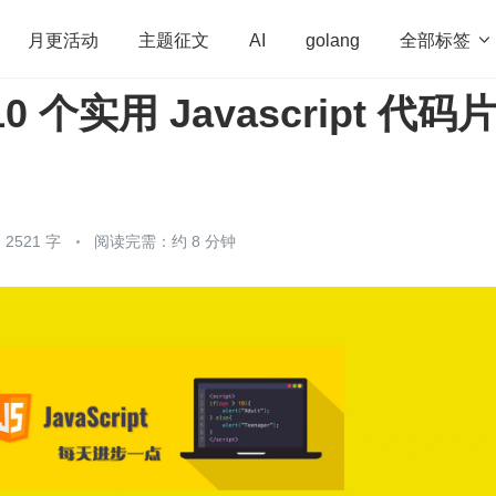
全部标签

月更活动
主题征文
AI
golang
 个实用 Javascript 代码
penHarmony
算法
学习方法
Web3.0
高
程序员
运维
深度思考
低代码
redis
2521 字
阅读完需：约 8 分钟