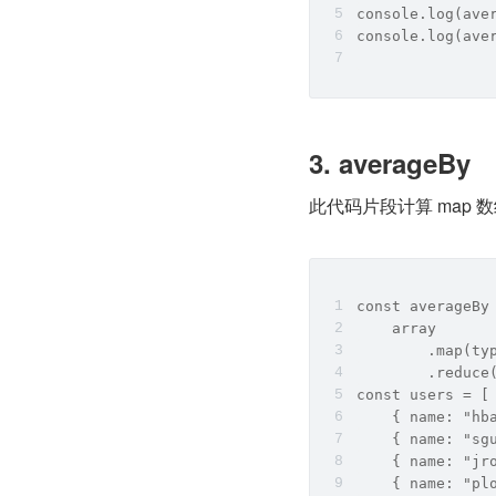
console.log(ave
console.log(ave
3. averageBy
此代码片段计算 map 
const averageBy
    array
        .map(ty
        .reduce
const users = [
    { name: "hb
    { name: "sg
    { name: "jr
    { name: "pl