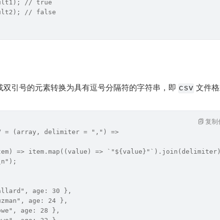
ult1); // true
ult2); // false
或双引号的元素转换为具有逗号分隔符的字符串，即 
 文件
csv
复制
V = (array, delimiter = ",") =>
tem) => item.map((value) => `"${value}"`).join(delimiter
\n");
allard", age: 30 },
uzman", age: 24 },
owe", age: 28 },