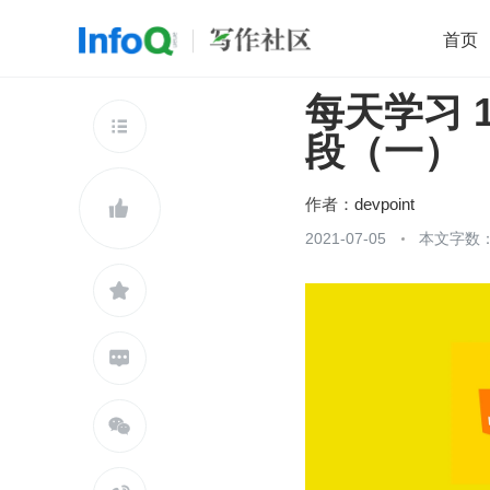
首页
每天学习 10
移动开发
Java
开源
架构
O

段（一）
前端
AI
大数据
团队管理
查看更多

作者：
devpoint

2021-07-05
本文字数：


