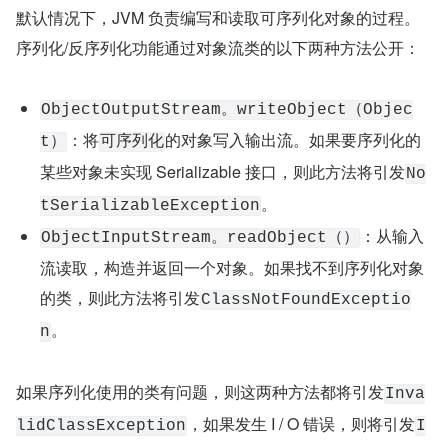
默认情况下，JVM 负责编写和读取可序列化对象的过程。
序列化/反序列化功能通过对象流类的以下两种方法公开：
ObjectOutputStream。writeObject（Objec
：将
的对象写入输出流。如果要序列化的
t）
可序列化
某些对象未实现 Serializable 接口，则此方法将引发
No
。
tSerializableException
：从输入
ObjectInputStream。readObject（）
流读取，构造并返回一个对象。如果找不到序列化对象
的类，则此方法将引发
ClassNotFoundExceptio
。
n
如果序列化使用的类有问题，则这两种方法都将引发
Inva
，如果发生 I / O 错误，则将引发
lidClassException
I