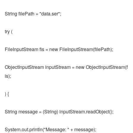
String filePath = "data.ser";
try (
FileInputStream fis = new FileInputStream(filePath);
ObjectInputStream inputStream = new ObjectInputStream(f
is);
) {
String message = (String) inputStream.readObject();
System.out.println("Message: " + message);