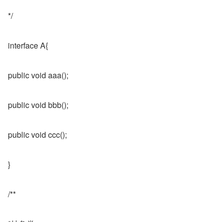
*/
interface A{
public void aaa();
public void bbb();
public void ccc();
}
/**