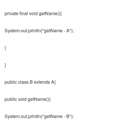
private final void getName(){
System.out.println("getName - A");
}
}
public class B extends A{
public void getName(){
System.out.println("getName - B");