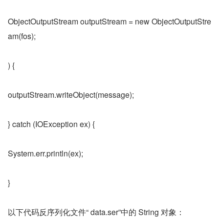
ObjectOutputStream outputStream = new ObjectOutputStre
am(fos);
) {
outputStream.writeObject(message);
} catch (IOException ex) {
System.err.println(ex);
}
以下代码反序列化文件“ data.ser”中的 String 对象：