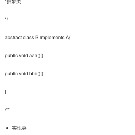
*抽象类
*/
abstract class B implements A{
public void aaa(){}
public void bbb(){}
}
/**
实现类