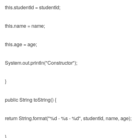
this.studentId = studentId;
this.name = name;
this.age = age;
System.out.println("Constructor");
}
public String toString() {
return String.format("%d - %s - %d", studentId, name, age);
}