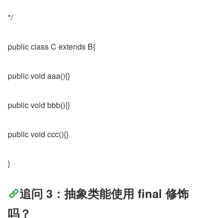
*/
public class C extends B{
public void aaa(){}
public void bbb(){}
public void ccc(){}
}
追问 3：抽象类能使用 final 修饰
吗？