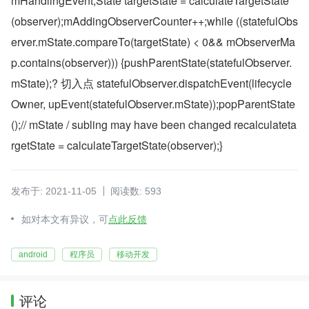
mHandlingEvent;State targetState = calculateTargetState
(observer);mAddingObserverCounter++;while ((statefulObs
erver.mState.compareTo(targetState) < 0&& mObserverMa
p.contains(observer))) {pushParentState(statefulObserver.
mState);? 切入点 statefulObserver.dispatchEvent(lifecycle
Owner, upEvent(statefulObserver.mState));popParentState
();// mState / subling may have been changed recalculateta
rgetState = calculateTargetState(observer);}
发布于: 2021-11-05
阅读数: 593
如对本文有异议，可
点此反馈
android
程序员
移动开发
评论