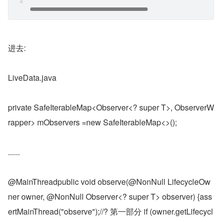
进去:
LiveData.java
private SafeIterableMap<Observer<? super T>, ObserverW
rapper> mObservers =new SafeIterableMap<>();
......
@MainThreadpublic void observe(@NonNull LifecycleOw
ner owner, @NonNull Observer<? super T> observer) {ass
ertMainThread("observe");//? 第一部分 if (owner.getLifecycl