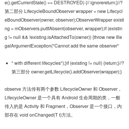
e().getCurrentState() == DESTROYED) {// ignorereturn;}//? 
第二部分 LifecycleBoundObserver wrapper = new Lifecycl
eBoundObserver(owner, observer);ObserverWrapper existi
ng = mObservers.putIfAbsent(observer, wrapper);if (existin
g != null && !existing.isAttachedTo(owner)) {throw new Ille
galArgumentException("Cannot add the same observer"
" with different lifecycles");}if (existing != null) {return;}//? 
第三部分 owner.getLifecycle().addObserver(wrapper);}
observe 方法传有两个参数 LifecycleOwner 和 Observer，
LifecycleOwner 是一个具有 Android 生命周期的类，一般
传入的是 Activity 和 Fragment，Observer 是一个接口，内
部存在 void onChanged(T t)方法。