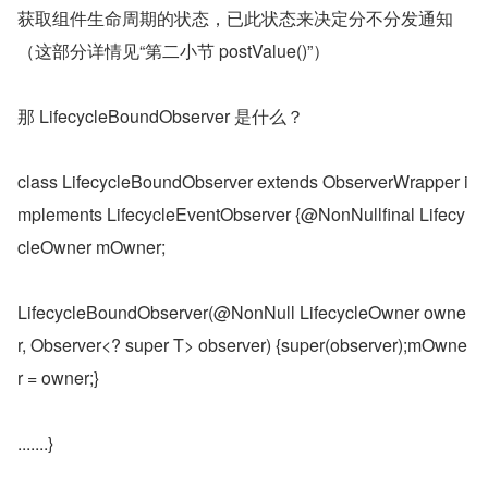
获取组件生命周期的状态，已此状态来决定分不分发通知
（这部分详情见“第二小节 postValue()”）
那 LifecycleBoundObserver 是什么？
class LifecycleBoundObserver extends ObserverWrapper i
mplements LifecycleEventObserver {@NonNullfinal Lifecy
cleOwner mOwner;
LifecycleBoundObserver(@NonNull LifecycleOwner owne
r, Observer<? super T> observer) {super(observer);mOwne
r = owner;}
.......}