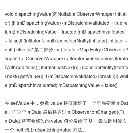
void dispatchingValue(@Nullable ObserverWrapper initiat
or) {if (mDispatchingValue) {mDispatchInvalidated = true;re
turn;}mDispatchingValue = true;do {mDispatchInvalidated 
= false;if (initiator != null) {considerNotify(initiator);initiator = 
null;} else {//? 第二部分 for (Iterator<Map.Entry<Observer<? 
super T>, ObserverWrapper>> iterator =mObservers.iterato
rWithAdditions(); iterator.hasNext(); ) {considerNotify(iterato
r.next().getValue());if (mDispatchInvalidated) {break;}}}} whil
e (mDispatchInvalidated);mDispatchingValue = false;}
在 setValue 中，参数 value 将值赋给了一个全局变量 mDat
a，而这个 mData 最后将通过 mObserver.onChanged((T) 
mData);将需要修改的 value 值分发给了 UI。最后调用传入
一个 null 调用 dispatchingValue 方法。