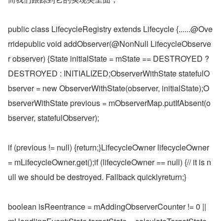
public class LifecycleRegistry extends Lifecycle {......@Ove
rridepublic void addObserver(@NonNull LifecycleObserve
r observer) {State initialState = mState == DESTROYED ? 
DESTROYED : INITIALIZED;ObserverWithState statefulO
bserver = new ObserverWithState(observer, initialState);O
bserverWithState previous = mObserverMap.putIfAbsent(o
bserver, statefulObserver);
if (previous != null) {return;}LifecycleOwner lifecycleOwner 
= mLifecycleOwner.get();if (lifecycleOwner == null) {// it is n
ull we should be destroyed. Fallback quicklyreturn;}
boolean isReentrance = mAddingObserverCounter != 0 || 