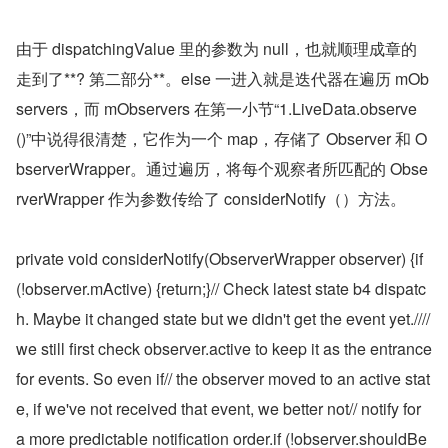
由于 dispatchingValue 里的参数为 null，也就顺理成章的
走到了**? 第二部分**。else 一进入就是迭代器在遍历 mOb
servers，而 mObservers 在第一小节“1.LiveData.observe
()”中说得很清楚，它作为一个 map，存储了 Observer 和 O
bserverWrapper。通过遍历，将每个观察者所匹配的 Obse
rverWrapper 作为参数传给了 considerNotify（）方法。
private void considerNotify(ObserverWrapper observer) {if 
(!observer.mActive) {return;}// Check latest state b4 dispatc
h. Maybe it changed state but we didn't get the event yet.//// 
we still first check observer.active to keep it as the entrance 
for events. So even if// the observer moved to an active stat
e, if we've not received that event, we better not// notify for 
a more predictable notification order.if (!observer.shouldBe