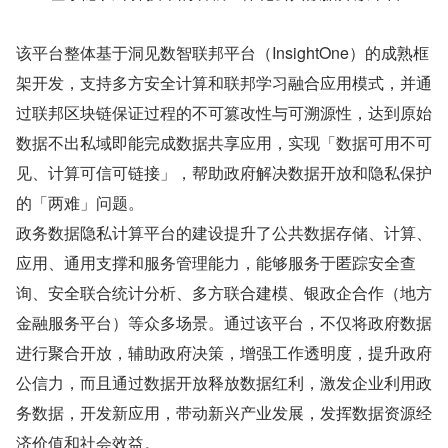
该平台整体基于洞见数智联邦平台（InsightOne）的成熟框
架开发，支持多方安全计算和联邦学习融合应用模式，并通
过联邦区块链保证过程的不可篡改性与可溯源性，达到原始
数据不出私域即能完成数据共享应用，实现「数据可用不可
见、计算可信可链接」，帮助政府解决数据开放和隐私保护
的「两难」问题。
政务数据隐私计算平台的建设提升了公共数据存储、计算、
应用、通用支撑和服务管理能力，能够服务于匿踪安全查
询、安全联合统计分析、多方联合建模、银政企合作（地方
金融服务平台）等众多场景。通过该平台，不仅将政府数据
进行聚合开放，辅助政府决策，增强工作透明度，提升政府
公信力，而且通过数据开放释放数据红利，激发企业利用政
务数据，开发新应用，带动新兴产业发展，发挥数据资源经
济价值和社会效益。