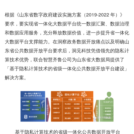
根据《山东省数字政府建设实施方案（2019-2022 年）》
要求，要实现省一体化大数据平台统一数据汇聚、数据治理
和数据应用服务，充分释放数据价值，进一步提升省一体化
大数据平台支撑能力。在洞察政务数据开放痛点以及明确山
东省公共数据开放平台要求后，洞见科技凭借领先的隐私计
算技术优势，联合智慧齐鲁公司为山东省大数据局提供了
「基于隐私计算技术的省级一体化公共数据开放平台建设」
解决方案。
 基于隐私计算技术的省级一体化公共数据开放平台