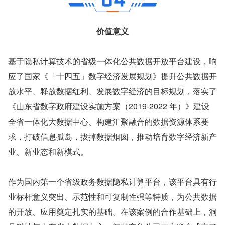
价值意义
基于隐私计算技术的省级一体化公共数据开放平台建设，响
应了国家《「十四五」数字经济发展规划》提升公共数据开
放水平、释放数据红利、发展数字经济的目标规划，落实了
《山东省数字政府建设实施方案（2019-2022 年）》建设
全省一体化大数据中心、构建汇聚融合的数据资源体系要
求，打破信息孤岛，拔掉数据烟囱，推动培育数字经济新产
业、新业态和新模式。
作为国内第一个省级政务数据隐私计算平台，该平台具有行
业标杆意义突出、示范性和可复制性强等特质，为公共数据
的开放、应用奠定扎实的基础。在该案例的合作基础上，洞