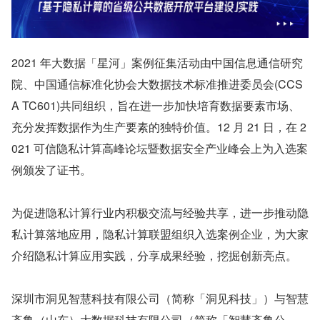
2021 年大数据「星河」案例征集活动由中国信息通信研究
院、中国通信标准化协会大数据技术标准推进委员会(CCS
A TC601)共同组织，旨在进一步加快培育数据要素市场、
充分发挥数据作为生产要素的独特价值。12 月 21 日，在 2
021 可信隐私计算高峰论坛暨数据安全产业峰会上为入选案
例颁发了证书。
为促进隐私计算行业内积极交流与经验共享，进一步推动隐
私计算落地应用，隐私计算联盟组织入选案例企业，为大家
介绍隐私计算应用实践，分享成果经验，挖掘创新亮点。
深圳市洞见智慧科技有限公司（简称「洞见科技」）与智慧
齐鲁（山东）大数据科技有限公司（简称「智慧齐鲁公