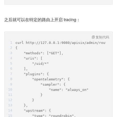
之后就可以在特定的路由上开启 tracing：
复制代码
curl http://127.0.0.1:9080/apisix/admin/routes/1
{
    "methods": ["GET"],
    "uris": [
        "/uid/*"
    ],
    "plugins": {
        "opentelemetry": {
            "sampler": {
                "name": "always_on"
            }
        }
    },
    "upstream": {
        "type": "roundrobin",