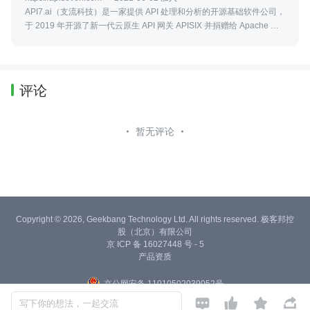
API7.ai（支流科技）是一家提供 API 处理和分析的开源基础软件公司，
于 2019 年开源了新一代云原生 API 网关 APISIX 并捐赠给 Apache 软件
基金会。API7.ai 一直积极投入支持 Apache APISIX 的开发、维护和社
区运营。
评论
暂无评论
Copyright © 2026, Geekbang Technology Ltd. All rights reserved. 极客邦控
股（北京）有限公司
京 ICP 备 16027448 号 - 5
产品资质
京公网安备 11010502039052号




写下你的想法，一起交流