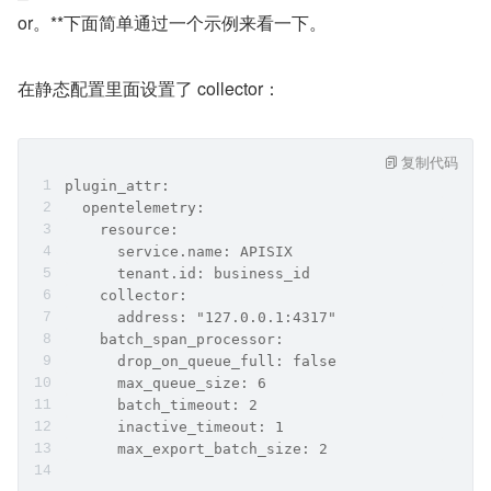
or。**下面简单通过一个示例来看一下。
在静态配置里面设置了 collector：
复制代码
plugin_attr:
  opentelemetry:
    resource:
      service.name: APISIX
      tenant.id: business_id
    collector:
      address: "127.0.0.1:4317"
    batch_span_processor:
      drop_on_queue_full: false
      max_queue_size: 6
      batch_timeout: 2
      inactive_timeout: 1
      max_export_batch_size: 2