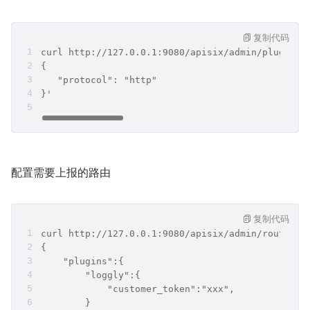
复制代码
curl http://127.0.0.1:9080/apisix/admin/plugin_m
{
   "protocol": "http"
}'
配置需要上报的路由
复制代码
curl http://127.0.0.1:9080/apisix/admin/routes/1
{
    "plugins":{
        "loggly":{
            "customer_token":"xxx",
        }