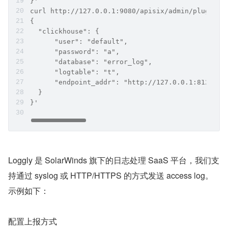
}'
curl http://127.0.0.1:9080/apisix/admin/plugin_m
{
  "clickhouse": {
      "user": "default",
      "password": "a",
      "database": "error_log",
      "logtable": "t",
      "endpoint_addr": "http://127.0.0.1:8123"
  }
}'
Loggly 是 SolarWinds 旗下的日志处理 SaaS 平台，我们支
持通过 syslog 或 HTTP/HTTPS 的方式发送 access log。
示例如下：
配置上报方式