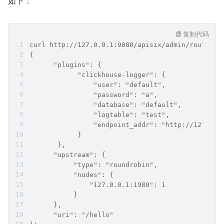
如下：
复制代码
curl http://127.0.0.1:9080/apisix/admin/routes/1
{
      "plugins": {
            "clickhouse-logger": {
                "user": "default",
                "password": "a",
                "database": "default",
                "logtable": "test",
                "endpoint_addr": "http://127.0.0
            }
       },
      "upstream": {
           "type": "roundrobin",
           "nodes": {
               "127.0.0.1:1980": 1
           }
      },
      "uri": "/hello"