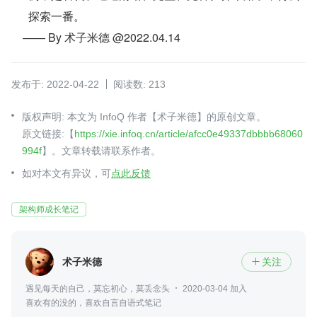
探索一番。
    —— By 术子米德 @2022.04.14
发布于: 2022-04-22
阅读数: 213
版权声明: 本文为 InfoQ 作者【术子米德】的原创文章。
原文链接:【
https://xie.infoq.cn/article/afcc0e49337dbbbb68060
994f
】。文章转载请联系作者。
如对本文有异议，可
点此反馈
架构师成长笔记
术子米德
关注

遇见每天的自己，莫忘初心，莫丢念头
2020-03-04 加入
喜欢有的没的，喜欢自言自语式笔记