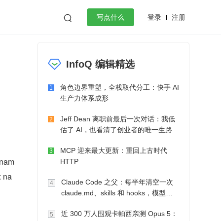
登录
注册

写点什么
效工作
数据库
Python
音视频
InfoQ 编辑精选
golang
微服务架构
flutter
角色边界重塑，全栈取代分工：快手 AI
1
生产力体系成形
Jeff Dean 离职前最后一次对话：我低
2
估了 AI，也看清了创业者的唯一生路
MCP 迎来最大更新：重回上古时代
3
(nam
HTTP
: na
Claude Code 之父：每半年清空一次
4
claude.md、skills 和 hooks，模型自
己会想办法
近 300 万人围观卡帕西亲测 Opus 5：
5