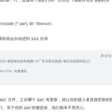
@那时年
clude: ['*.aar'], dir: 'libs/xxx')
编译前就会自动进到 
 目录
xxx
复制
笔记总结+最新移动架构视频+大厂安卓面试真题+项目实战源码讲义》
hn/FTe 免费领取
 文件。之后哪个 
aar
aar
行。至于你的 
前缀是啥，他们根本不用关心。
aar