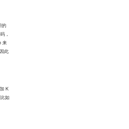
大胆的
代码，
 来
，因此
加 K
，比如