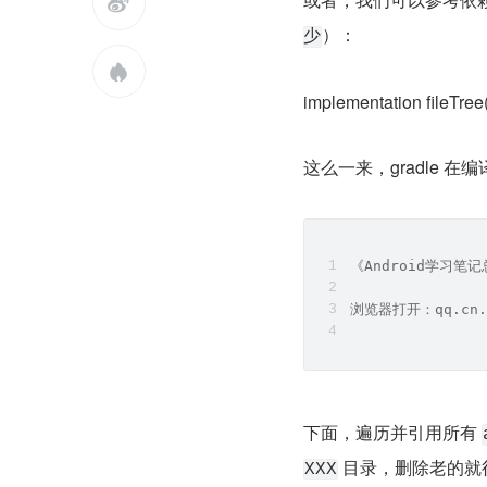

）：
少

implementation fileTree(in
这么一来，gradle 在
《Android学习
浏览器打开：qq.cn.
下面，遍历并引用所有 
 目录，删除老的就
XXX