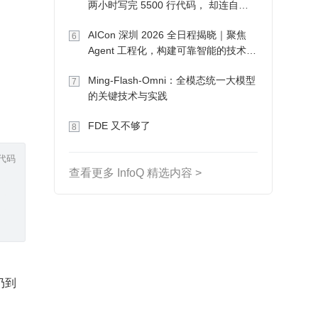
两小时写完 5500 行代码， 却连自己
写的游戏都玩不了
AICon 深圳 2026 全日程揭晓｜聚焦
6
Agent 工程化，构建可靠智能的技术路
径
Ming-Flash-Omni：全模态统一大模型
7
的关键技术与实践
FDE 又不够了
8
代码
查看更多 InfoQ 精选内容 >
 有更新，就让你的接入者直接把新的扔到 