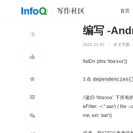
首页
编写 -Andr
移动开发
Java
开源
架构
O

前端
AI
大数据
团队管理
2021-11-07
本文字数：5
查看更多


flatDir {dirs 'libs/xxx'}}
3.在 

dependencies{
//递归 'libs/xxx` 下所有的 a

eFilter: ~/.*.aar/) { fil
me, ext: 'aar')}

或者，我们可以参考依