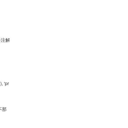
注解
p
, 'pr
不那