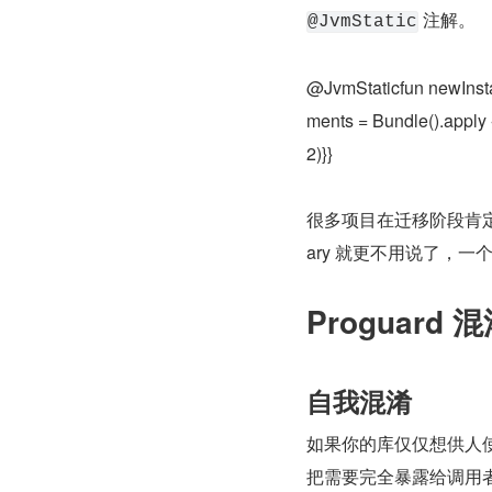
 注解。
@JvmStatic
@JvmStaticfun newInsta
ments = Bundle().app
2)}}
很多项目在迁移阶段肯定是 J
ary 就更不用说了，
Proguard 
自我混淆
如果你的库仅仅想供人
把需要完全暴露给调用