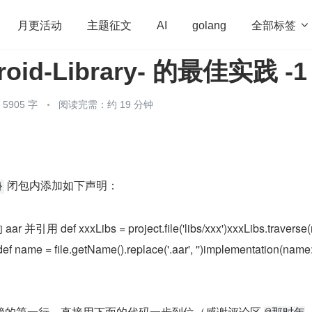
全部标签

月更活动
主题征文
AI
golang
oid-Library- 的最佳实践 -1
penHarmony
算法
学习方法
Web3.0
高
程序员
运维
深度思考
低代码
redis
905 字
阅读完需：约 19 分钟
 闭包内添加如下声明：
}
ar 并引用 def xxxLibs = project.file('libs/xxx')xxxLibs.traverse
e ->def name = file.getName().replace('.aar', '')implementation(name
赖的第一行，直接用下面的代码一步到位（感谢评论区 