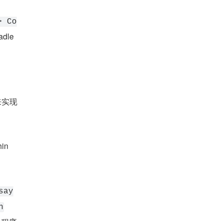
> Co
le 
来实现
hin
say
n