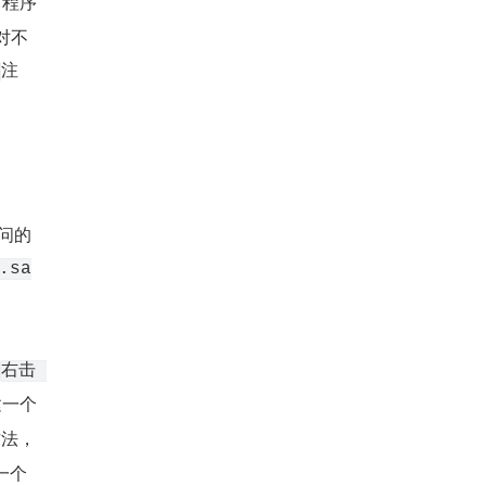
a 程序
对不
注
问的 
.sa
右击 
建一个 
方法，
来限制传进来的参数，可以看到 Android Studio 自动帮我们生成的这个方法上面，也有一个 