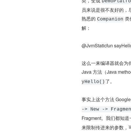
类，变成 
DemoPlatfo
员来说是很不友好的，尽
熟悉的 
 
Companion
解：
@JvmStaticfun sayHello
这么一来编译器就会为你这个 
Java 方法（Java m
了。
yHello()
事实上这个方法 Goog
-> New -> Fragme
Fragment。我们都知道