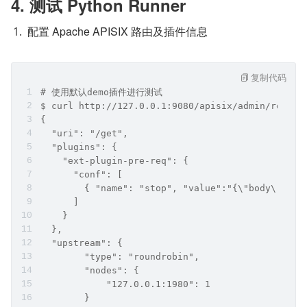
4. 测试 Python Runner
配置 Apache APISIX 路由及插件信息
复制代码
# 使用默认demo插件进行测试
$ curl http://127.0.0.1:9080/apisix/admin/routes
{
  "uri": "/get",
  "plugins": {
    "ext-plugin-pre-req": {
      "conf": [
        { "name": "stop", "value":"{\"body\":\"h
      ]
    }
  },
  "upstream": {
        "type": "roundrobin",
        "nodes": {
            "127.0.0.1:1980": 1
        }