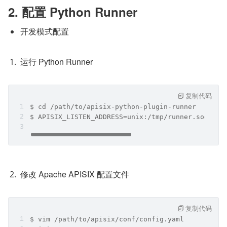
2. 配置 Python Runner
开发模式配置
运行 Python Runner
复制代码
$ cd /path/to/apisix-python-plugin-runner
$ APISIX_LISTEN_ADDRESS=unix:/tmp/runner.sock py
修改 Apache APISIX 配置文件
复制代码
$ vim /path/to/apisix/conf/config.yaml