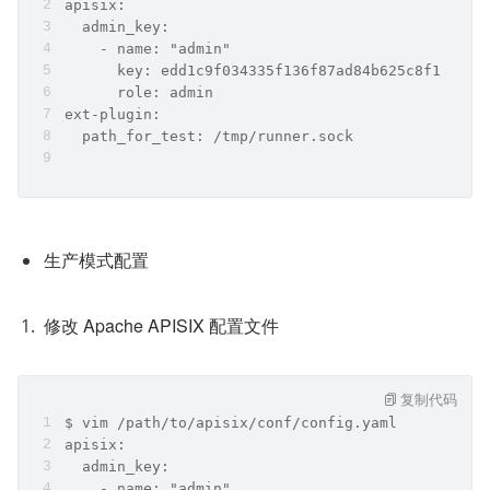
apisix:
  admin_key:
    - name: "admin"
      key: edd1c9f034335f136f87ad84b625c8f1
      role: admin
ext-plugin:
  path_for_test: /tmp/runner.sock
生产模式配置
修改 Apache APISIX 配置文件
复制代码
$ vim /path/to/apisix/conf/config.yaml
apisix:
  admin_key:
    - name: "admin"