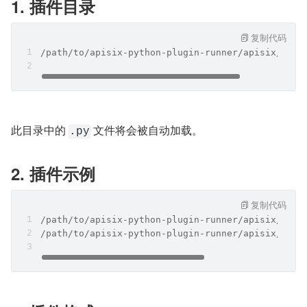
1. 插件目录
复制代码
/path/to/apisix-python-plugin-runner/apisix/plug
此目录中的 
 文件将会被自动加载。
.py
2. 插件示例
复制代码
/path/to/apisix-python-plugin-runner/apisix/plug
/path/to/apisix-python-plugin-runner/apisix/plug