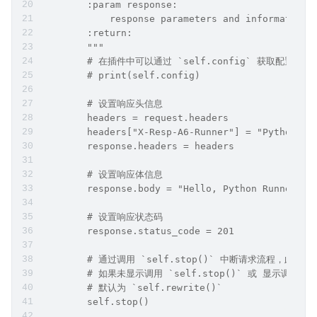
        :param response:
            response parameters and information
        :return:
        """
        # 在插件中可以通过 `self.config` 获取配
        # print(self.config)
        # 设置响应头信息
        headers = request.headers
        headers["X-Resp-A6-Runner"] = "Python"
        response.headers = headers
        # 设置响应体信息
        response.body = "Hello, Python Runner of
        # 设置响应状态码
        response.status_code = 201
        # 通过调用 `self.stop()` 中断请求流程，此
        # 如果未显示调用 `self.stop()` 或 显示调用 `s
        # 默认为 `self.rewrite()`
        self.stop()