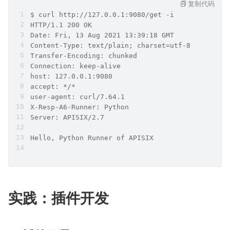
复制代码
$ curl http://127.0.0.1:9080/get -i
HTTP/1.1 200 OK
Date: Fri, 13 Aug 2021 13:39:18 GMT
Content-Type: text/plain; charset=utf-8
Transfer-Encoding: chunked
Connection: keep-alive
host: 127.0.0.1:9080
accept: */*
user-agent: curl/7.64.1
X-Resp-A6-Runner: Python
Server: APISIX/2.7
Hello, Python Runner of APISIX
实践：插件开发