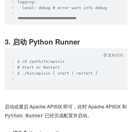
logging:
  level: debug # error warn info debug
3. 启动 Python Runner
复制代码
$ cd /path/to/apisix
# Start or Restart
$ ./bin/apisix [ start | restart ]
启动或重启 Apache APISIX 即可，此时 Apache APISIX 和 
 已经完成配置并启动。
Python Runner