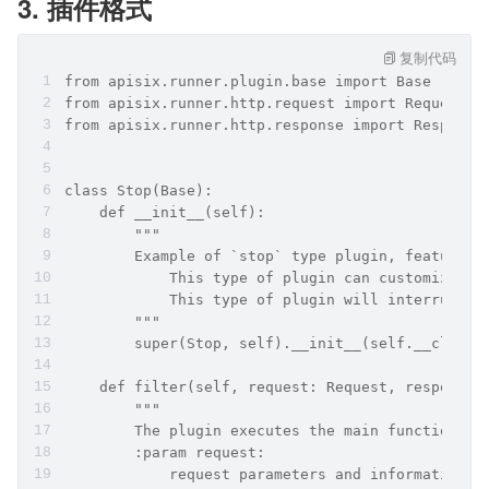
3. 插件格式
复制代码
from apisix.runner.plugin.base import Base
from apisix.runner.http.request import Request
from apisix.runner.http.response import Response
class Stop(Base):
    def __init__(self):
        """
        Example of `stop` type plugin, features:
            This type of plugin can customize re
            This type of plugin will interrupt t
        """
        super(Stop, self).__init__(self.__class_
    def filter(self, request: Request, response:
        """
        The plugin executes the main function
        :param request:
            request parameters and information