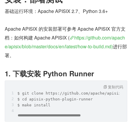
基础运行环境：Apache APISIX 2.7、Python 3.6+
Apache APISIX 的安装部署可参考 Apache APISIX 官方文
档：如何构建 Apache APISIX (
https://github.com/apach
e/apisix/blob/master/docs/en/latest/how-to-build.md)
进行部
署。
1. 下载安装 Python Runner
复制代码
$ git clone https://github.com/apache/apisix-pyt
$ cd apisix-python-plugin-runner
$ make install