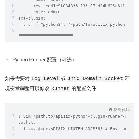
      key: edd1c9f034335f136f87ad84b625c8f1
      role: admin
ext-plugin:
  cmd: [ "python3", "/path/to/apisix-python-plug
Python Runner 配置（可选）
如果需要对 
 或 
 环
Log Level
Unix Domain Socket
境变量调整可以修改 
 的配置文件
Runner
复制代码
$ vim /path/to/apisix-python-plugin-runner/apisi
socket:
  file: $env.APISIX_LISTEN_ADDRESS # Environment