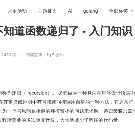
全部标签

月更活动
主题征文
AI
golang
知道函数递归了 - 入门知识
penHarmony
算法
学习方法
Web3.0
高
程序员
运维
深度思考
低代码
redis
1433 字
阅读完需：约 5 分钟
为递归（ recursion）。 递归做为一种算法在程序设计语言
数在其定义或说明中有直接或间接调用自身的一种方法，它通常把
化为一个与原问题相似的规模较小的问题来求解，递归策略只需
过程所需要的多次重复计算，大大地减少了程序的代码量。