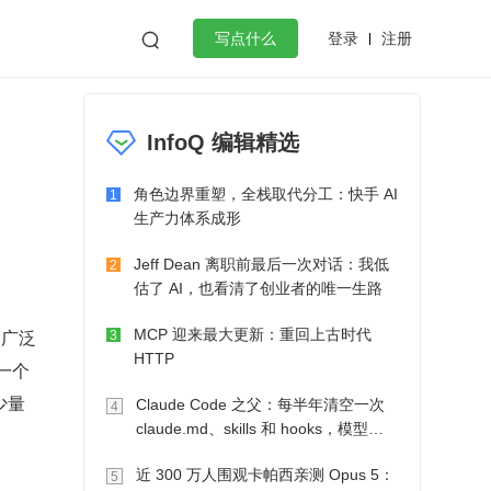
登录
注册

写点什么
效工作
数据库
Python
音视频
InfoQ 编辑精选
golang
微服务架构
flutter
角色边界重塑，全栈取代分工：快手 AI
1
生产力体系成形
Jeff Dean 离职前最后一次对话：我低
2
估了 AI，也看清了创业者的唯一生路
中广泛
MCP 迎来最大更新：重回上古时代
3
HTTP
一个
少量
Claude Code 之父：每半年清空一次
4
claude.md、skills 和 hooks，模型自
己会想办法
近 300 万人围观卡帕西亲测 Opus 5：
5