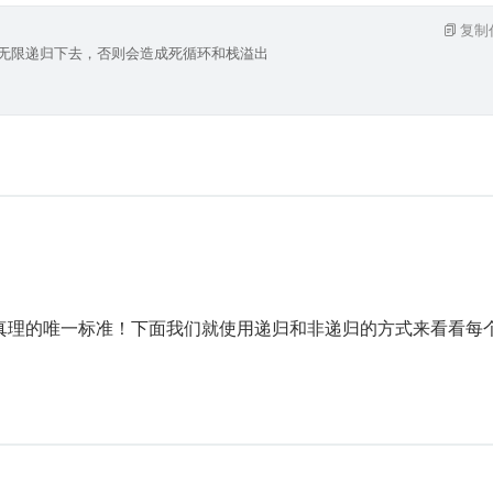
复制
能无限递归下去，否则会造成死循环和栈溢出
真理的唯一标准！下面我们就使用递归和非递归的方式来看看每