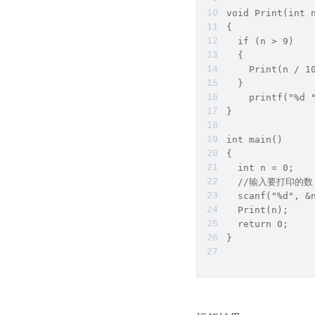
void Print(int 
{
  if (n > 9)
  {
    Print(n / 1
  }
    printf("%d 
}
int main()
{
  int n = 0;
  //输入要打印的数
  scanf("%d", &
  Print(n);
  return 0;
}