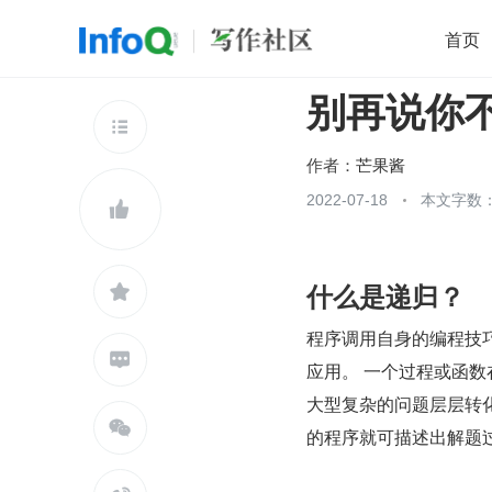
首页
别再说你不
移动开发
Java
开源
架构
O

前端
AI
大数据
团队管理
作者：
芒果酱
查看更多
2022-07-18
本文字数：


什么是递归？

程序调用自身的编程技巧称

应用。 一个过程或函
大型复杂的问题层层转

的程序就可描述出解题