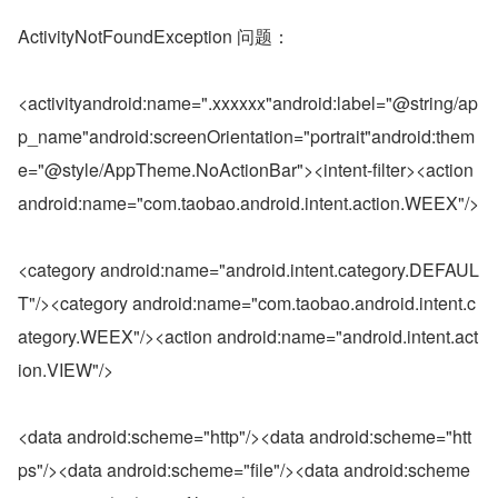
ActivityNotFoundException 问题：
<activityandroid:name=".xxxxxx"android:label="@string/ap
p_name"android:screenOrientation="portrait"android:them
e="@style/AppTheme.NoActionBar"><intent-filter><action 
android:name="com.taobao.android.intent.action.WEEX"/>
<category android:name="android.intent.category.DEFAUL
T"/><category android:name="com.taobao.android.intent.c
ategory.WEEX"/><action android:name="android.intent.act
ion.VIEW"/>
<data android:scheme="http"/><data android:scheme="htt
ps"/><data android:scheme="file"/><data android:scheme