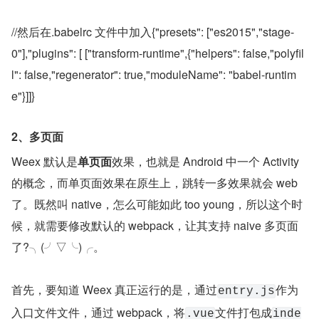
//然后在.babelrc 文件中加入{"presets": ["es2015","stage-
0"],"plugins": [ ["transform-runtime",{"helpers": false,"polyfil
l": false,"regenerator": true,"moduleName": "babel-runtim
e"}]]}
2、多页面
Weex 默认是
单页面
效果，也就是 Android 中一个 Activity 
的概念，而单页面效果在原生上，跳转一多效果就会 web 
了。既然叫 native，怎么可能如此 too young，所以这个时
候，就需要修改默认的 webpack，让其支持 naive 多页面
了?╮(╯▽╰)╭。
首先，要知道 Weex 真正运行的是，通过
作为
entry.js
入口文件文件，通过 webpack，将
文件打包成
.vue
inde