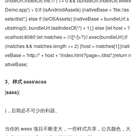
undleUrl.indexOf('file:///') >= 0 && bundleUrl.indexOf('Weex
Demo.app') > 0;if (isAndroidAssets) {nativeBase = 'file://as
sets/dist/';} else if (isiOSAssets) {nativeBase = bundleUrl.s
ubstring(0, bundleUrl.lastIndexOf('/') + 1);} else {let host = 'l
ocalhost:8080';let matches = ///([^/]+?)//.exec(bundleUrl);if 
(matches && matches.length >= 2) {host = matches[1];}nati
veBase = 'http://' + host + '/index.html?page=./dist/';}return n
ativeBase;
3、样式 sass\scss
[
sass
](
)，后期必不可少的利器。
当你的 weex 项目不断变大，一些样式共享，公共颜色，大