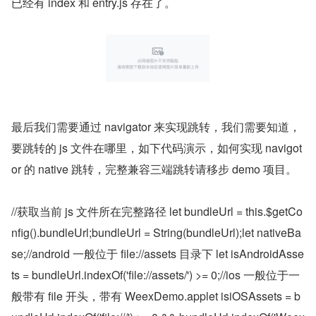
已经有 index 和 entry.js 存在了。
最后我们需要通过 navigator 来实现跳转，我们需要知道，
要跳转的 js 文件在哪里，如下代码演示，如何实现 navigot
or 的 native 跳转，完整兼容三端跳转请移步 demo 项目。
//获取当前 js 文件所在完整路径 let bundleUrl = this.$getCo
nfig().bundleUrl;bundleUrl = String(bundleUrl);let nativeBa
se;//android 一般位于 file://assets 目录下 let isAndroidAsse
ts = bundleUrl.indexOf('file://assets/') >= 0;//ios 一般位于一
般带有 file 开头，带有 WeexDemo.applet isiOSAssets = b