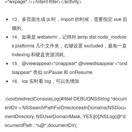
="wxpage" /></intent-filter></activity>
13、多页面生成 js 时，import 的时候，需要指定.vue 后
缀的。
14、如果是 webstorm，记得对.temp dist node_module
s platforms 几个文件夹，右键设置 excluded，避免一直 
indexing 和硬盘资源消耗。
15、@viewappear="onappear" @viewdisappear ="ond
isappear" 类似 onPause 和 onResume
16、ios 实时看 log，可以先增加
-(void)redirectConsoleLog{#ifdef DEBUGNSString *docum
entDir = NSSearchPathForDirectoriesInDomains(NSDocu
mentDirectory, NSUserDomainMask, YES)[0];NSLog(@"d
ocumentPath : %@",documentDir);