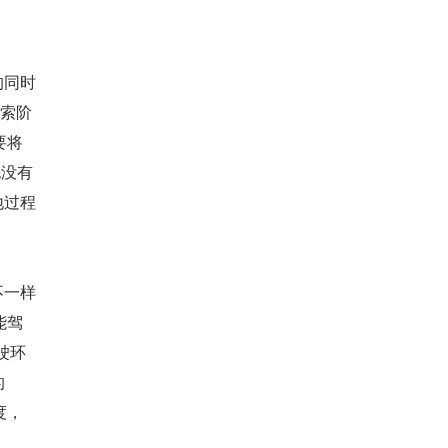
的同时
探索阶
要将
也没有
地过程
不一样
能驾
驶环
的
度，