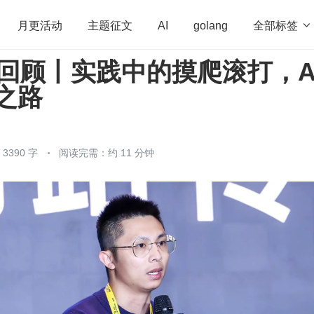
全部标签

月更活动
主题征文
AI
golang
21 回顾丨实践中的摸爬滚打，A
penHarmony
算法
学习方法
Web3.0
高
地之路
程序员
运维
深度思考
低代码
redis
390 字
阅读完需：约 11 分钟