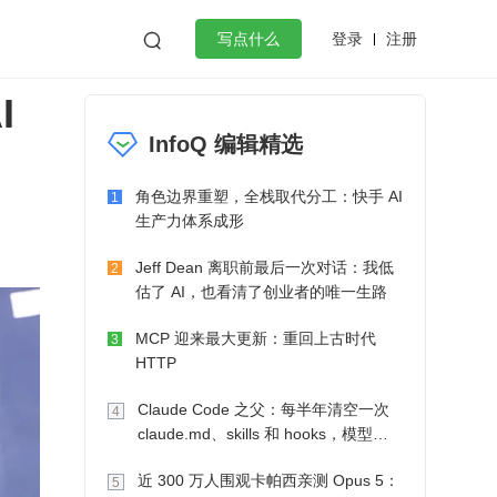
登录
注册

写点什么
I
效工作
数据库
Python
音视频
InfoQ 编辑精选
golang
微服务架构
flutter
角色边界重塑，全栈取代分工：快手 AI
1
生产力体系成形
Jeff Dean 离职前最后一次对话：我低
2
估了 AI，也看清了创业者的唯一生路
MCP 迎来最大更新：重回上古时代
3
HTTP
Claude Code 之父：每半年清空一次
4
claude.md、skills 和 hooks，模型自
己会想办法
近 300 万人围观卡帕西亲测 Opus 5：
5