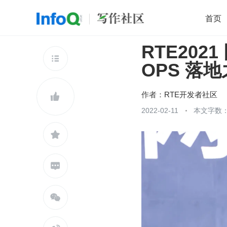
首页
RTE20
移动开发
Java
开源
架构
O

OPS 落
前端
AI
大数据
团队管理
查看更多

作者：
RTE开发者社区

2022-02-11
本文字数：3


