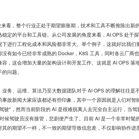
S 行业来看，整个行业正处于期望膨胀期，技术和工具不断推陈出新
稳定的平台和工具链。从公司发展的角度来看，AI OPS 处于
况下进行工程化成本和风险都非常大。举个例子，这就好比我们
没有如今已经非常成熟的 Docker，K8S 工具，同时各云厂商
容，这会增加大量的架构设计和开发工作。这就是 AI OPS 落
手的问题。
业务、运维、算法乃至大数据团队对于 AI OPS 的理解往往是
的事故新闻大家应该都还有些印象，其中一个原因就是人们对智
驾驶"，然而当前阶段的 AI 是很难脱离人去完全自主运行，当驾
界的时候驾驶员没有接管，悲剧便产生了。目前 AI 是一个非常时髦
对其的期望不一样，不一致的期望导致信息差，不仅影响协作进