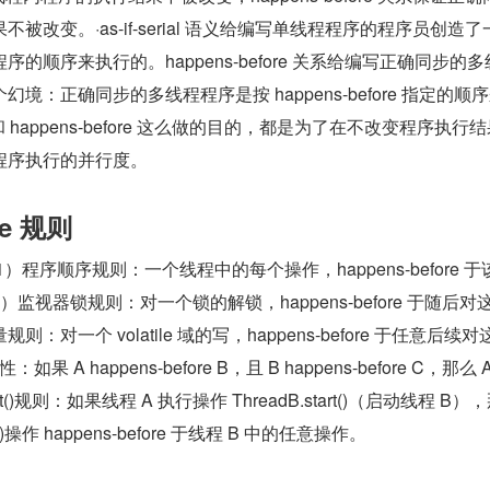
被改变。·as-if-serial 语义给编写单线程程序的程序员创造了
的顺序来执行的。happens-before 关系给编写正确同步的
境：正确同步的多线程程序是按 happens-before 指定的顺
l 语义和 happens-before 这么做的目的，都是为了在不改变程序执行
程序执行的并行度。
re 规则
 规则。1）程序顺序规则：一个线程中的每个操作，happens-before 
监视器锁规则：对一个锁的解锁，happens-before 于随后对
量规则：对一个 volatile 域的写，happens-before 于任意后续对
：如果 A happens-before B，且 B happens-before C，那么 A
tart()规则：如果线程 A 执行操作 ThreadB.start()（启动线程 B），
rt()操作 happens-before 于线程 B 中的任意操作。