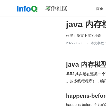
首页
java 内存
移动开发
Java
开源
架构
O
前端
AI
大数据
团队管理
作者：
急需上岸的小谢
查看更多
2022-05-08
本文字数：

java 内存模型
JMM 其实是在遵循
步的多线程程序），编
happens-bef
happens-before