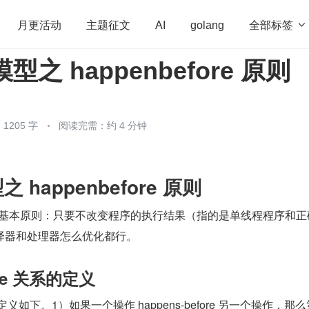
全部标签

月更活动
主题征文
AI
golang
模型之 happenbefore 原则
penHarmony
算法
学习方法
Web3.0
高
程序员
运维
深度思考
低代码
redis
1205 字
阅读完需：约 4 分钟
之 happenbefore 原则
一个基本原则：只要不改变程序的执行结果（指的是单线程程序和正
译器和处理器怎么优化都行。
ore 关系的定义
 关系的定义如下。1）如果一个操作 happens-before 另一个操作，那