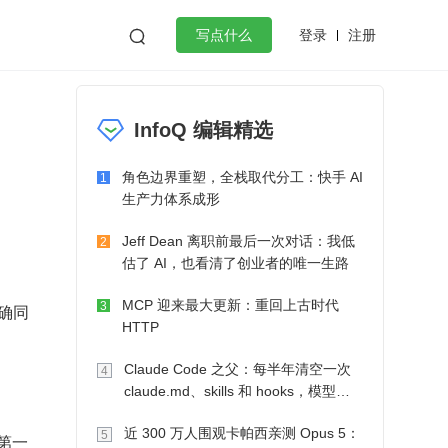
登录
注册

写点什么
效工作
数据库
Python
音视频
InfoQ 编辑精选
golang
微服务架构
flutter
角色边界重塑，全栈取代分工：快手 AI
1
生产力体系成形
Jeff Dean 离职前最后一次对话：我低
2
估了 AI，也看清了创业者的唯一生路
MCP 迎来最大更新：重回上古时代
3
确同
HTTP
Claude Code 之父：每半年清空一次
4
claude.md、skills 和 hooks，模型自
己会想办法
近 300 万人围观卡帕西亲测 Opus 5：
5
么第一