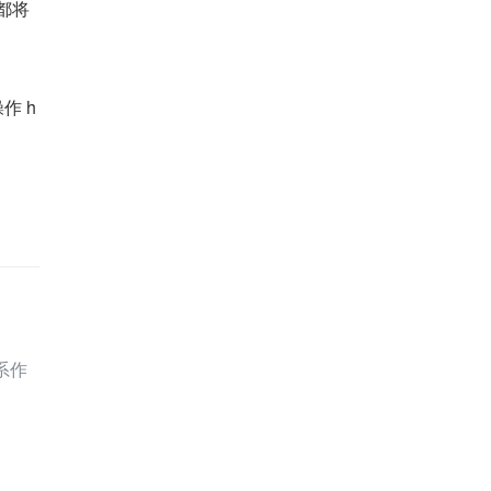
后都将
作 h
。
系作