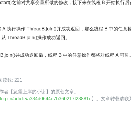
adB.start()之前对共享变量所做的修改，接下来在线程 B 开始执行
 A 执行操作 ThreadB.join()并成功返回，那么线程 B 中的任意操
 A 从 ThreadB.join()操作成功返回。
adB.join()并成功返回后，线程 B 中的任意操作都将对线程 A 可见
阅读数: 221
foQ 作者【急需上岸的小谢】的原创文章。
.infoq.cn/article/a334d0644e7b360217f23881e
】。文章转载请联