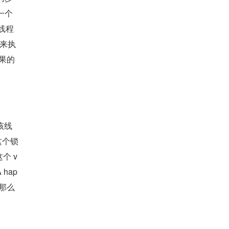
一个
多线程
序来执
结果的
于该线
这个锁
这个 v
 hap
那么 