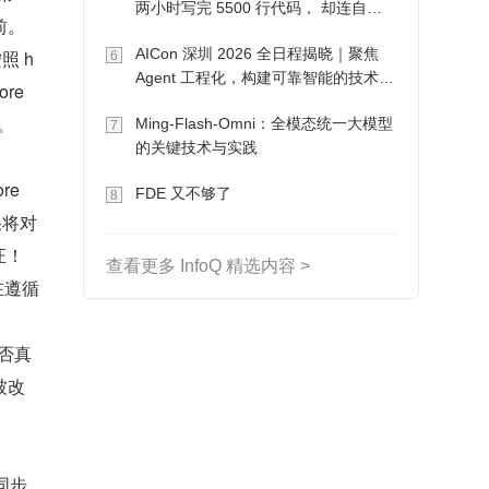
两小时写完 5500 行代码， 却连自己
前。
写的游戏都玩不了
AICon 深圳 2026 全日程揭晓｜聚焦
照 h
6
Agent 工程化，构建可靠智能的技术路
e 
径
。
Ming-Flash-Omni：全模态统一大模型
7
的关键技术与实践
e 
FDE 又不够了
8
将对 
证！
查看更多 InfoQ 精选内容 >
在遵循
否真
被改
确同步