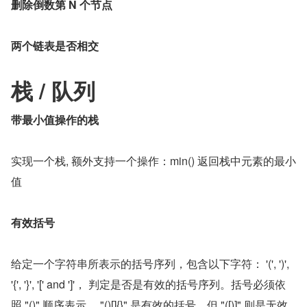
删除倒数第 N 个节点
两个链表是否相交
栈 / 队列
带最小值操作的栈
实现一个栈, 额外支持一个操作：min() 返回栈中元素的最小
值
有效括号
给定一个字符串所表示的括号序列，包含以下字符： '(', ')', 
'{', '}', '[' and ']'， 判定是否是有效的括号序列。括号必须依
照 "()" 顺序表示， "()[]{}" 是有效的括号，但 "([)]" 则是无效