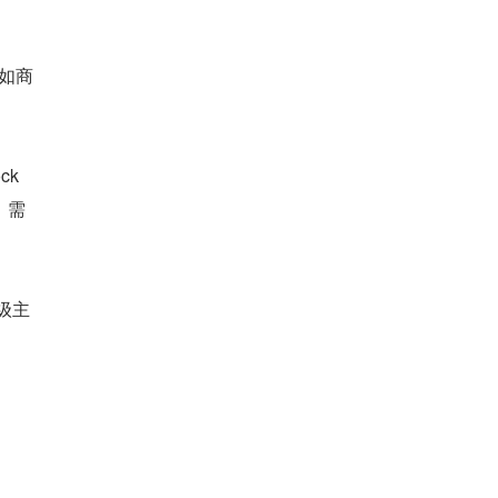
如商
k 
，需
级主
。