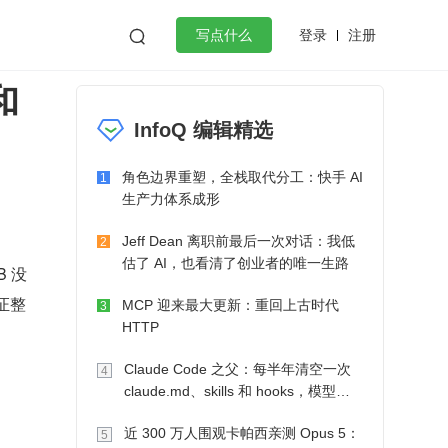
登录
注册

写点什么
和
效工作
数据库
Python
音视频
InfoQ 编辑精选
golang
微服务架构
flutter
角色边界重塑，全栈取代分工：快手 AI
1
生产力体系成形
Jeff Dean 离职前最后一次对话：我低
2
估了 AI，也看清了创业者的唯一生路
B 没
证整
MCP 迎来最大更新：重回上古时代
3
HTTP
Claude Code 之父：每半年清空一次
4
claude.md、skills 和 hooks，模型自
己会想办法
近 300 万人围观卡帕西亲测 Opus 5：
5