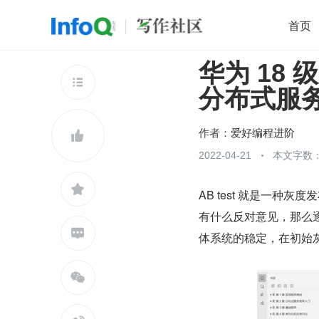
首页
华为 18
移动开发
Java
开源
架构
O

分布式服
前端
AI
大数据
团队管理
查看更多

作者：
爱好编程进阶

2022-04-21
本文字数：

AB test 就是一种灰
有什么反对意见，那么逐

体系统的稳定，在初始
