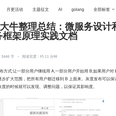
全部标签

月更活动
主题征文
AI
golang
 级大牛整理总结：微服务设计
penHarmony
算法
学习方法
Web3.0
高
务框架原理实践文档
程序员
运维
深度思考
低代码
redis
3446 字
阅读完需：约 11 分钟
度发布方式:让一部分用户继续用 A,一部分用户开始用 B;如果用户对 
步扩大范围，把所有用户都迁移到 B 上面来。灰度发布可以保
灰度的时候就可以发现、调整问题，以保证其影响度。