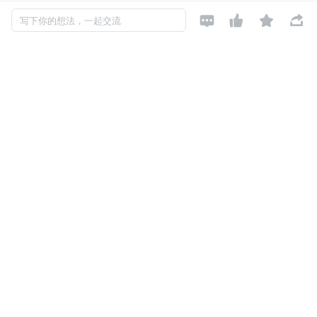
记通过 git pull 去更新，这对于开发来说增加了获取信息的




写下你的想法，一起交流
门槛，造成了信息流程障碍。对于这种情况，我就在想，为
什么不把这些东西放到服务器上呢？需求那边更新完成之
后，简单的打个 tag，然后触发流程，最后把需要的信息直
接发送给我们，这样会不会更加简单呐！
下面给大家分享一下我是如何运用建木 CI 去简单地实现这
个想法的。