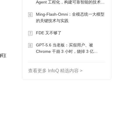
Agent 工程化，构建可靠智能的技术路
径
Ming-Flash-Omni：全模态统一大模型
6
的关键技术与实践
FDE 又不够了
7
GPT-5.6 当老板：买假用户、被
8
Chrome 干崩 3 小时，烧掉 3 亿
](
Token 收入却为 0
查看更多 InfoQ 精选内容 >