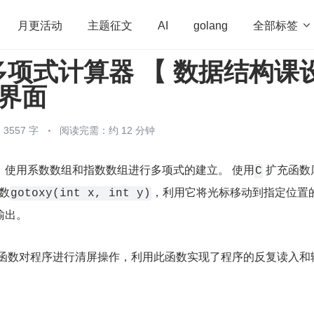
全部标签

月更活动
主题征文
AI
golang
项式计算器 【 数据结构课
penHarmony
算法
学习方法
Web3.0
高
带界面
程序员
运维
深度思考
低代码
redis
3557 字
阅读完需：约 12 分钟
，使用系数数组和指数数组进行多项式的建立。 使用
 扩充函数
C
数
，利用它将光标移动到指定位置
gotoxy(int x, int y)
输出。
函数对程序进行清屏操作，利用此函数实现了程序的反复读入和