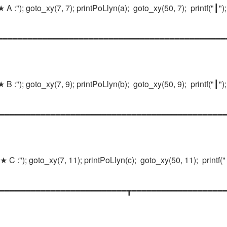
★ A :"); goto_xy(7, 7); printPoLlyn(a);  goto_xy(50, 7);  printf("┃");
intf("┣━━━━━━━━━━━━━━━━━━━━━━━━━━━━━━━━━━━━━━━━━━━━
★ B :"); goto_xy(7, 9); printPoLlyn(b);  goto_xy(50, 9);  printf("┃");
intf("┣━━━━━━━━━━━━━━━━━━━━━━━━━━━━━━━━━━━━━━━━━━━━
┃★ C :"); goto_xy(7, 11); printPoLlyn(c);  goto_xy(50, 11);  printf("
intf("┣━━━━━━━━━━━━━━━━━━━━━━━━━┳━━━━━━━━━━━━━━━━━━