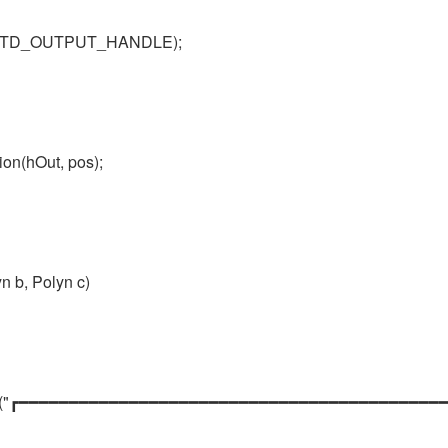
e(STD_OUTPUT_HANDLE);
on(hOut, pos);
n b, Polyn c)