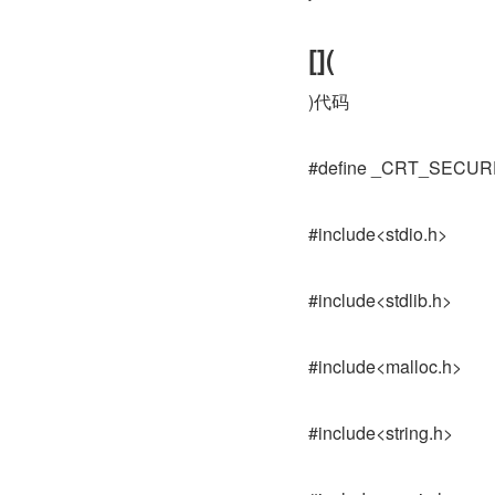
[](
)代码
#define _CRT_SECU
#include<stdio.h>
#include<stdlib.h>
#include<malloc.h>
#include<string.h>