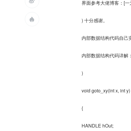

界面参考大佬博客：[一

) 十分感谢。
内部数据结构代码自己
内部数据结构代码详解：[
)
void goto_xy(int x, int y)
{
HANDLE hOut;