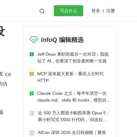
登录
注册

写点什么
设
效工作
数据库
Python
音视频
InfoQ 编辑精选
golang
微服务架构
flutter
Jeff Dean 离职前最后一次对话：我低
1
估了 AI，也看清了创业者的唯一生路
库 
MCP 迎来最大更新：重回上古时代
2
co
HTTP
的功
Claude Code 之父：每半年清空一次
3
claude.md、skills 和 hooks，模型自己
会想办法
输
近 300 万人围观卡帕西亲测 Opus 5：
4
两小时写完 5500 行代码， 却连自己
写的游戏都玩不了
AICon 深圳 2026 全日程揭晓｜聚焦
5