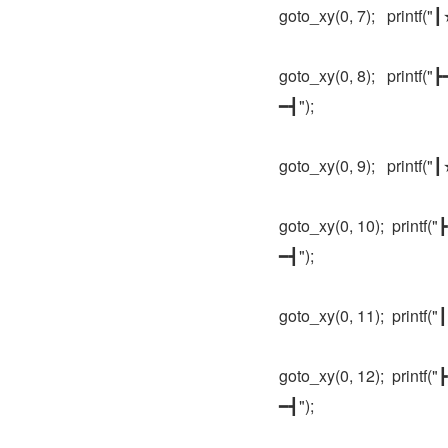
goto_xy(0, 7);   printf("┃
goto_xy(0, 8);   pr
━┫");
goto_xy(0, 9);   printf("┃
goto_xy(0, 10);  pr
━┫");
goto_xy(0, 11);  printf("
goto_xy(0, 12);  pr
━┫");