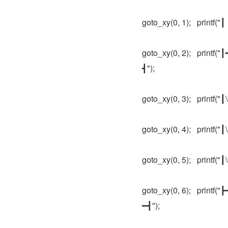
goto_xy(0, 1);   printf
goto_xy(0, 2);   pr
┫");
goto_xy(0, 3);   printf("┃\n"
goto_xy(0, 4);   printf("┃\n"
goto_xy(0, 5);   printf("┃\n"
goto_xy(0, 6);   pr
━┫");