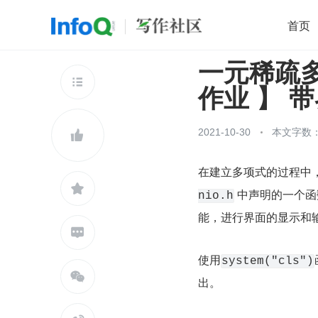
首页
一元稀疏多
移动开发
Java
开源
架构
O

作业 】 
前端
AI
大数据
团队管理
查看更多

2021-10-30
本文字数：

在建立多项式的过程中

 中声明的一个函
nio.h
能，进行界面的显示和

使用
system("cls")

出。