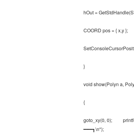
hOut = GetStdHandl
COORD pos = { x,y };
SetConsoleCursorPositi
}
void show(Polyn a, Poly
{
goto_xy(0, 0); 	 printf("┏━━━━━━━━━━━━━━━━━━━━━━━━━━━━━━━━━━━━━━━━━━━━━━
━━━┓\n");