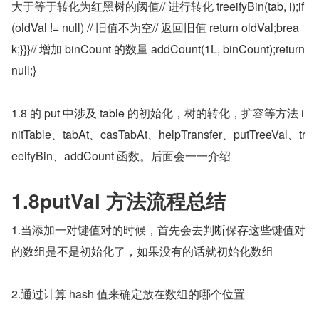
大于等于转化为红黑树的阈值// 进行转化 treeifyBin(tab, i);if 
(oldVal != null) // 旧值不为空// 返回旧值 return oldVal;brea
k;}}}// 增加 binCount 的数量 addCount(1L, binCount);return 
null;}
1.8 的 put 中涉及 table 的初始化，树的转化，扩容等方法 i
nitTable、tabAt、casTabAt、helpTransfer、putTreeVal、tr
eeifyBin、addCount 函数。后面会一一介绍
1.8putVal 方法流程总结
1.当添加一对键值对的时候，首先会去判断保存这些键值对
的数组是不是初始化了，如果没有的话就初始化数组
2.通过计算 hash 值来确定放在数组的哪个位置