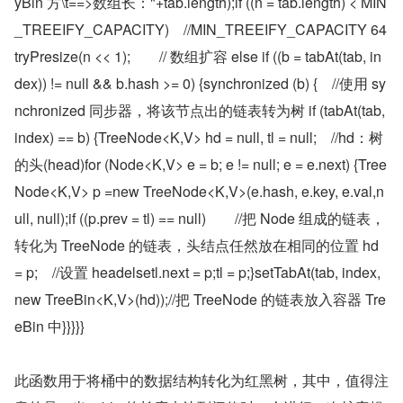
yBin 方\t==>数组长："+tab.length);if ((n = tab.length) < MIN
_TREEIFY_CAPACITY)    //MIN_TREEIFY_CAPACITY 64
tryPresize(n << 1);        // 数组扩容 else if ((b = tabAt(tab, in
dex)) != null && b.hash >= 0) {synchronized (b) {    //使用 sy
nchronized 同步器，将该节点出的链表转为树 if (tabAt(tab, 
index) == b) {TreeNode<K,V> hd = null, tl = null;    //hd：树
的头(head)for (Node<K,V> e = b; e != null; e = e.next) {Tree
Node<K,V> p =new TreeNode<K,V>(e.hash, e.key, e.val,n
ull, null);if ((p.prev = tl) == null)        //把 Node 组成的链表，
转化为 TreeNode 的链表，头结点任然放在相同的位置 hd 
= p;    //设置 headelsetl.next = p;tl = p;}setTabAt(tab, index, 
new TreeBin<K,V>(hd));//把 TreeNode 的链表放入容器 Tre
eBin 中}}}}}
此函数用于将桶中的数据结构转化为红黑树，其中，值得注