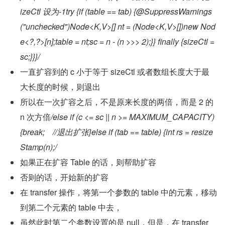
izeCtl 设为-1try {if (table == tab) {@SuppressWarnings
("unchecked")Node<K,V>[] nt = (Node<K,V>[])new Nod
e<?,?>[n];table = nt;sc = n - (n >>> 2);}} finally {sizeCtl = 
sc;}}}/
一直扩容到的 c 小于等于 sizeCtl 或者数组长度大于最
大长度的时候，则退出
所以在一次扩容之后，不是原来长度的两倍，而是 2 的 
n 次方倍
/else if (c <= sc || n >= MAXIMUM_CAPACITY) 
{break;    //退出扩张}else if (tab == table) {int rs = resize
Stamp(n);/
如果正在扩容 Table 的话，则帮助扩容
否则的话，开始新的扩容
在 transfer 操作，将第一个参数的 table 中的元素，移动
到第二个元素的 table 中去，
虽然此时第二个参数设置的是 null，但是，在 transfer 