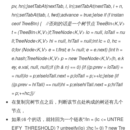
pv, hn);
}setTabAt(nextTab, i, ln);
setTabAt(nextTab, i + n, 
hn);setTabAt(tab, i, fwd);advance = true;}else if (f instan
ceof TreeBin) {    //否则的话是一个树节点 TreeBin<K,V> 
t = (TreeBin<K,V>)f;TreeNode<K,V> lo = null, loTail = nu
ll;TreeNode<K,V> hi = null, hiTail = null;int lc = 0, hc = 
0;for (Node<K,V> e = t.first; e != null; e = e.next) {int h = 
e.hash;TreeNode<K,V> p = new TreeNode<K,V>(h, e.k
ey, e.val, null, null);if ((h & n) == 0) {if ((p.prev = loTail) =
= null)lo = p;elseloTail.next = p;loTail = p;++lc;}else {if 
((p.prev = hiTail) == null)hi = p;elsehiTail.next = p;hiTail 
= p;++hc;}}/
在复制完树节点之后，判断该节点处构成的树还有几个
节点，
如果≤6 个的话，就转回为一个链表*/ln = (lc <= UNTRE
EIFY_THRESHOLD) ? untreeify(lo) :(hc != 0) ? new Tre