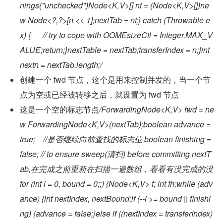
nings("unchecked")Node<K,V>[] nt = (Node<K,V>[])ne
w Node<?,?>[n << 1];nextTab = nt;} catch (Throwable e
x) {      // try to cope with OOMEsizeCtl = Integer.MAX_V
ALUE;return;}nextTable = nextTab;transferIndex = n;}int 
nextn = nextTab.length;/
创建一个 fwd 节点，这个是用来控制并发的，当一个节
点为空或已经被转移之后，就设置为 fwd 节点
这是一个空的标志节点
/ForwardingNode<K,V> fwd = ne
w ForwardingNode<K,V>(nextTab);boolean advance = 
true;    //是否继续向前查找的标志位 boolean finishing = 
false; // to ensure sweep(清扫) before committing nextT
ab,在完成之前重新在扫描一遍数组，看看有没完成的没 
for (int i = 0, bound = 0;;) {Node<K,V> f; int fh;while (adv
ance) {int nextIndex, nextBound;if (--i >= bound || finishi
ng) {advance = false;}else if ((nextIndex = transferIndex) 