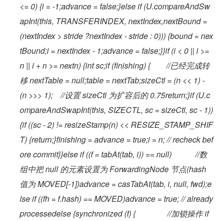
<= 0) {i = -1;advance = false;}else if (U.compareAndSw
apInt(this, TRANSFERINDEX, nextIndex,nextBound = 
(nextIndex > stride ?nextIndex - stride : 0))) {bound = nex
tBound;i = nextIndex - 1;advance = false;}}if (i < 0 || i >= 
n || i + n >= nextn) {int sc;if (finishing) {        //已经完成转
移 nextTable = null;table = nextTab;sizeCtl = (n << 1) - 
(n >>> 1);    //设置 sizeCtl 为扩容后的 0.75return;}if (U.c
ompareAndSwapInt(this, SIZECTL, sc = sizeCtl, sc - 1)) 
{if ((sc - 2) != resizeStamp(n) << RESIZE_STAMP_SHIF
T) {return;}finishing = advance = true;i = n; // recheck bef
ore commit}}else if ((f = tabAt(tab, i)) == null)            //数
组中把 null 的元素设置为 ForwardingNode 节点(hash 
值为 MOVED[-1])advance = casTabAt(tab, i, null, fwd);e
lse if ((fh = f.hash) == MOVED)advance = true; // already 
processedelse {synchronized (f) {                //加锁操作 if 