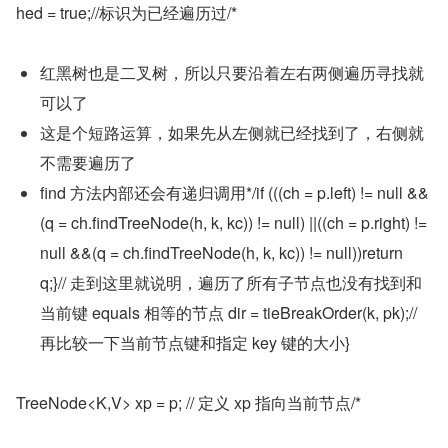
hed = true;//标识为已经遍历过/*
红黑树也是二叉树，所以只要沿着左右两侧遍历寻找就
可以了
这是个短路运算，如果先从左侧就已经找到了，右侧就
不需要遍历了
find 方法内部还会有递归调用*/if (((ch = p.left) != null &&
(q = ch.findTreeNode(h, k, kc)) != null) ||((ch = p.right) != 
null &&(q = ch.findTreeNode(h, k, kc)) != null))return 
q;}// 走到这里就说明，遍历了所有子节点也没有找到和
当前键 equals 相等的节点 dir = tieBreakOrder(k, pk);// 
再比较一下当前节点键和指定 key 键的大小}
TreeNode<K,V> xp = p; // 定义 xp 指向当前节点/*