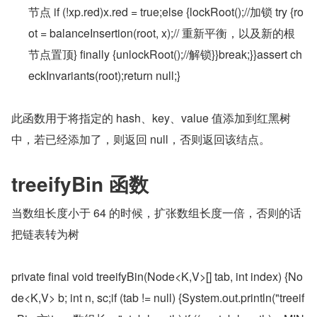
节点 if (!xp.red)x.red = true;else {lockRoot();//加锁 try {ro
ot = balanceInsertion(root, x);// 重新平衡，以及新的根
节点置顶} finally {unlockRoot();//解锁}}break;}}assert ch
eckInvariants(root);return null;}
此函数用于将指定的 hash、key、value 值添加到红黑树
中，若已经添加了，则返回 null，否则返回该结点。
treeifyBin 函数
当数组长度小于 64 的时候，扩张数组长度一倍，否则的话
把链表转为树
private final void treeifyBin(Node<K,V>[] tab, int index) {No
de<K,V> b; int n, sc;if (tab != null) {System.out.println("treeif