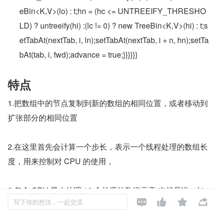
eBin<K,V>(lo) : t;hn = (hc <= UNTREEIFY_THRESHO
LD) ? untreeify(hi) :(lc != 0) ? new TreeBin<K,V>(hi) : t;s
etTabAt(nextTab, i, ln);setTabAt(nextTab, i + n, hn);setTa
bAt(tab, i, fwd);advance = true;}}}}}}
特点
1.把数组中的节点复制到新的数组的相同位置，或者移动到
扩张部分的相同位置
2.在这里首先会计算一个步长，表示一个线程处理的数组长
度，用来控制对 CPU 的使用，
3.每个 CPU 最少处理 16 个长度的数组元素,也就是说，如




写下你的想法，一起交流
果一个数组的长度只有 16，那只有一个线程会对其进行扩