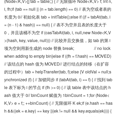
(Node<K,V>[] tab = table;;) { // 无限循环 Node<K,V> f; int n, 
i, fh;if (tab == null || (n = tab.length) == 0) // 表为空或者表的
长度为 0// 初始化表 tab = initTable();else if ((f = tabAt(tab, i 
= (n - 1) & hash)) == null) { // 表不为空并且表的长度大于 
0，并且该桶不为空 if (casTabAt(tab, i, null,new Node<K,V
>(hash, key, value, null))) // 比较并且交换值，如 tab 的第 i 
项为空则用新生成的 node 替换 break;                   // no lock 
when adding to empty bin}else if ((fh = f.hash) == MOVED) 
// 该结点的 hash 值为 MOVED// 进行结点的转移（在扩容
的过程中）tab = helpTransfer(tab, f);else {V oldVal = null;s
ynchronized (f) { // 加锁同步 if (tabAt(tab, i) == f) { // 找到 tab
le 表下标为 i 的节点 if (fh >= 0) { // 该 table 表中该结点的 h
ash 值大于 0// binCount 赋值为 1binCount = 1;for (Node<
K,V> e = f;; ++binCount) { // 无限循环 K ek;if (e.hash == has
h &&((ek = e.key) == key ||(ek != null && key.equals(ek)))) { 