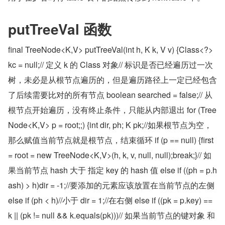
putTreeVal 函数
final TreeNode<K,V> putTreeVal(int h, K k, V v) {Class<?> 
kc = null;// 定义 k 的 Class 对象// 标识是否已经遍历过一次
树，未必是从根节点遍历的，但是遍历路径上一定已经包含
了后续需要比对的所有节点 boolean searched = false;// 从
根节点开始遍历，没有终止条件，只能从内部退出 for (Tree
Node<K,V> p = root;;) {int dir, ph; K pk;//如果根节点为空，
那么赋值当前节点就是根节点，结束循环 if (p == null) {first 
= root = new TreeNode<K,V>(h, k, v, null, null);break;}// 如
果当前节点 hash 大于 指定 key 的 hash 值 else if ((ph = p.h
ash) > h)dir = -1;//要添加的元素应该放置在当前节点的左侧 
else if (ph < h)//小于 dir = 1;//在右侧 else if ((pk = p.key) == 
k || (pk != null && k.equals(pk)))// 如果当前节点的键对象 和 