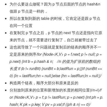
为什么要这么做呢？因为 p 节点后面的节点的 hash&n 
值跟 p 节点是一样的，
所以在复制到新的 table 的时候，它肯定还是跟 p 节点
在同一个位置
在复制完 p 节点之后，p 节点的 next 节点还是指向它原
来的节点，就不需要进行复制了，自己就被带过去了
这也就导致了一个问题就是复制后的链表的顺序并不一
定是原来的倒序
/for (Node<K,V> p = f.next; p != null; p = 
p.next) {int b = p.hash & n;    //n 的值为扩张前的数组的
长度 if (b != runBit) {runBit = b;lastRun = p;}}if (runBit == 
0) {ln = lastRun;hn = null;}else {hn = lastRun;ln = null;}/
构造两个链表，顺序大部分和原来是反的
分别放到原来的位置和新增加的长度的相同位置(i/n+i)
/f
or (Node<K,V> p = f; p != lastRun; p = p.next) {int ph = p.
hash; K pk = p.key; V pv = p.val;if ((ph & n) == 0)/