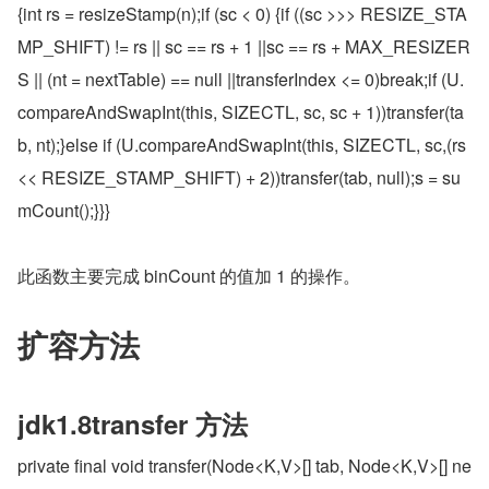
{int rs = resizeStamp(n);if (sc < 0) {if ((sc >>> RESIZE_STA
MP_SHIFT) != rs || sc == rs + 1 ||sc == rs + MAX_RESIZER
S || (nt = nextTable) == null ||transferIndex <= 0)break;if (U.
compareAndSwapInt(this, SIZECTL, sc, sc + 1))transfer(ta
b, nt);}else if (U.compareAndSwapInt(this, SIZECTL, sc,(rs 
<< RESIZE_STAMP_SHIFT) + 2))transfer(tab, null);s = su
mCount();}}}
此函数主要完成 binCount 的值加 1 的操作。
扩容方法
jdk1.8transfer 方法
private final void transfer(Node<K,V>[] tab, Node<K,V>[] ne