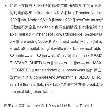
如果正在调整大小则帮忙转移*///将旧的数组中的元素复
制到新的数组中 final Node<K,V>[] helpTransfer(Node<
K,V>[] tab, Node<K,V> f) {Node<K,V>[] nextTab; int sc;//
旧数组不为空且 nextTable 也不空的情况下才能复制 if (t
ab != null && (f instanceof ForwardingNode) &&(nextTa
b = ((ForwardingNode<K,V>)f).nextTable) != null) {int rs 
= resizeStamp(tab.length);while (nextTab == nextTable 
&& table == tab &&(sc = sizeCtl) < 0) {if ((sc >>> RESIZ
E_STAMP_SHIFT) != rs || sc == rs + 1 ||sc == rs + MAX
_RESIZERS || transferIndex <= 0)break;//cas 操作保证
线程安全 if (U.compareAndSwapInt(this, SIZECTL, sc, 
sc + 1)) {transfer(tab, nextTab);//调用扩容方法 break;}}re
turn nextTab;}return table;}
用于在扩容时将 table 表中的结点转移到 nextTable 中。