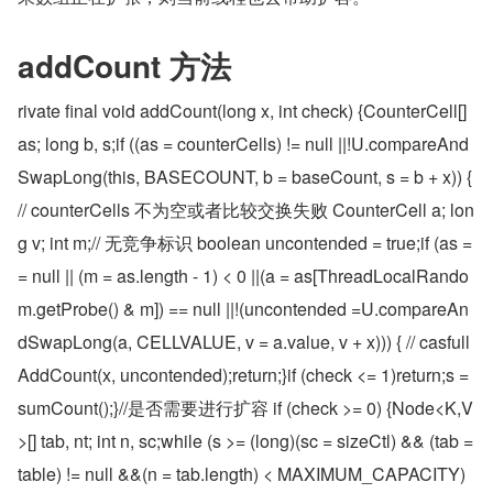
addCount 方法
rivate final void addCount(long x, int check) {CounterCell[] 
as; long b, s;if ((as = counterCells) != null ||!U.compareAnd
SwapLong(this, BASECOUNT, b = baseCount, s = b + x)) { 
// counterCells 不为空或者比较交换失败 CounterCell a; lon
g v; int m;// 无竞争标识 boolean uncontended = true;if (as =
= null || (m = as.length - 1) < 0 ||(a = as[ThreadLocalRando
m.getProbe() & m]) == null ||!(uncontended =U.compareAn
dSwapLong(a, CELLVALUE, v = a.value, v + x))) { // casfull
AddCount(x, uncontended);return;}if (check <= 1)return;s = 
sumCount();}//是否需要进行扩容 if (check >= 0) {Node<K,V
>[] tab, nt; int n, sc;while (s >= (long)(sc = sizeCtl) && (tab = 
table) != null &&(n = tab.length) < MAXIMUM_CAPACITY) 