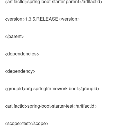
<artifactId>spring-boot-starter-parent</artifactId>
<version>1.3.5.RELEASE</version>
</parent>
<dependencies>
<dependency>
<groupId>org.springframework.boot</groupId>
<artifactId>spring-boot-starter-test</artifactId>
<scope>test</scope>