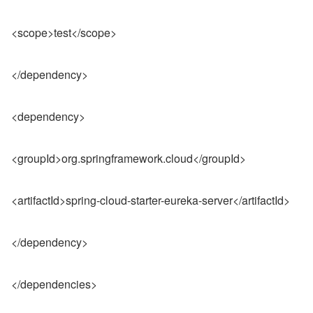
<scope>test</scope>
</dependency>
<dependency>
<groupId>org.springframework.cloud</groupId>
<artifactId>spring-cloud-starter-eureka-server</artifactId>
</dependency>
</dependencies>