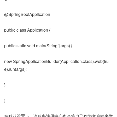
@SpringBootApplication
public class Application {
public static void main(String[] args) {
new SpringApplicationBuilder(Application.class).web(tru
e).run(args);
}
}
在默认设置下，该服务注册中心也会将自己作为客户端来尝