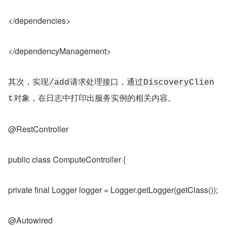
</dependencies>
</dependencyManagement>
其次，实现
请求处理接口，通过
/add
DiscoveryClien
对象，在日志中打印出服务实例的相关内容。
t
@RestController
public class ComputeController {
private final Logger logger = Logger.getLogger(getClass());
@Autowired