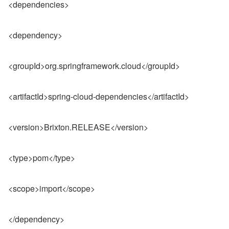
<dependencies>
<dependency>
<groupId>org.springframework.cloud</groupId>
<artifactId>spring-cloud-dependencies</artifactId>
<version>Brixton.RELEASE</version>
<type>pom</type>
<scope>import</scope>
</dependency>