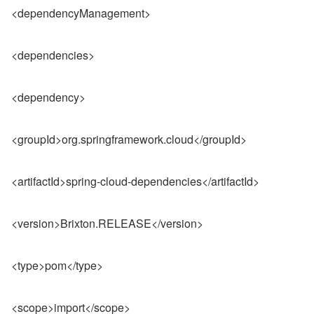
<dependencyManagement>
<dependencies>
<dependency>
<groupId>org.springframework.cloud</groupId>
<artifactId>spring-cloud-dependencies</artifactId>
<version>Brixton.RELEASE</version>
<type>pom</type>
<scope>import</scope>