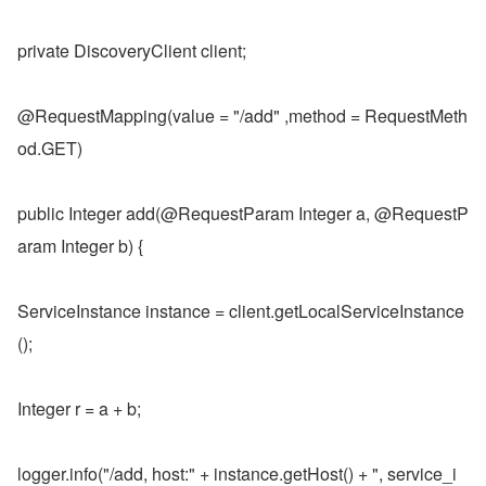
private DiscoveryClient client;
@RequestMapping(value = "/add" ,method = RequestMeth
od.GET)
public Integer add(@RequestParam Integer a, @RequestP
aram Integer b) {
ServiceInstance instance = client.getLocalServiceInstance
();
Integer r = a + b;
logger.info("/add, host:" + instance.getHost() + ", service_i