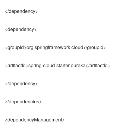
</dependency>
<dependency>
<groupId>org.springframework.cloud</groupId>
<artifactId>spring-cloud-starter-eureka</artifactId>
</dependency>
</dependencies>
<dependencyManagement>