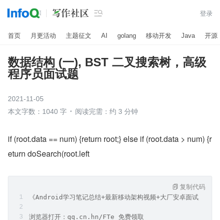

登录
首页
月更活动
主题征文
AI
golang
移动开发
Java
开源
数据结构 (一), BST 二叉搜索树，高级
程序员面试题
2021-11-05
本文字数：1040 字
阅读完需：约 3 分钟
if (root.data == num) {return root;} else if (root.data > num) {r
eturn doSearch(root.left
复制代码
《Android学习笔记总结+最新移动架构视频+大厂安卓面试真题
浏览器打开：qq.cn.hn/FTe 免费领取