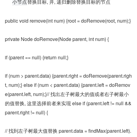
替换目标, 并, 递归删除替换目标的节点
小节点
public void remove(int num) {root = doRemove(root, num);}
private Node doRemove(Node parent, int num) {
if (parent == null) {return null;}
if (num > parent.data) {parent.right = doRemove(parent.righ
t, num);} else if (num < parent.data) {parent.left = doRemov
e(parent.left, num);}// 找出左子树最大的值或者右子树最小
的值替换, 这里选择前者来实现 else if (parent.left != null && 
parent.right != null) {
// 找到左子树最大值替换 parent.data = findMax(parent.left).