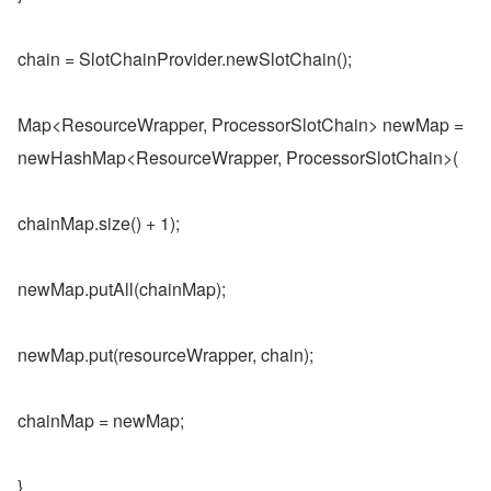
chain = SlotChainProvider.newSlotChain();
Map<ResourceWrapper, ProcessorSlotChain> newMap = 
newHashMap<ResourceWrapper, ProcessorSlotChain>(
chainMap.size() + 1);
newMap.putAll(chainMap);
newMap.put(resourceWrapper, chain);
chainMap = newMap;
}