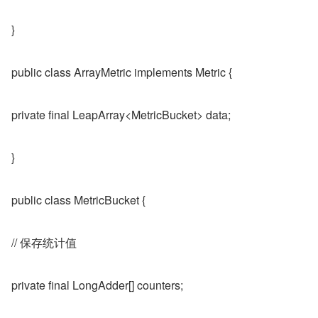
}
public class ArrayMetric implements Metric {
private final LeapArray<MetricBucket> data;
}
public class MetricBucket {
// 保存统计值
private final LongAdder[] counters;