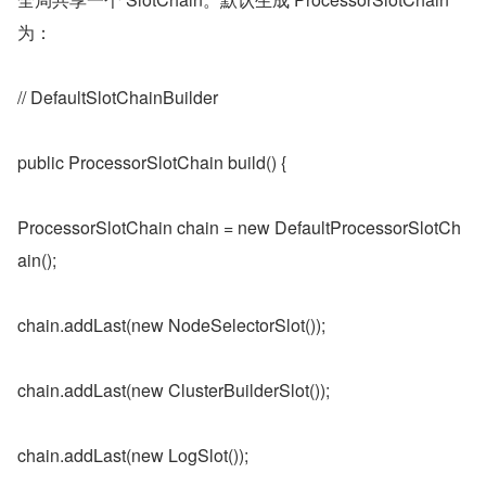
为：
// DefaultSlotChainBuilder
public ProcessorSlotChain build() {
ProcessorSlotChain chain = new DefaultProcessorSlotCh
ain();
chain.addLast(new NodeSelectorSlot());
chain.addLast(new ClusterBuilderSlot());
chain.addLast(new LogSlot());