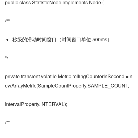
public class StatisticNode implements Node {
/**
秒级的滑动时间窗口（时间窗口单位 500ms）
*/
private transient volatile Metric rollingCounterInSecond = n
ewArrayMetric(SampleCountProperty.SAMPLE_COUNT,
IntervalProperty.INTERVAL);
/**