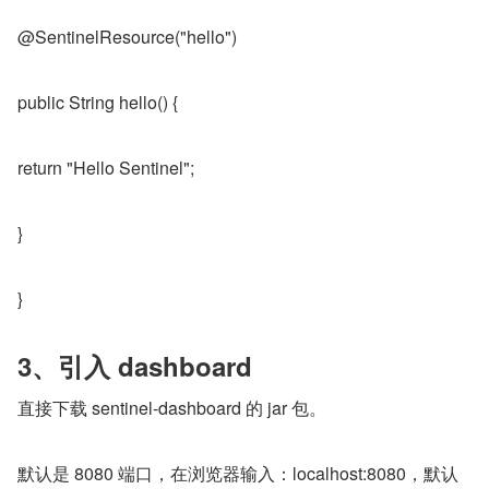
@SentinelResource("hello")
public String hello() {
return "Hello Sentinel";
}
}
3、引入 dashboard
直接下载 sentinel-dashboard 的 jar 包。
默认是 8080 端口，在浏览器输入：localhost:8080，默认