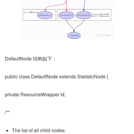
DefaultNode 结构如下：
public class DefaultNode extends StatisticNode {
private ResourceWrapper id;
/**
The list of all child nodes.