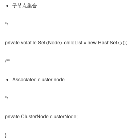
子节点集合
*/
private volatile Set<Node> childList = new HashSet<>();
/**
Associated cluster node.
*/
private ClusterNode clusterNode;
}