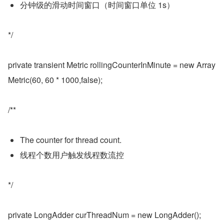
分钟级的滑动时间窗口（时间窗口单位 1s）
*/
private transient Metric rollingCounterInMinute = new Array
Metric(60, 60 * 1000,false);
/**
The counter for thread count.
线程个数用户触发线程数流控
*/
private LongAdder curThreadNum = new LongAdder();