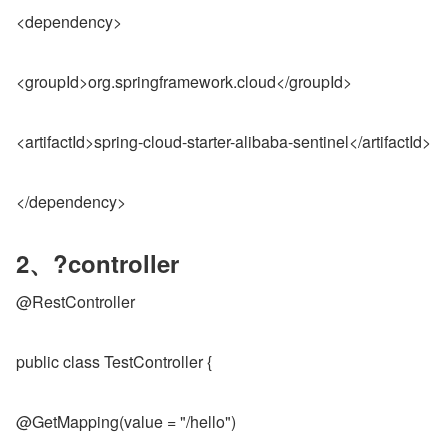
<dependency>
<groupId>org.springframework.cloud</groupId>
<artifactId>spring-cloud-starter-alibaba-sentinel</artifactId>
</dependency>
2、?controller
@RestController
public class TestController {
@GetMapping(value = "/hello")