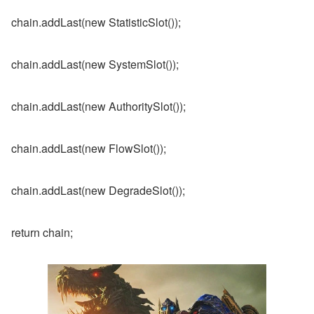
chain.addLast(new StatisticSlot());
chain.addLast(new SystemSlot());
chain.addLast(new AuthoritySlot());
chain.addLast(new FlowSlot());
chain.addLast(new DegradeSlot());
return chain;