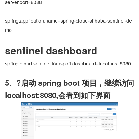
server.port=8088
spring.application.name=spring-cloud-alibaba-sentinel-de
mo
sentinel dashboard
spring.cloud.sentinel.transport.dashboard=localhost:8080
5、?启动 spring boot 项目，继续访问 
localhost:8080,会看到如下界面