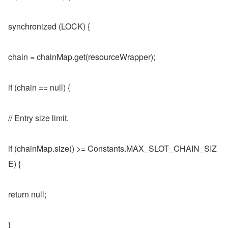
synchronized (LOCK) {
chain = chainMap.get(resourceWrapper);
if (chain == null) {
// Entry size limit.
if (chainMap.size() >= Constants.MAX_SLOT_CHAIN_SIZ
E) {
return null;
}