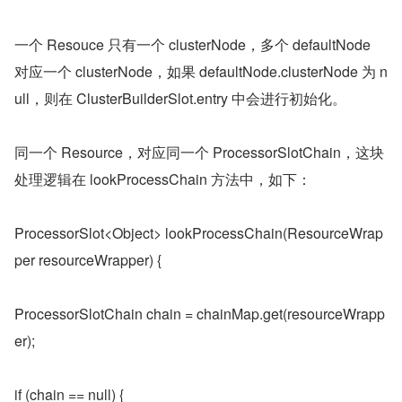
一个 Resouce 只有一个 clusterNode，多个 defaultNode 
对应一个 clusterNode，如果 defaultNode.clusterNode 为 n
ull，则在 ClusterBuilderSlot.entry 中会进行初始化。
同一个 Resource，对应同一个 ProcessorSlotChain，这块
处理逻辑在 lookProcessChain 方法中，如下：
ProcessorSlot<Object> lookProcessChain(ResourceWrap
per resourceWrapper) {
ProcessorSlotChain chain = chainMap.get(resourceWrapp
er);
if (chain == null) {