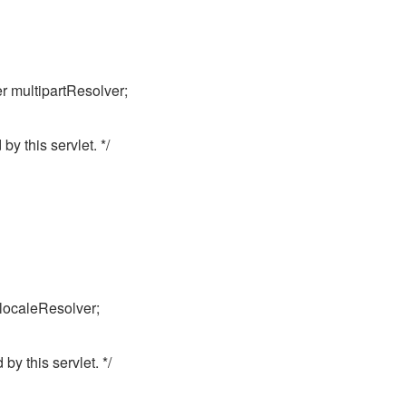
er multipartResolver;
y this servlet. */
localeResolver;
y this servlet. */