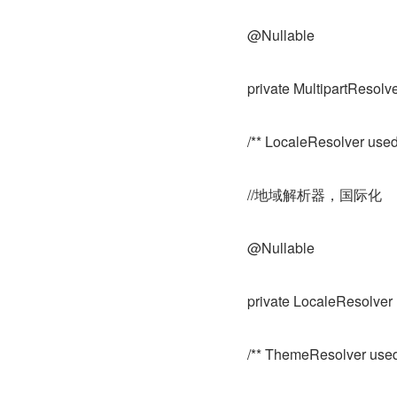
@Nullable
private MultipartResolv
/** LocaleResolver used b
//地域解析器，国际化
@Nullable
private LocaleResolver 
/** ThemeResolver used b