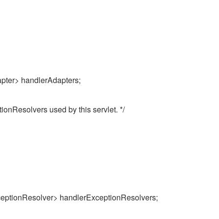
apter> handlerAdapters;
tionResolvers used by this servlet. */
ceptionResolver> handlerExceptionResolvers;