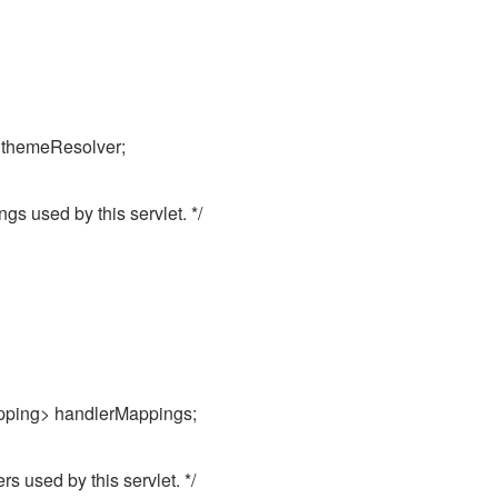
 themeResolver;
gs used by this servlet. */
apping> handlerMappings;
rs used by this servlet. */