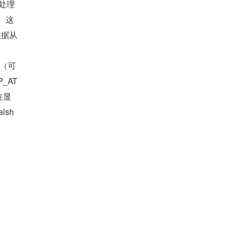
以处理
息。这
数据从
求（可
P_AT
在显
lsh