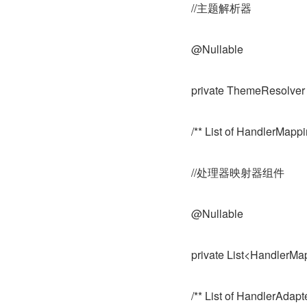
//主题解析器
@Nullable
private ThemeResolver
/** List of HandlerMappin
//处理器映射器组件
@Nullable
private List<HandlerM
/** List of HandlerAdapte