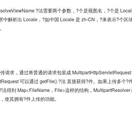
的 resolveViewName ?法需要两个参数，?个是视图名，?个是 Loca
于从请求中解析出 Locale，?如中国 Locale 是 zh-CN，?来表示?个
础。
 ?于上传请求，通过将普通的请求包装成 MultipartHttpServletReques
ervletRequest 可以通过 getFile() ?法 直接获得?件。如果上传多个
)?法得到 Map<FileName，File>这样的结构，MultipartResolver
求，使其拥有?件上传的功能。