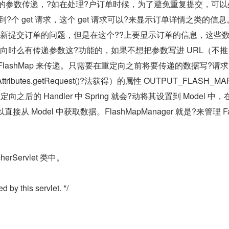
定向时的参数传递，?如在处理?户订单时候，为了避免重复提交，可
向到?个 get 请求，这个 get 请求可以?来显示订单详情之类的信
重新提交订单的问题，但是在这个??上要显示订单的信息，这些
向时么有传递参数这?功能的，如果不想把参数写进 URL（不推
FlashMap 来传递。只需要在重定向之前将要传递的数据写?请
tAttributes.getRequest()?法获得）的属性 OUTPUT_FLASH_MA
向之后的 Handler 中 Spring 就会?动将其设置到 Model 中，
从 Model 中获取数据。FlashMapManager 就是?来管理 Fa
erServlet 类中。
d by this servlet. */