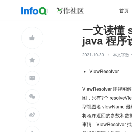
首页
一文读懂 s
移动开发
Java
开源
架构
O

java 
前端
AI
大数据
团队管理
查看更多

2021-10-30
本文字数：

ViewResolver

ViewResolver 即视

图，只有?个 resolveVi
型视图名 viewName

将程序返回的参数和数据填?
事情：ViewResol