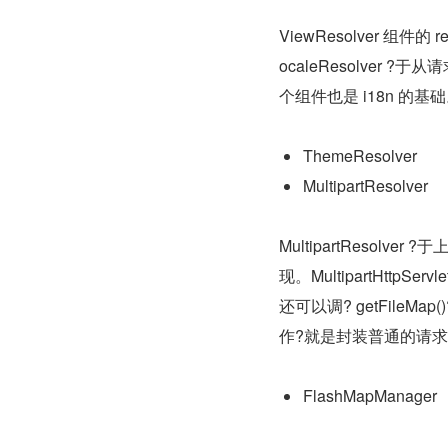
ViewResolver 组件
ocaleResolver ?
个组件也是 i18n 的基
ThemeResolver
MultipartResolver
MultipartResolver
现。MultipartHttpS
还可以调? getFileMap(
作?就是封装普通的请
FlashMapManager