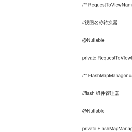
/** RequestToViewNameTr
//视图名称转换器
@Nullable
private RequestToView
/** FlashMapManager use
//flash 组件管理器
@Nullable
private FlashMapMana