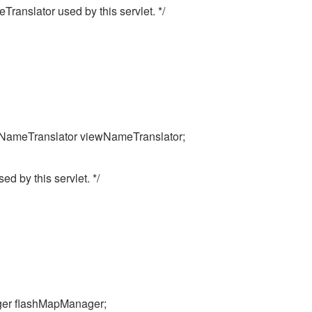
anslator used by this servlet. */
NameTranslator viewNameTranslator;
d by this servlet. */
ger flashMapManager;