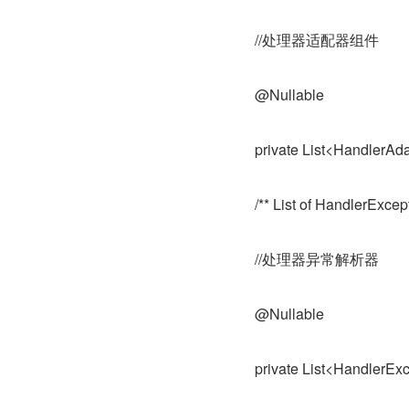
//处理器适配器组件
@Nullable
private List<HandlerAd
/** List of HandlerExcep
//处理器异常解析器
@Nullable
private List<HandlerEx