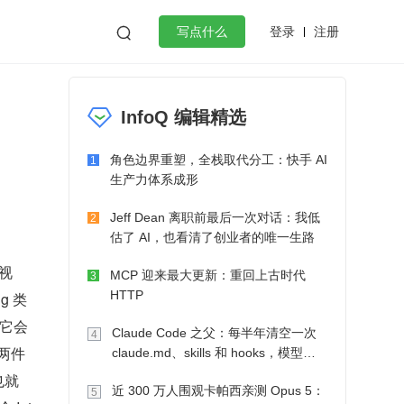
登录
注册

写点什么
效工作
数据库
Python
音视频
InfoQ 编辑精选
golang
微服务架构
flutter
角色边界重塑，全栈取代分工：快手 AI
1
生产力体系成形
Jeff Dean 离职前最后一次对话：我低
2
估了 AI，也看清了创业者的唯一生路
的视
MCP 迎来最大更新：重回上古时代
3
HTTP
g 类
，它会
Claude Code 之父：每半年清空一次
4
成两件
claude.md、skills 和 hooks，模型自
己会想办法
也就
近 300 万人围观卡帕西亲测 Opus 5：
5