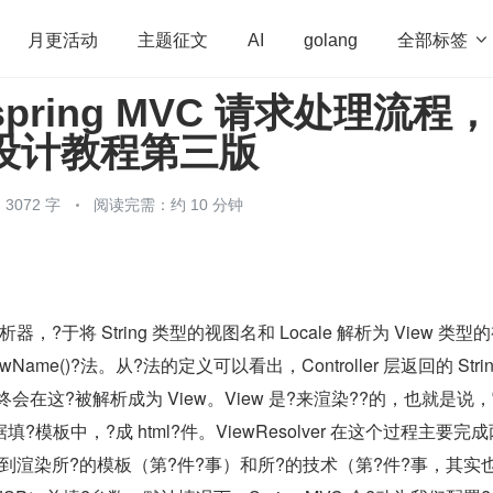
全部标签

月更活动
主题征文
AI
golang
pring MVC 请求处理流程，
penHarmony
算法
学习方法
Web3.0
高
程序设计教程第三版
程序员
运维
深度思考
低代码
redis
3072 字
阅读完需：约 10 分钟
图解析器，?于将 String 类型的视图名和 Locale 解析为 View 类型
ewName()?法。从?法的定义可以看出，Controller 层返回的 Strin
 最终会在这?被解析成为 View。View 是?来渲染??的，也就是说
模板中，?成 html?件。ViewResolver 在这个过程主要完
ver 找到渲染所?的模板（第?件?事）和所?的技术（第?件?事，其实