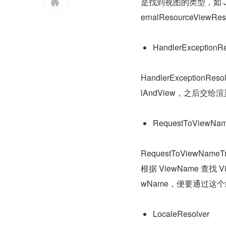
是找到视图的类型，如 JS

ernalResourceView
HandlerExceptionRe
HandlerException
lAndView，之后交给渲
RequestToViewName
RequestToViewName
根据 ViewName 查找 
wName，便要通过这个
LocaleResolver