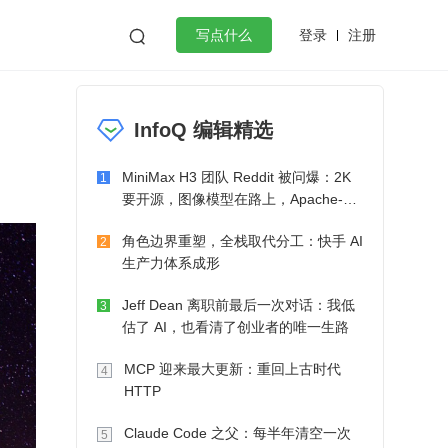
登录
注册

写点什么
效工作
数据库
Python
音视频
InfoQ 编辑精选
golang
微服务架构
flutter
MiniMax H3 团队 Reddit 被问爆：2K
1
要开源，图像模型在路上，Apache-2.0
也在考虑了
角色边界重塑，全栈取代分工：快手 AI
2
生产力体系成形
Jeff Dean 离职前最后一次对话：我低
3
估了 AI，也看清了创业者的唯一生路
MCP 迎来最大更新：重回上古时代
4
HTTP
Claude Code 之父：每半年清空一次
5