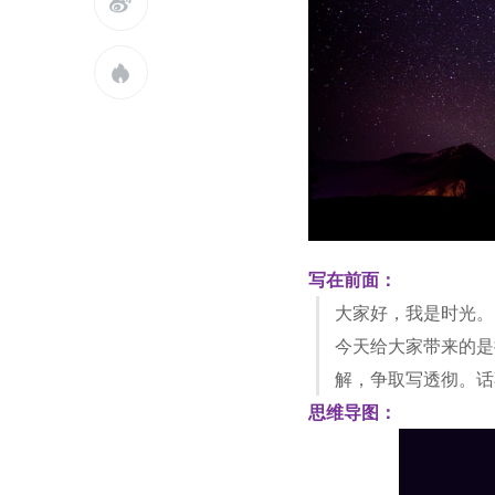


写在前面：
大家好，我是时光。
今天给大家带来的是
解，争取写透彻。话
思维导图：