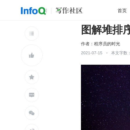
首页
图解堆排
移动开发
Java
开源
架构
O

前端
AI
大数据
团队管理
作者：
程序员的时光
查看更多
2021-07-15
本文字数：




