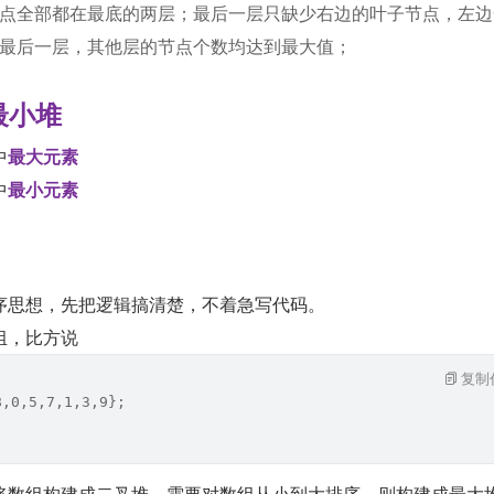
点全部都在最底的两层；最后一层只缺少右边的叶子节点，左边
最后一层，其他层的节点个数均达到最大值；
最小堆
中
最大元素
中
最小元素
序思想，先把逻辑搞清楚，不着急写代码。
组，比方说
复制
8,0,5,7,1,3,9};
将数组构建成二叉堆。需要对数组从小到大排序，则构建成最大