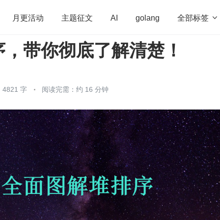
全部标签

月更活动
主题征文
AI
golang
序，带你彻底了解清楚！
penHarmony
算法
学习方法
Web3.0
高
程序员
运维
深度思考
低代码
redis
4821 字
阅读完需：约 16 分钟