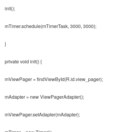
init();
mTimer.schedule(mTimerTask, 3000, 3000);
}
private void init() {
mViewPager = findViewById(R.id.view_pager);
mAdapter = new ViewPagerAdapter();
mViewPager.setAdapter(mAdapter);