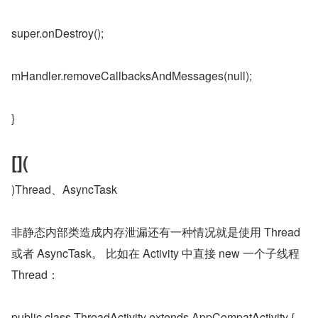
super.onDestroy();
mHandler.removeCallbacksAndMessages(null);
}
[](
)Thread、AsyncTask
非静态内部类造成内存泄漏还有一种情况就是使用 Thread 
或者 AsyncTask。 比如在 Activity 中直接 new 一个子线程 
Thread：
public class ThreadActivity extends AppCompatActivity {