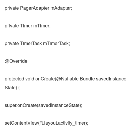
private PagerAdapter mAdapter;
private Timer mTimer;
private TimerTask mTimerTask;
@Override
protected void onCreate(@Nullable Bundle savedInstance
State) {
super.onCreate(savedInstanceState);
setContentView(R.layout.activity_timer);