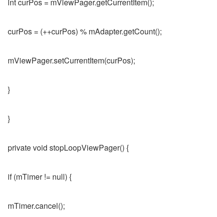
int curPos = mViewPager.getCurrentItem();
curPos = (++curPos) % mAdapter.getCount();
mViewPager.setCurrentItem(curPos);
}
}
private void stopLoopViewPager() {
if (mTimer != null) {
mTimer.cancel();