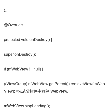
)。
@Override
protected void onDestroy() {
super.onDestroy();
if (mWebView != null) {
((ViewGroup) mWebView.getParent()).removeView(mWeb
View); //先从父控件中移除 WebView.
mWebView.stopLoading();