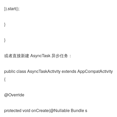
}).start();
}
}
或者直接新建 AsyncTask 异步任务：
public class AsyncTaskActivity extends AppCompatActivity 
{
@Override
protected void onCreate(@Nullable Bundle s