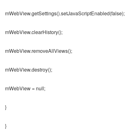
mWebView.getSettings().setJavaScriptEnabled(false);
mWebView.clearHistory();
mWebView.removeAllViews();
mWebView.destroy();
mWebView = null;
}
}