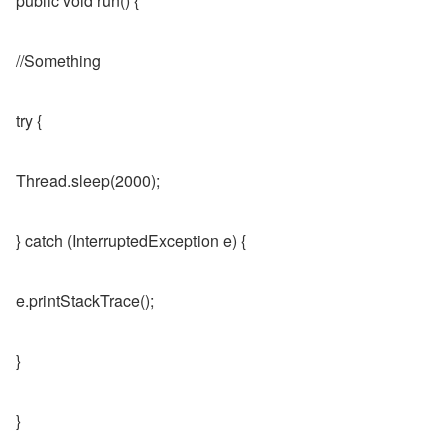
public void run() {
//Something
try {
Thread.sleep(2000);
} catch (InterruptedException e) {
e.printStackTrace();
}
}