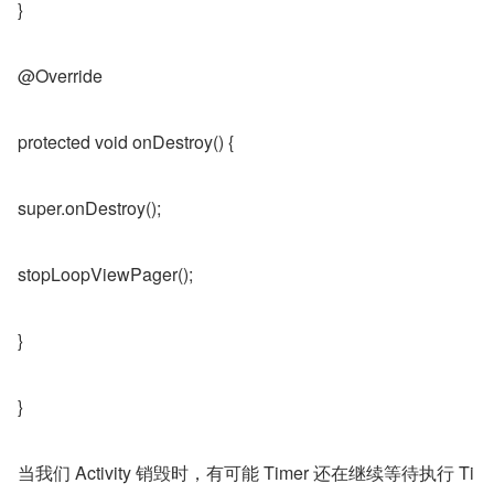
}
@Override
protected void onDestroy() {
super.onDestroy();
stopLoopViewPager();
}
}
当我们 Activity 销毁时，有可能 Timer 还在继续等待执行 Ti