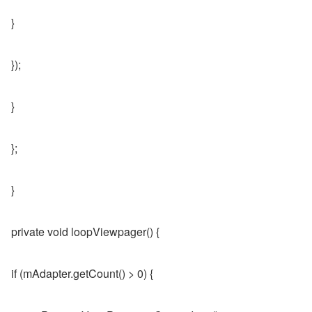
}
});
}
};
}
private void loopViewpager() {
if (mAdapter.getCount() > 0) {