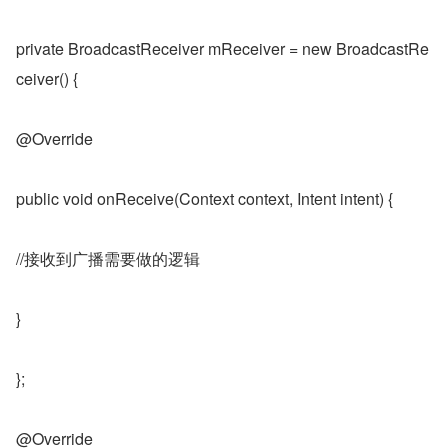
private BroadcastReceiver mReceiver = new BroadcastRe
ceiver() {
@Override
public void onReceive(Context context, Intent intent) {
//接收到广播需要做的逻辑
}
};
@Override