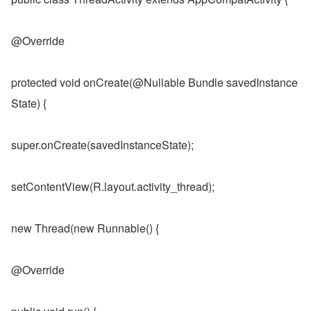
@Override
protected void onCreate(@Nullable Bundle savedInstance
State) {
super.onCreate(savedInstanceState);
setContentView(R.layout.activity_thread);
new Thread(new Runnable() {
@Override