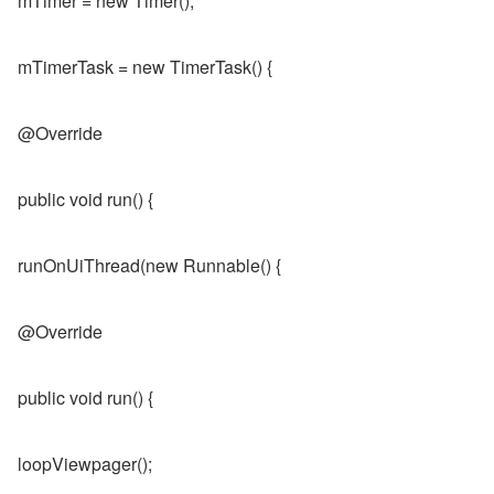
mTimer = new Timer();
mTimerTask = new TimerTask() {
@Override
public void run() {
runOnUiThread(new Runnable() {
@Override
public void run() {
loopViewpager();