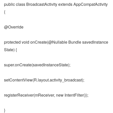
public class BroadcastActivity extends AppCompatActivity 
{
@Override
protected void onCreate(@Nullable Bundle savedInstance
State) {
super.onCreate(savedInstanceState);
setContentView(R.layout.activity_broadcast);
registerReceiver(mReceiver, new IntentFilter());
}