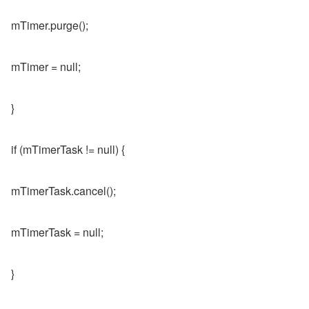
mTimer.purge();
mTimer = null;
}
if (mTimerTask != null) {
mTimerTask.cancel();
mTimerTask = null;
}