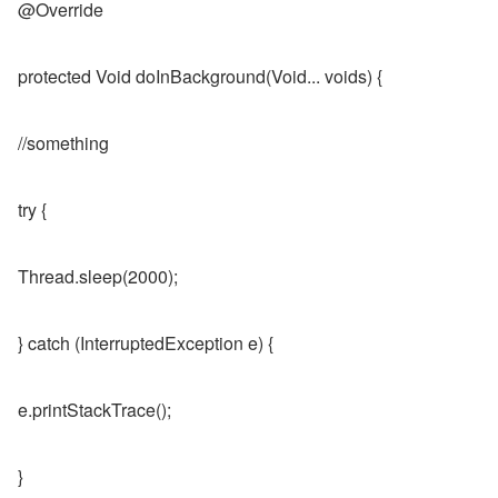
@Override
protected Void doInBackground(Void... voids) {
//something
try {
Thread.sleep(2000);
} catch (InterruptedException e) {
e.printStackTrace();
}