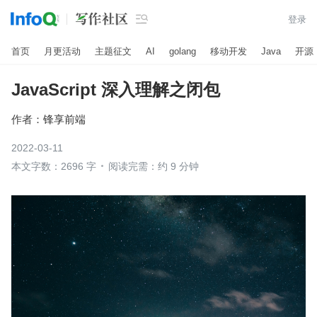

登录
首页
月更活动
主题征文
AI
golang
移动开发
Java
开源
JavaScript 深入理解之闭包
作者：
锋享前端
2022-03-11
本文字数：2696 字
阅读完需：约 9 分钟