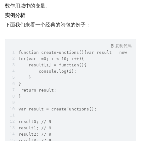
数作用域中的变量。
实例分析
下面我们来看一个经典的闭包的例子：
复制代码
function createFunctions(){var result = new Arra
for(var i=0; i < 10; i++){
    result[i] = function(){
        console.log(i);
    }
}
 return result;
}
var result = createFunctions();
result0; // 9
result1; // 9
result2; // 9
result3; // 9