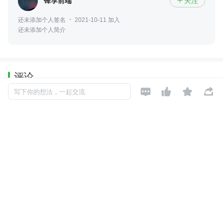
锋享前端
关注

还未添加个人签名
2021-10-11 加入
还未添加个人简介
评论




写下你的想法，一起交流
暂无评论
Copyright © 2026, Geekbang Technology Ltd. All rights reserved. 极客邦控
股（北京）有限公司
京 ICP 备 16027448 号 - 5
产品资质
京公网安备 11010502039052号