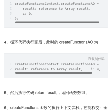
createFunctionsContext.createFunctionsAO = {
    result: reference to Array result,
    i: 0,
};
4、循环代码执行完后，此时的 createFunctionsAO 为
复制代码
createFunctionsContext.createFunctionsAO = {    
result: reference to Array result,    i: 9,};
5、然后执行代码 return result;，返回函数数组。
6、createFunctions 函数的执行上下文弹栈，控制权交回全