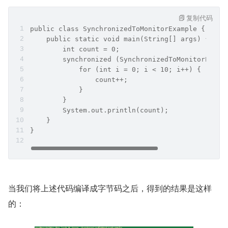
复制代码
public class SynchronizedToMonitorExample {
    public static void main(String[] args) {
        int count = 0;
        synchronized (SynchronizedToMonitorExamp
            for (int i = 0; i < 10; i++) {
                count++;
            }
        }
        System.out.println(count);
    }
}
当我们将上述代码编译成字节码之后，得到的结果是这样
的：