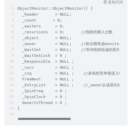
复制代码
ObjectMonitor::ObjectMonitor() {  
  _header       = NULL;  
  _count       = 0;  
  _waiters      = 0,  
  _recursions   = 0;       //线程的重入次数
  _object       = NULL;  
  _owner        = NULL;    //标识拥有该monitor的线
  _WaitSet      = NULL;    //等待线程组成的双向循
  _WaitSetLock  = 0 ;  
  _Responsible  = NULL ;  
  _succ         = NULL ;  
  _cxq          = NULL ;    //多线程竞争锁进入时的
  FreeNext      = NULL ;  
  _EntryList    = NULL ;    //_owner从该双向
  _SpinFreq     = 0 ;  
  _SpinClock    = 0 ;  
  OwnerIsThread = 0 ;  
} 