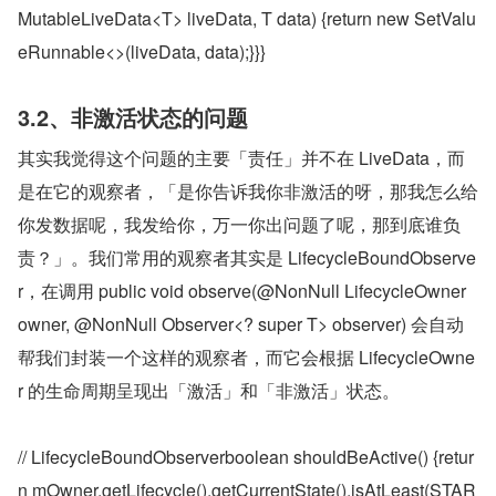
MutableLiveData<T> liveData, T data) {return new SetValu
eRunnable<>(liveData, data);}}}
3.2、非激活状态的问题
其实我觉得这个问题的主要「责任」并不在 LiveData，而
是在它的观察者，「是你告诉我你非激活的呀，那我怎么给
你发数据呢，我发给你，万一你出问题了呢，那到底谁负
责？」。我们常用的观察者其实是 LifecycleBoundObserve
r，在调用 public void observe(@NonNull LifecycleOwner 
owner, @NonNull Observer<? super T> observer) 会自动
帮我们封装一个这样的观察者，而它会根据 LifecycleOwne
r 的生命周期呈现出「激活」和「非激活」状态。
// LifecycleBoundObserverboolean shouldBeActive() {retur
n mOwner.getLifecycle().getCurrentState().isAtLeast(STAR