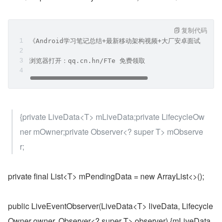
复制代码
《Android学习笔记总结+最新移动架构视频+大厂安卓面试真题
浏览器打开：qq.cn.hn/FTe 免费领取
{private LiveData<T> mLiveData;private LifecycleOw
ner mOwner;private Observer<? super T> mObserve
r;
private final List<T> mPendingData = new ArrayList<>();
public LiveEventObserver(LiveData<T> liveData, Lifecycle
Owner owner, Observer<? super T> observer) {mLiveData 