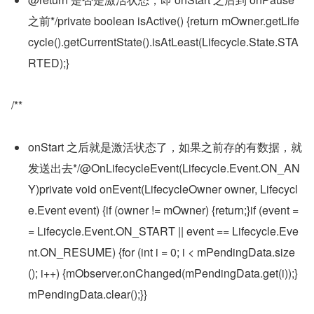
之前*/private boolean isActive() {return mOwner.getLife
cycle().getCurrentState().isAtLeast(Lifecycle.State.STA
RTED);}
/**
onStart 之后就是激活状态了，如果之前存的有数据，就
发送出去*/@OnLifecycleEvent(Lifecycle.Event.ON_AN
Y)private void onEvent(LifecycleOwner owner, Lifecycl
e.Event event) {if (owner != mOwner) {return;}if (event =
= Lifecycle.Event.ON_START || event == Lifecycle.Eve
nt.ON_RESUME) {for (int i = 0; i < mPendingData.size
(); i++) {mObserver.onChanged(mPendingData.get(i));}
mPendingData.clear();}}