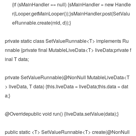
{if (sMainHandler == null) {sMainHandler = new Handle
r(Looper.getMainLooper());}sMainHandler.post(SetValu
eRunnable.create(mld, d));}
private static class SetValueRunnable<T> implements Ru
nnable {private final MutableLiveData<T> liveData;private f
inal T data;
private SetValueRunnable(@NonNull MutableLiveData<T
> liveData, T data) {this.liveData = liveData;this.data = dat
a;}
@Overridepublic void run() {liveData.setValue(data);}
public static <T> SetValueRunnable<T> create(@NonNull 