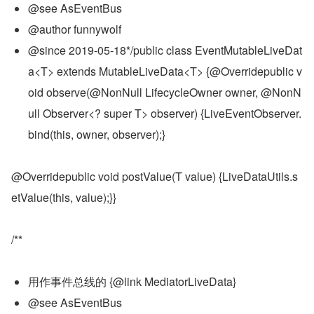
@see AsEventBus
@author funnywolf
@since 2019-05-18*/public class EventMutableLiveDat
a<T> extends MutableLiveData<T> {@Overridepublic v
oid observe(@NonNull LifecycleOwner owner, @NonN
ull Observer<? super T> observer) {LiveEventObserver.
bind(this, owner, observer);}
@Overridepublic void postValue(T value) {LiveDataUtils.s
etValue(this, value);}}
/**
用作事件总线的 {@link MediatorLiveData}
@see AsEventBus