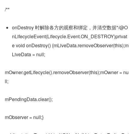
/**
onDestroy 时解除各方的观察和绑定，并清空数据*/@O
nLifecycleEvent(Lifecycle.Event.ON_DESTROY)privat
e void onDestroy() {mLiveData.removeObserver(this);m
LiveData = null;
mOwner.getLifecycle().removeObserver(this);mOwner = nu
ll;
mPendingData.clear();
mObserver = null;}