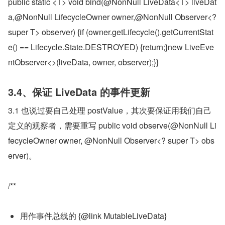
public static <T> void bind(@NonNull LiveData<T> liveDat
a,@NonNull LifecycleOwner owner,@NonNull Observer<? 
super T> observer) {if (owner.getLifecycle().getCurrentStat
e() == Lifecycle.State.DESTROYED) {return;}new LiveEve
ntObserver<>(liveData, owner, observer);}}
3.4、保证 LiveData 的事件更新
3.1 也说过要自己处理 postValue，其次要保证用我们自己
定义的观察者，需要重写 public void observe(@NonNull Li
fecycleOwner owner, @NonNull Observer<? super T> obs
erver)。
/**
用作事件总线的 {@link MutableLiveData}