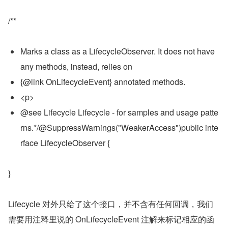
/**
Marks a class as a LifecycleObserver. It does not have 
any methods, instead, relies on
{@link OnLifecycleEvent} annotated methods.
<p>
@see Lifecycle Lifecycle - for samples and usage patte
rns.*/@SuppressWarnings("WeakerAccess")public inte
rface LifecycleObserver {
}
Lifecycle 对外只给了这个接口，并不含有任何回调，我们
需要用注释里说的 OnLifecycleEvent 注解来标记相应的函