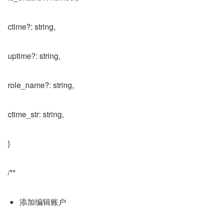
ctime?: string,
uptime?: string,
role_name?: string,
ctime_str: string,
}
/**
添加编辑账户