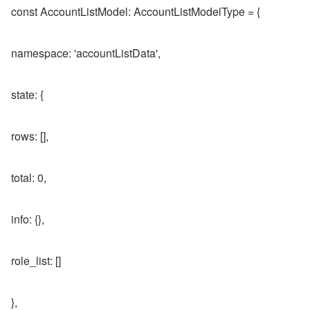
const AccountListModel: AccountListModelType = {
namespace: 'accountListData',
state: {
rows: [],
total: 0,
info: {},
role_list: []
},