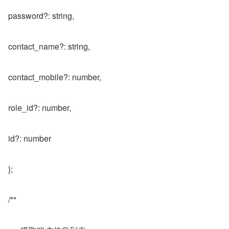
password?: string,
contact_name?: string,
contact_mobile?: number,
role_id?: number,
id?: number
};
/**