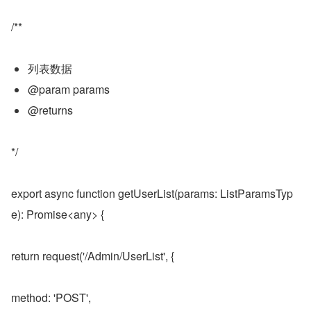
/**
列表数据
@param params
@returns
*/
export async function getUserList(params: ListParamsTyp
e): Promise<any> {
return request('/Admin/UserList', {
method: 'POST',