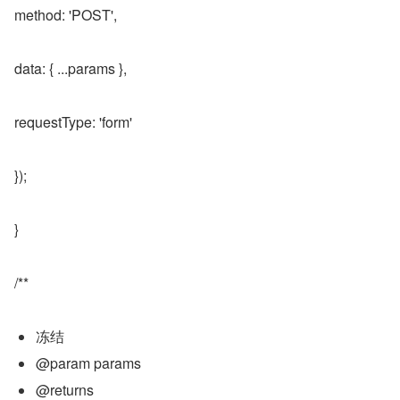
method: 'POST',
data: { ...params },
requestType: 'form'
});
}
/**
冻结
@param params
@returns