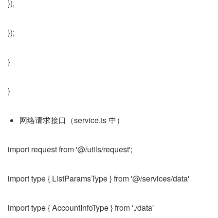
}),
});
}
}
网络请求接口（service.ts 中）
import request from '@/utils/request';
import type { ListParamsType } from '@/services/data'
import type { AccountInfoType } from './data'