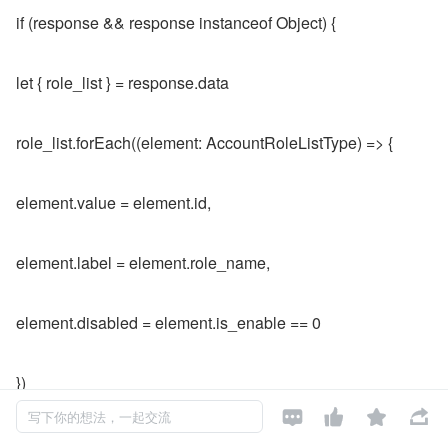
if (response && response instanceof Object) {
let { role_list } = response.data
role_list.forEach((element: AccountRoleListType) => {
element.value = element.id,
element.label = element.role_name,
element.disabled = element.is_enable == 0
})




写下你的想法，一起交流
response.data.role_list = role_list