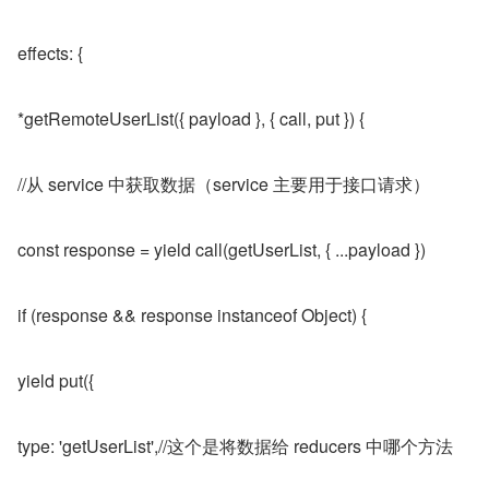
effects: {
*getRemoteUserList({ payload }, { call, put }) {
//从 service 中获取数据（service 主要用于接口请求）
const response = yield call(getUserList, { ...payload })
if (response && response instanceof Object) {
yield put({
type: 'getUserList',//这个是将数据给 reducers 中哪个方法