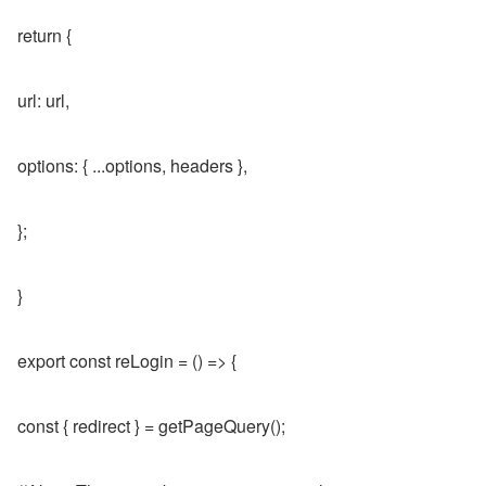
return {
url: url,
options: { ...options, headers },
};
}
export const reLogin = () => {
const { redirect } = getPageQuery();