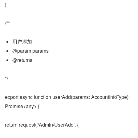
}
/**
用户添加
@param params
@returns
*/
export async function userAdd(params: AccountInfoType): 
Promise<any> {
return request('/Admin/UserAdd', {