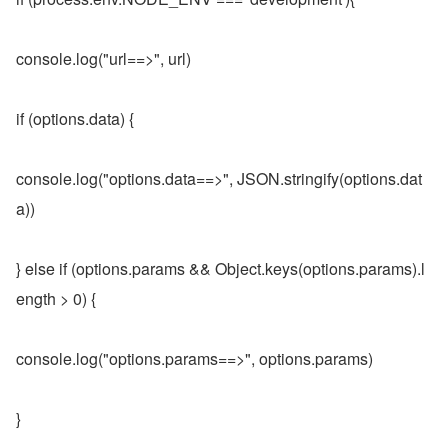
console.log("url==>", url)
if (options.data) {
console.log("options.data==>", JSON.stringify(options.dat
a))
} else if (options.params && Object.keys(options.params).l
ength > 0) {
console.log("options.params==>", options.params)
}