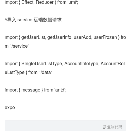
import { Effect, Reducer } from 'umi';
//导入 service 远端数据请求
import { getUserList, getUserInfo, userAdd, userFrozen } fro
m './service'
import { SingleUserListType, AccountInfoType, AccountRol
eListType } from './data'
import { message } from 'antd';
expo
复制代码