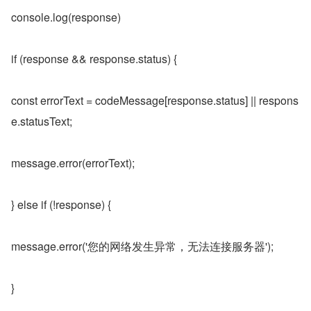
console.log(response)
if (response && response.status) {
const errorText = codeMessage[response.status] || respons
e.statusText;
message.error(errorText);
} else if (!response) {
message.error('您的网络发生异常，无法连接服务器');
}