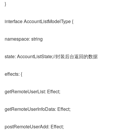
}
interface AccountListModelType {
namespace: string
state: AccountListState;//封装后台返回的数据
effects: {
getRemoteUserList: Effect;
getRemoteUserInfoData: Effect;
postRemoteUserAdd: Effect;