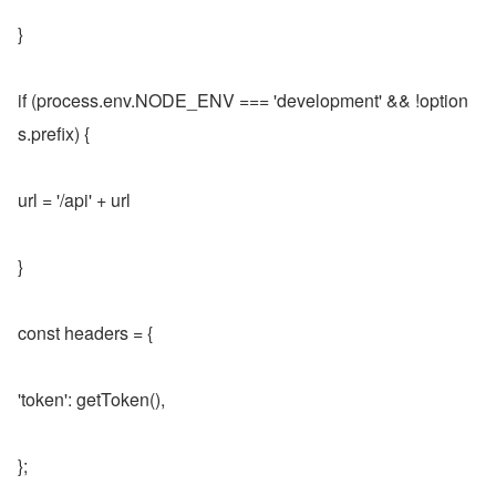
}
if (process.env.NODE_ENV === 'development' && !option
s.prefix) {
url = '/api' + url
}
const headers = {
'token': getToken(),
};