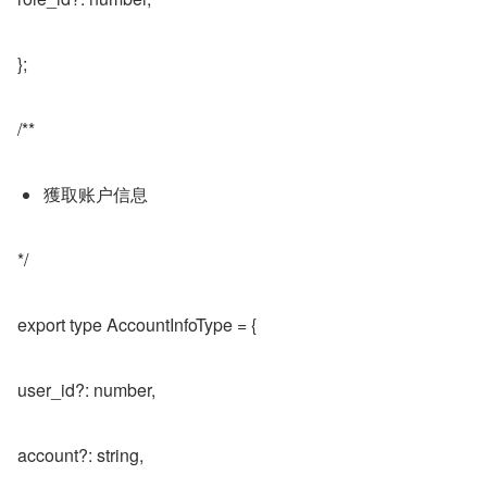
};
/**
獲取账户信息
*/
export type AccountInfoType = {
user_id?: number,
account?: string,