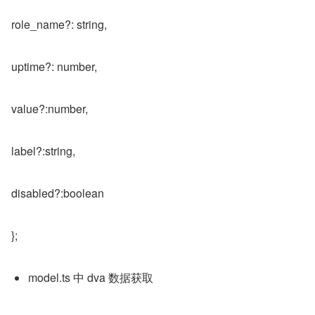
role_name?: string,
uptime?: number,
value?:number,
label?:string,
disabled?:boolean
};
model.ts 中 dva 数据获取