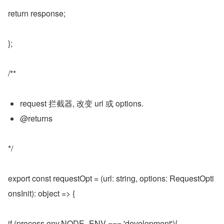
return response;
};
/**
request 拦截器, 改变 url 或 options.
@returns
*/
export const requestOpt = (url: string, options: RequestOpti
onsInit): object => {
if (process.env.NODE_ENV === 'development'){