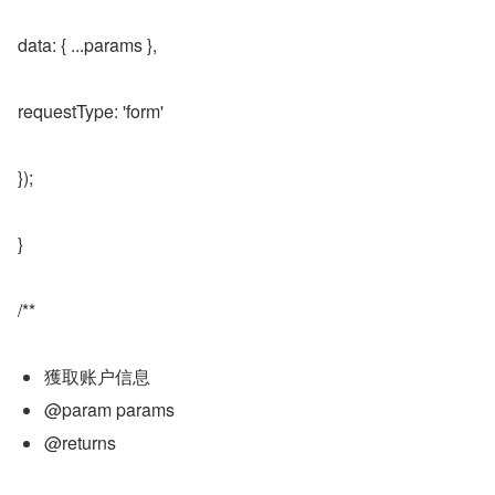
data: { ...params },
requestType: 'form'
});
}
/**
獲取账户信息
@param params
@returns