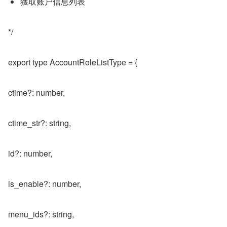
獲取账户信息列表
*/
export type AccountRoleListType = {
ctime?: number,
ctime_str?: string,
id?: number,
is_enable?: number,
menu_ids?: string,