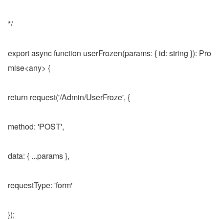
*/
export async function userFrozen(params: { id: string }): Pro
mise<any> {
return request('/Admin/UserFroze', {
method: 'POST',
data: { ...params },
requestType: 'form'
});