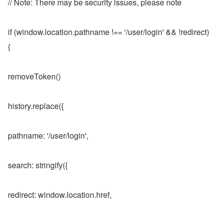
// Note: There may be security issues, please note
if (window.location.pathname !== '/user/login' && !redirect) 
{
removeToken()
history.replace({
pathname: '/user/login',
search: stringify({
redirect: window.location.href,