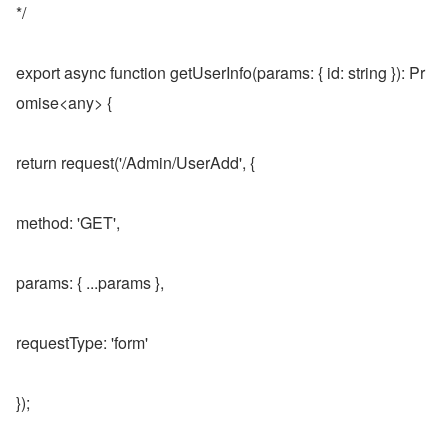
*/
export async function getUserInfo(params: { id: string }): Pr
omise<any> {
return request('/Admin/UserAdd', {
method: 'GET',
params: { ...params },
requestType: 'form'
});