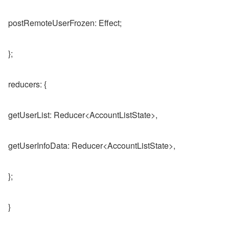
postRemoteUserFrozen: Effect;
};
reducers: {
getUserList: Reducer<AccountListState>,
getUserInfoData: Reducer<AccountListState>,
};
}