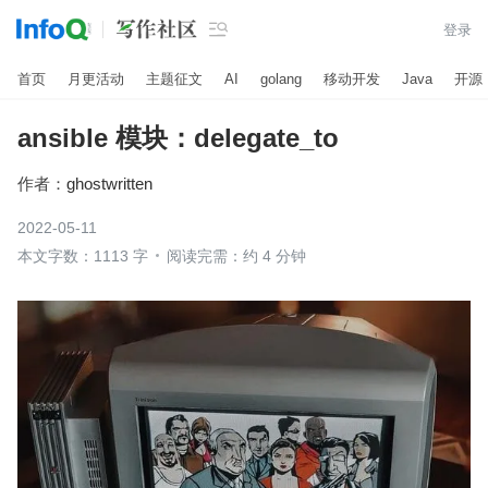

登录
首页
月更活动
主题征文
AI
golang
移动开发
Java
开源
ansible 模块：delegate_to
作者：
ghostwritten
2022-05-11
本文字数：1113 字
阅读完需：约 4 分钟