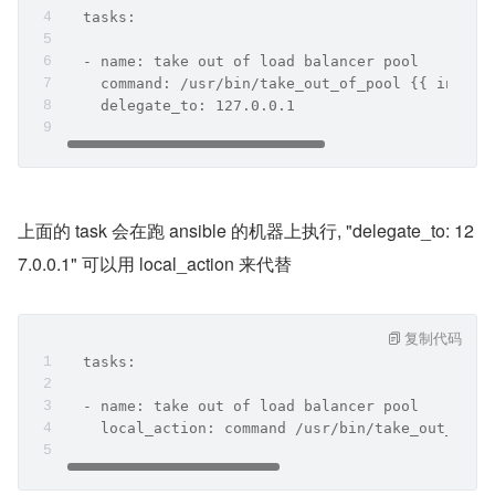
  tasks:
  - name: take out of load balancer pool
    command: /usr/bin/take_out_of_pool {{ invent
    delegate_to: 127.0.0.1
上面的 task 会在跑 ansible 的机器上执行, "delegate_to: 12
7.0.0.1" 可以用 local_action 来代替
复制代码
  tasks:
  - name: take out of load balancer pool
    local_action: command /usr/bin/take_out_of_p